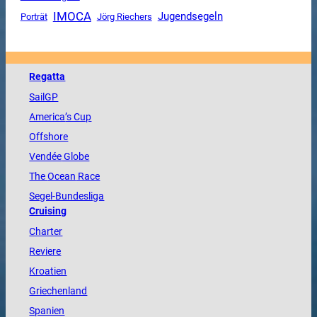
IMOCA
Jugendsegeln
Porträt
Jörg Riechers
Regatta
SailGP
America
’s Cup
Offshore
Vendée
Globe
The
Ocean
Race
Segel-Bundesliga
Cruising
Charter
Reviere
Kroatien
Griechenland
Spanien