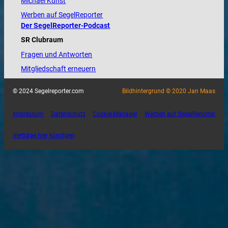
Michael Kunst
Werben auf SegelReporter
Der SegelReporter-Podcast
SR Clubraum
Fragen und Antworten
Mitgliedschaft erneuern
© 2024 Segelreporter.com
Bildhintergrund © 2020 Jan Maas
Impressum
Datenschutz
Cookie-Manager
Werben auf SegelReporter
Verträge hier kündigen