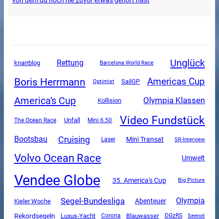
von dem du noch nie zuvor etwas gehört hast
Unglück
Rettung
knarrblog
Barcelona World Race
Boris Herrmann
Americas Cup
SailGP
Optimist
America's Cup
Olympia Klassen
Kollision
Video Fundstück
Unfall
The Ocean Race
Mini 6.50
Cruising
Bootsbau
Mini Transat
SR-Interview
Laser
Volvo Ocean Race
Umwelt
Vendee Globe
35. America's Cup
Big Picture
Segel-Bundesliga
Olympia
Abenteuer
Kieler Woche
Rekordsegeln
Luxus-Yacht
Corona
Blauwasser
DGzRS
Seenot