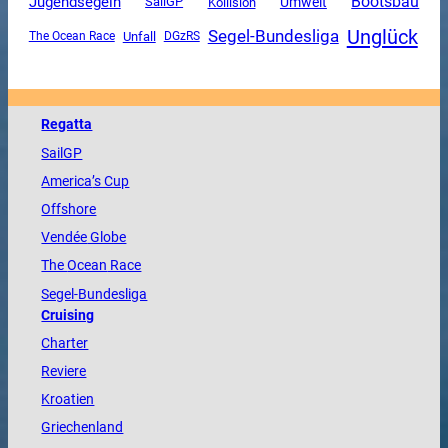
Jugendsegeln
Bootsbau
SailGP
Umwelt
Kollision
Unglück
Segel-Bundesliga
Unfall
The Ocean Race
DGzRS
Regatta
SailGP
America
’s Cup
Offshore
Vendée
Globe
The
Ocean
Race
Segel-Bundesliga
Cruising
Charter
Reviere
Kroatien
Griechenland