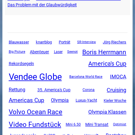
Das Problem mit der Glaubwürdigkeit
Blauwasser
knarrblog
Porträt
SR-Interview
Jörg Riechers
Boris Herrmann
Abenteuer
Big Picture
Laser
Seenot
America's Cup
Rekordsegeln
Vendee Globe
IMOCA
Barcelona World Race
Cruising
Rettung
35. America's Cup
Corona
Americas Cup
Olympia
Luxus-Yacht
Kieler Woche
Volvo Ocean Race
Olympia Klassen
Video Fundstück
Mini Transat
Mini 6.50
Optimist