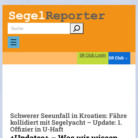
Zum
Inhalt
springen
Suchen
SR Club Login
SR Club
Schwerer Seeunfall in Kroatien: Fähre
kollidiert mit Segelyacht – Update: 1.
Offizier in U-Haft
+Updates+ – Was wir wissen