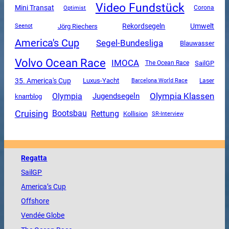
Video Fundstück
Mini Transat
Corona
Optimist
Rekordsegeln
Umwelt
Jörg Riechers
Seenot
America's Cup
Segel-Bundesliga
Blauwasser
Volvo Ocean Race
IMOCA
SailGP
The Ocean Race
35. America's Cup
Luxus-Yacht
Barcelona World Race
Laser
Olympia Klassen
Olympia
Jugendsegeln
knarrblog
Cruising
Rettung
Bootsbau
Kollision
SR-Interview
Regatta
SailGP
America
’s Cup
Offshore
Vendée
Globe