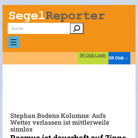
Zum
Inhalt
springen
Suchen
SR Club Login
SR Club
Stephan Bodens Kolumne: Aufs
Wetter verlassen ist mittlerweile
sinnlos
Rasmus ist dauerhaft auf Zinne