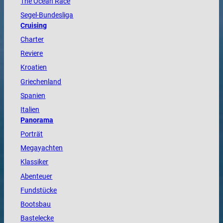
The
Ocean
Race
Segel-Bundesliga
Cruising
Charter
Reviere
Kroatien
Griechenland
Spanien
Italien
Panorama
Porträt
Megayachten
Klassiker
Abenteuer
Fundstücke
Bootsbau
Bastelecke