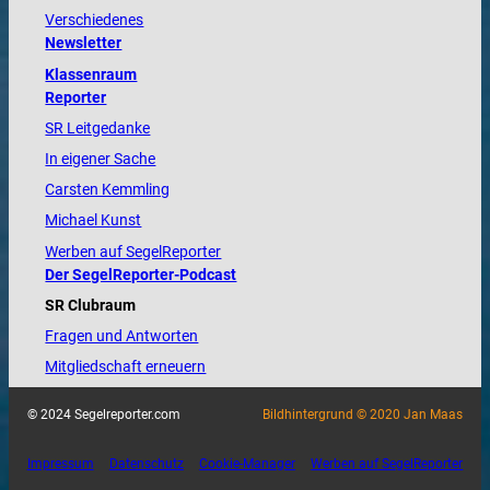
Verschiedenes
Newsletter
Klassenraum
Reporter
SR Leitgedanke
In eigener Sache
Carsten Kemmling
Michael Kunst
Werben auf SegelReporter
Der SegelReporter-Podcast
SR Clubraum
Fragen und Antworten
Mitgliedschaft erneuern
© 2024 Segelreporter.com
Bildhintergrund © 2020 Jan Maas
Impressum
Datenschutz
Cookie-Manager
Werben auf SegelReporter