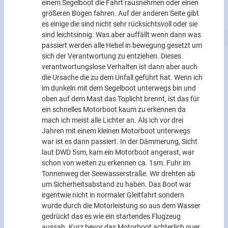
einem Segelboot die Fahrt rausnehmen oder einen
größeren Bogen fahren. Auf der anderen Seite gibt
es einige die sind nicht sehr rücksichtsvoll oder sie
sind leichtsinnig. Was aber auffällt wenn dann was
passiert werden alle Hebel in bewegung gesetzt um
sich der Verantwortung zu entziehen. Dieses
verantwortungslose Verhalten ist dann aber auch
die Ursache die zu dem Unfall geführt hat. Wenn ich
im dunkeln mit dem Segelboot unterwegs bin und
oben auf dem Mast das Toplicht brennt, ist das für
ein schnelles Motorboot kaum zu erkennen da
mach ich meist alle Lichter an. Als ich vor drei
Jahren mit einem kleinen Motorboot unterwegs
war ist es dann passiert. In der Dämmerung, Sicht
laut DWD 5sm, kam ein Motorboot angerast, war
schon von weiten zu erkennen ca. 1sm. Fuhr im
Tonnenweg der Seewasserstraße. Wir drehten ab
um Sicherheitsabstand zu haben. Das Boot war
irgentwie nicht in normaler Gleitfahrt sondern
wurde durch die Motorleistung so aus dem Wasser
gedrückt das es wie ein startendes Flugzeug
aussah. Kurz bevor das Motorboot achterlich quer