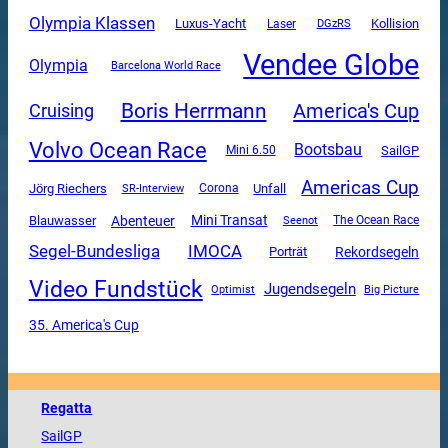
Olympia Klassen
Luxus-Yacht
DGzRS
Kollision
Laser
Vendee Globe
Olympia
Barcelona World Race
Boris Herrmann
America's Cup
Cruising
Volvo Ocean Race
Bootsbau
SailGP
Mini 6.50
Americas Cup
Unfall
Jörg Riechers
SR-Interview
Corona
Mini Transat
Abenteuer
Blauwasser
The Ocean Race
Seenot
Segel-Bundesliga
IMOCA
Rekordsegeln
Porträt
Video Fundstück
Jugendsegeln
Optimist
Big Picture
35. America's Cup
Regatta
SailGP