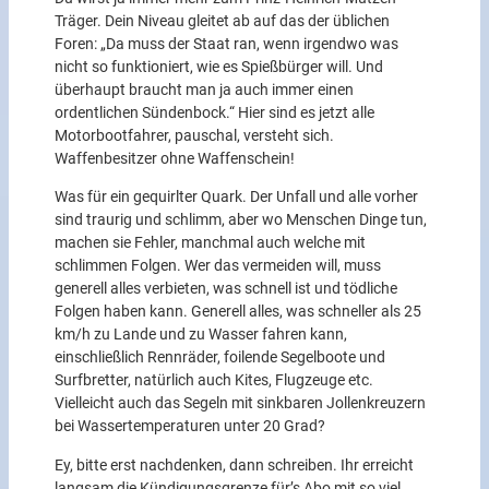
Träger. Dein Niveau gleitet ab auf das der üblichen
Foren: „Da muss der Staat ran, wenn irgendwo was
nicht so funktioniert, wie es Spießbürger will. Und
überhaupt braucht man ja auch immer einen
ordentlichen Sündenbock.“ Hier sind es jetzt alle
Motorbootfahrer, pauschal, versteht sich.
Waffenbesitzer ohne Waffenschein!
Was für ein gequirlter Quark. Der Unfall und alle vorher
sind traurig und schlimm, aber wo Menschen Dinge tun,
machen sie Fehler, manchmal auch welche mit
schlimmen Folgen. Wer das vermeiden will, muss
generell alles verbieten, was schnell ist und tödliche
Folgen haben kann. Generell alles, was schneller als 25
km/h zu Lande und zu Wasser fahren kann,
einschließlich Rennräder, foilende Segelboote und
Surfbretter, natürlich auch Kites, Flugzeuge etc.
Vielleicht auch das Segeln mit sinkbaren Jollenkreuzern
bei Wassertemperaturen unter 20 Grad?
Ey, bitte erst nachdenken, dann schreiben. Ihr erreicht
langsam die Kündigungsgrenze für’s Abo mit so viel