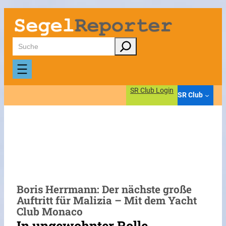
Zum
Inhalt
springen
Suchen
SR Club Login
SR Club
Boris Herrmann: Der nächste große
Auftritt für Malizia – Mit dem Yacht
Club Monaco
In ungewohnter Rolle