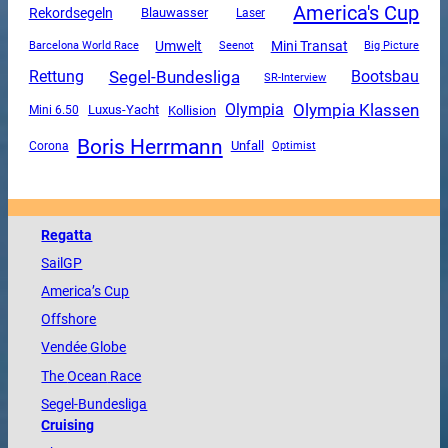
America's Cup
Rekordsegeln
Blauwasser
Laser
Mini Transat
Umwelt
Barcelona World Race
Seenot
Big Picture
Segel-Bundesliga
Rettung
Bootsbau
SR-Interview
Olympia Klassen
Olympia
Luxus-Yacht
Mini 6.50
Kollision
Boris Herrmann
Unfall
Corona
Optimist
Regatta
SailGP
America
’s Cup
Offshore
Vendée
Globe
The
Ocean
Race
Segel-Bundesliga
Cruising