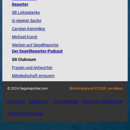
Reporter
SR Leitgedanke
In eigener Sache
Carsten Kemmling
Michael Kunst
Werben auf SegelReporter
Der SegelReporter-Podcast
SR Clubraum
Fragen und Antworten
Mitgliedschaft erneuern
© 2024 Segelreporter.com
Bildhintergrund © 2020 Jan Maas
Impressum
Datenschutz
Cookie-Manager
Werben auf SegelReporter
Verträge hier kündigen