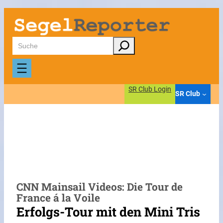
Zum
Inhalt
springen
Suchen
SR Club Login
SR Club
CNN Mainsail Videos: Die Tour de
France á la Voile
Erfolgs-Tour mit den Mini Tris