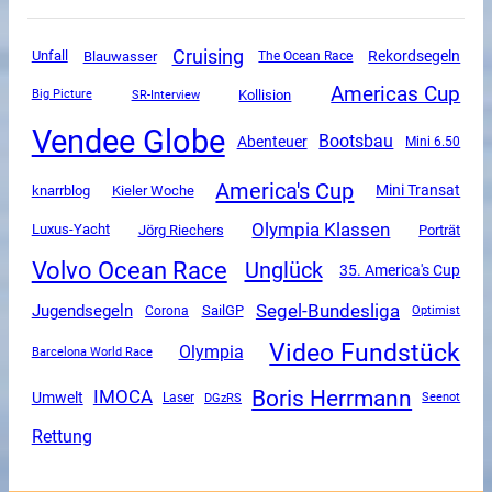
Cruising
Unfall
Rekordsegeln
Blauwasser
The Ocean Race
Americas Cup
SR-Interview
Kollision
Big Picture
Vendee Globe
Bootsbau
Abenteuer
Mini 6.50
America's Cup
Mini Transat
knarrblog
Kieler Woche
Olympia Klassen
Luxus-Yacht
Jörg Riechers
Porträt
Volvo Ocean Race
Unglück
35. America's Cup
Segel-Bundesliga
Jugendsegeln
SailGP
Corona
Optimist
Video Fundstück
Olympia
Barcelona World Race
Boris Herrmann
IMOCA
Umwelt
DGzRS
Laser
Seenot
Rettung