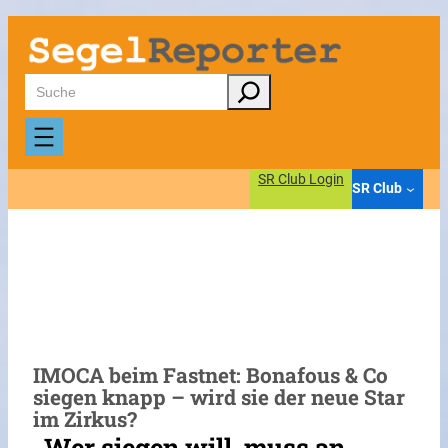
Zum
Inhalt
springen
Suchen
SR Club Login
SR Club
IMOCA beim Fastnet: Bonafous & Co
siegen knapp – wird sie der neue Star
im Zirkus?
„Wer siegen will, muss an