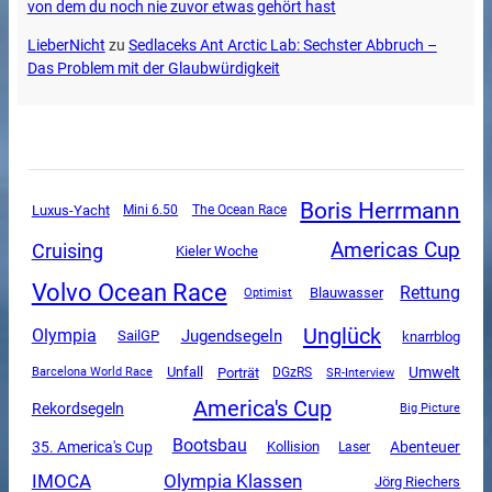
von dem du noch nie zuvor etwas gehört hast
LieberNicht
zu
Sedlaceks Ant Arctic Lab: Sechster Abbruch –
Das Problem mit der Glaubwürdigkeit
Boris Herrmann
Luxus-Yacht
Mini 6.50
The Ocean Race
Americas Cup
Cruising
Kieler Woche
Volvo Ocean Race
Rettung
Blauwasser
Optimist
Unglück
Olympia
Jugendsegeln
SailGP
knarrblog
Unfall
Umwelt
Porträt
DGzRS
SR-Interview
Barcelona World Race
America's Cup
Rekordsegeln
Big Picture
Bootsbau
35. America's Cup
Abenteuer
Kollision
Laser
Olympia Klassen
IMOCA
Jörg Riechers