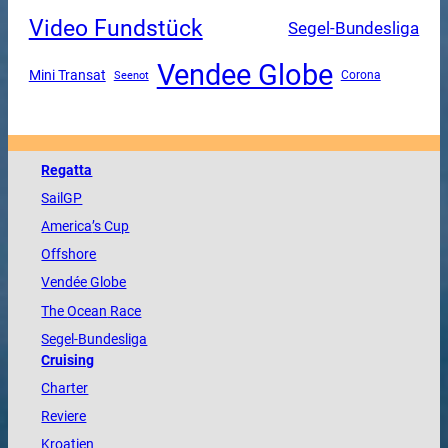
Video Fundstück
Segel-Bundesliga
Vendee Globe
Mini Transat
Corona
Seenot
Regatta
SailGP
America
’s Cup
Offshore
Vendée
Globe
The
Ocean
Race
Segel-Bundesliga
Cruising
Charter
Reviere
Kroatien