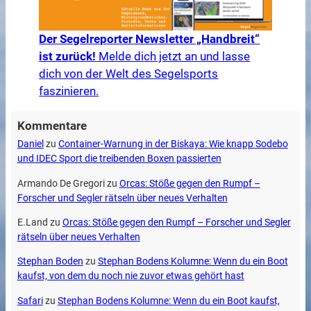
Der Segelreporter Newsletter „Handbreit“
ist zurück!
Melde dich jetzt an und lasse
dich von der Welt des Segelsports
faszinieren.
Kommentare
Daniel
zu
Container-Warnung in der Biskaya: Wie knapp Sodebo
und IDEC Sport die treibenden Boxen passierten
Armando De Gregori
zu
Orcas: Stöße gegen den Rumpf –
Forscher und Segler rätseln über neues Verhalten
E.Land
zu
Orcas: Stöße gegen den Rumpf – Forscher und Segler
rätseln über neues Verhalten
Stephan Boden
zu
Stephan Bodens Kolumne: Wenn du ein Boot
kaufst, von dem du noch nie zuvor etwas gehört hast
Safari
zu
Stephan Bodens Kolumne: Wenn du ein Boot kaufst,