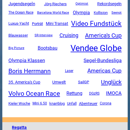
Jugendsegeln
Rekordsegeln
Jörg Riechers
Optimist
Olympia
The Ocean Race
Kollision
Barcelona World Race
Seenot
Video Fundstück
Mini Transat
Luxus-Yacht
Porträt
America's Cup
Cruising
Blauwasser
SR-Interview
Vendee Globe
Bootsbau
Big Picture
Olympia Klassen
Segel-Bundesliga
Boris Herrmann
Americas Cup
Laser
Unglück
35. America's Cup
Umwelt
SailGP
Volvo Ocean Race
Rettung
IMOCA
DGzRS
Unfall
Abenteuer
Kieler Woche
Mini 6.50
knarrblog
Corona
Regatta