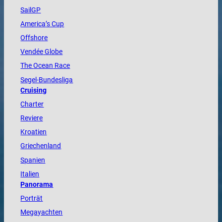
SailGP
America
’s Cup
Offshore
Vendée
Globe
The
Ocean
Race
Segel-Bundesliga
Cruising
Charter
Reviere
Kroatien
Griechenland
Spanien
Italien
Panorama
Porträt
Megayachten