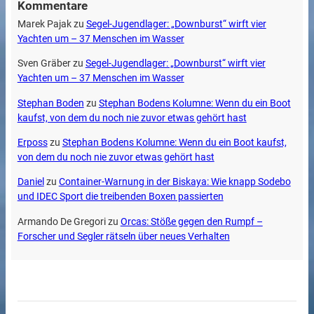
Kommentare
Marek Pajak
zu
Segel-Jugendlager: „Downburst“ wirft vier
Yachten um – 37 Menschen im Wasser
Sven Gräber
zu
Segel-Jugendlager: „Downburst“ wirft vier
Yachten um – 37 Menschen im Wasser
Stephan Boden
zu
Stephan Bodens Kolumne: Wenn du ein Boot
kaufst, von dem du noch nie zuvor etwas gehört hast
Erposs
zu
Stephan Bodens Kolumne: Wenn du ein Boot kaufst,
von dem du noch nie zuvor etwas gehört hast
Daniel
zu
Container-Warnung in der Biskaya: Wie knapp Sodebo
und IDEC Sport die treibenden Boxen passierten
Armando De Gregori
zu
Orcas: Stöße gegen den Rumpf –
Forscher und Segler rätseln über neues Verhalten