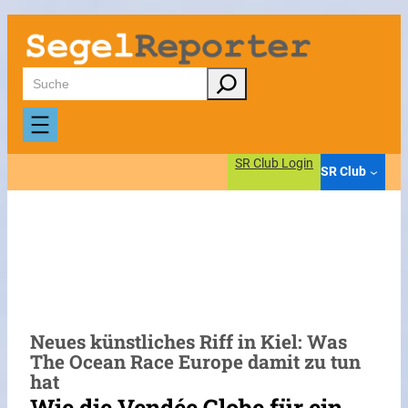
Zum
Inhalt
springen
Suchen
SR Club Login
SR Club
Neues künstliches Riff in Kiel: Was
The Ocean Race Europe damit zu tun
hat
Wie die Vendée Globe für ein