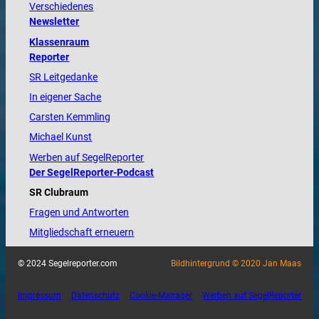
Verschiedenes
Newsletter
Klassenraum
Reporter
SR Leitgedanke
In eigener Sache
Carsten Kemmling
Michael Kunst
Werben auf SegelReporter
Der SegelReporter-Podcast
SR Clubraum
Fragen und Antworten
Mitgliedschaft erneuern
© 2024 Segelreporter.com
Bildhintergrund © 2020 Jan Maas
Impressum
Datenschutz
Cookie-Manager
Werben auf SegelReporter