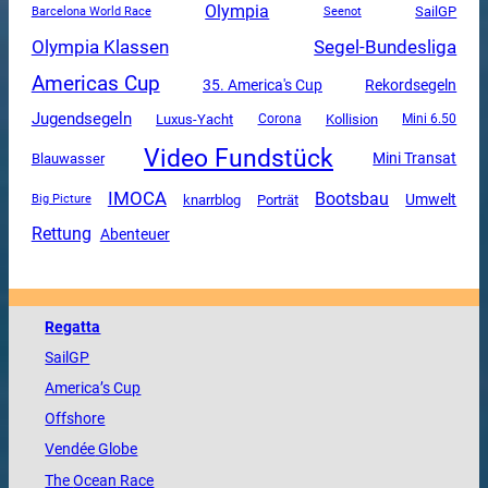
Olympia
SailGP
Barcelona World Race
Seenot
Olympia Klassen
Segel-Bundesliga
Americas Cup
35. America's Cup
Rekordsegeln
Jugendsegeln
Luxus-Yacht
Corona
Kollision
Mini 6.50
Video Fundstück
Mini Transat
Blauwasser
IMOCA
Bootsbau
Umwelt
knarrblog
Porträt
Big Picture
Rettung
Abenteuer
Regatta
SailGP
America
’s Cup
Offshore
Vendée
Globe
The
Ocean
Race