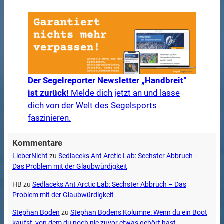
Der Segelreporter Newsletter „Handbreit“
ist zurück!
Melde dich jetzt an und lasse
dich von der Welt des Segelsports
faszinieren.
Kommentare
LieberNicht
zu
Sedlaceks Ant Arctic Lab: Sechster Abbruch –
Das Problem mit der Glaubwürdigkeit
HB
zu
Sedlaceks Ant Arctic Lab: Sechster Abbruch – Das
Problem mit der Glaubwürdigkeit
Stephan Boden
zu
Stephan Bodens Kolumne: Wenn du ein Boot
kaufst, von dem du noch nie zuvor etwas gehört hast