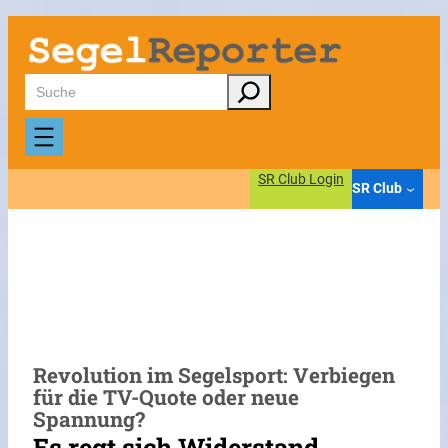
Zum
Inhalt
springen
Suchen
SR Club Login
SR Club
Revolution im Segelsport: Verbiegen
für die TV-Quote oder neue
Spannung?
Es regt sich Widerstand