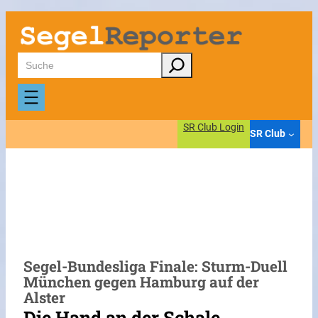
Zum
Inhalt
springen
Suchen
SR Club Login
SR Club
Segel-Bundesliga Finale: Sturm-Duell
München gegen Hamburg auf der
Alster
Die Hand an der Schale