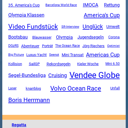
IMOCA
Rettung
35. America's Cup
Barcelona World Race
America's Cup
Olympia Klassen
Video Fundstück
Unglück
Umwelt
SR-Interview
Olympia
Bootsbau
Jugendsegeln
Blauwasser
Corona
Abenteuer
DGzRS
Porträt
The Ocean Race
Jörg Riechers
Optimist
Americas Cup
Mini Transat
Luxus-Yacht
Big Picture
Seenot
SailGP
Rekordsegeln
Kollision
Kieler Woche
Mini 6.50
Vendee Globe
Segel-Bundesliga
Cruising
Volvo Ocean Race
Unfall
knarrblog
Laser
Boris Herrmann
Regatta