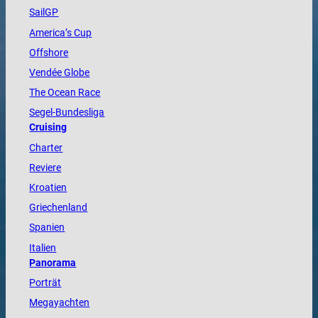
SailGP
America
’s Cup
Offshore
Vendée
Globe
The
Ocean
Race
Segel-Bundesliga
Cruising
Charter
Reviere
Kroatien
Griechenland
Spanien
Italien
Panorama
Porträt
Megayachten