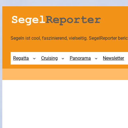
Zum
Inhalt
springen
Segeln ist cool, faszinierend, vielseitig. SegelReporter berich
Regatta
Cruising
Panorama
Newsletter