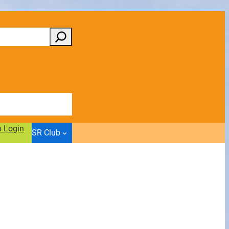
b Login
SR Club