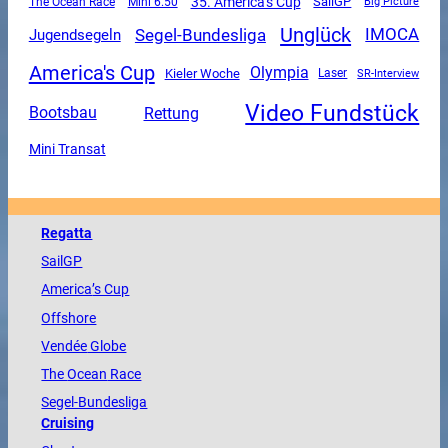
35. America's Cup
SailGP
The Ocean Race
Mini 6.50
Big Picture
Unglück
Segel-Bundesliga
IMOCA
Jugendsegeln
America's Cup
Olympia
Kieler Woche
SR-Interview
Laser
Video Fundstück
Rettung
Bootsbau
Mini Transat
Regatta
SailGP
America
’s Cup
Offshore
Vendée
Globe
The
Ocean
Race
Segel-Bundesliga
Cruising