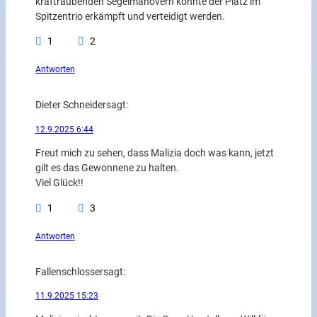
kraftraubenden Segelmanövern konnte der Platz im
Spitzentrio erkämpft und verteidigt werden.
1
2
Antworten
Dieter Schneider
sagt:
12.9.2025 6:44
Freut mich zu sehen, dass Malizia doch was kann, jetzt
gilt es das Gewonnene zu halten.
Viel Glück!!
1
3
Antworten
Fallenschlosser
sagt:
11.9.2025 15:23