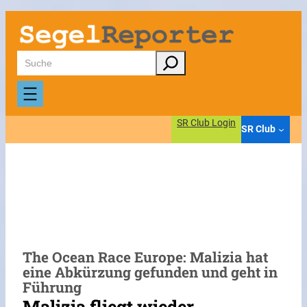
Zum
Inhalt
springen
Suchen
SR Club Login
SR Club
The Ocean Race Europe: Malizia hat
eine Abkürzung gefunden und geht in
Führung
Malizia fliegt wieder