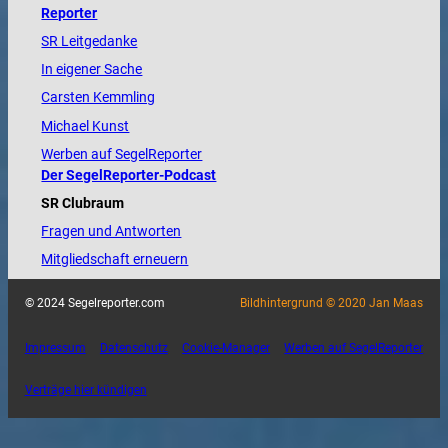
Reporter
SR Leitgedanke
In eigener Sache
Carsten Kemmling
Michael Kunst
Werben auf SegelReporter
Der SegelReporter-Podcast
SR Clubraum
Fragen und Antworten
Mitgliedschaft erneuern
© 2024 Segelreporter.com
Bildhintergrund © 2020 Jan Maas
Impressum
Datenschutz
Cookie-Manager
Werben auf SegelReporter
Verträge hier kündigen