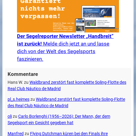
Der Segelreporter Newsletter „Handbreit“
ist zurück!
Melde dich jetzt an und lasse
dich von der Welt des Segelsports
faszinieren.
Kommentare
Hans W.
zu
Waldbrand zerstört fast komplette Soling-Flotte des
Real Club Náutico de Madrid
pl_s.heimes
zu
Waldbrand zerstört fast komplette Soling-Flotte
des Real Club Náutico de Madrid
oli
zu
Carlo Borlenghi (1956–2026): Der Mann, der dem
Segelsport ein Gesicht gegeben hat
Manfred
zu
Flying Dutchman küren bei den Finals ihre