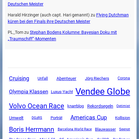
Deutschen Meister
Harald Hirzinger (auch capt. Hari genannt)
zu
Flying Dutchman
küren bei den Finals ihre Deutschen Meister
PL_Tom
zu
Stephan Bodens Kolumne: Bayesian Doku mit
„Traumschiff“-Momenten
Cruising
Unfall
Abenteuer
Jörg Riechers
Corona
Vendee Globe
Olympia Klassen
Luxus-Yacht
Volvo Ocean Race
Rekordsegeln
knarrblog
Optimist
Americas Cup
Umwelt
DGzRS
Porträt
Kollision
Boris Herrmann
Blauwasser
Barcelona World Race
Seenot