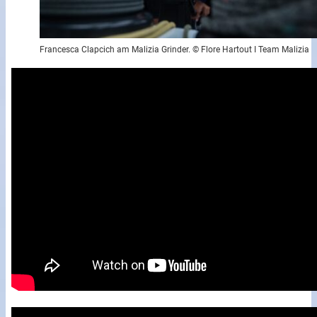
Francesca Clapcich am Malizia Grinder. © Flore Hartout I Team Malizia