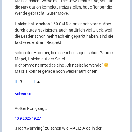
Malizia mischt vorne mit. Die Crew Umstellung, Will für
die Navigation komplett freizustellen, hat offenbar die
Wende gebracht. Guter Move.
Holcim hatte schon 160 SM Distanz nach vorne. Aber
durch gutes Navigieren, auch natürlich viel Glück, weil
die Leader schon mehrfach ein geparkt haben, sind sie
fast wieder dran. Respekt!
schon der Hammer, in diesem Leg lagen schon Paprec,
Mapei, Holcim auf der Seite!
Richomme nannte das eine „Chinesische Wende“
Malizia konnte gerade noch wieder aufrichten.
3
4
Antworten
Volker König
sagt:
10.9.2025 19:27
„Heartwarming“ zu sehen wie MALIZIA da in der