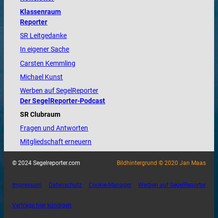
Klassenraum
Reporter
SR Leitgedanke
In eigener Sache
Carsten Kemmling
Michael Kunst
Werben auf SegelReporter
Der SegelReporter-Podcast
SR Clubraum
Fragen und Antworten
Mitgliedschaft erneuern
© 2024 Segelreporter.com
Bildhintergrund © 2020 Jan Maas
Impressum
Datenschutz
Cookie-Manager
Werben auf SegelReporter
Verträge hier kündigen