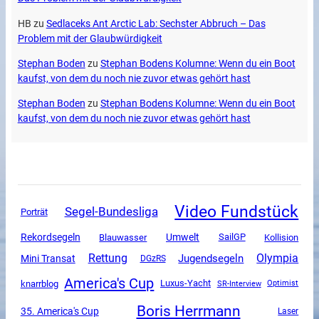
HB
zu
Sedlaceks Ant Arctic Lab: Sechster Abbruch – Das
Problem mit der Glaubwürdigkeit
Stephan Boden
zu
Stephan Bodens Kolumne: Wenn du ein Boot
kaufst, von dem du noch nie zuvor etwas gehört hast
Stephan Boden
zu
Stephan Bodens Kolumne: Wenn du ein Boot
kaufst, von dem du noch nie zuvor etwas gehört hast
Video Fundstück
Segel-Bundesliga
Porträt
Rekordsegeln
Umwelt
SailGP
Blauwasser
Kollision
Rettung
Olympia
Jugendsegeln
Mini Transat
DGzRS
America's Cup
Luxus-Yacht
knarrblog
SR-Interview
Optimist
Boris Herrmann
35. America's Cup
Laser