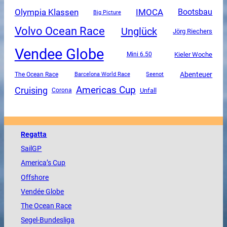
Olympia Klassen
IMOCA
Bootsbau
Big Picture
Volvo Ocean Race
Unglück
Jörg Riechers
Vendee Globe
Mini 6.50
Kieler Woche
Abenteuer
The Ocean Race
Barcelona World Race
Seenot
Americas Cup
Cruising
Unfall
Corona
Regatta
SailGP
America
’s Cup
Offshore
Vendée
Globe
The
Ocean
Race
Segel-Bundesliga