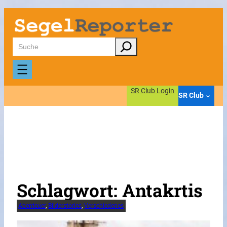
Zum
Inhalt
springen
Suchen
SR Club Login
SR Club
Schlagwort:
Antakrtis
Abenteuer
, 
Bilderstories
, 
Verschiedenes