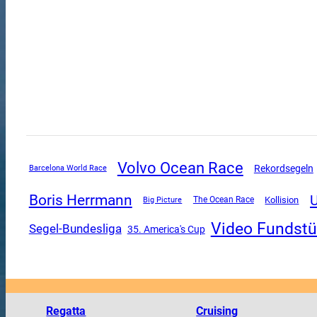
Volvo Ocean Race
Rekordsegeln
Barcelona World Race
Boris Herrmann
The Ocean Race
Kollision
Big Picture
Video Fundst
Segel-Bundesliga
35. America's Cup
Regatta
Cruising