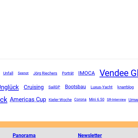
Vendee G
IMOCA
Unfall
Jörg Riechers
Porträt
Seenot
Unglück
Cruising
Bootsbau
SailGP
Luxus-Yacht
knarrblog
ück
Americas Cup
Umw
Kieler Woche
Corona
Mini 6.50
SR-Interview
Panorama
Newsletter