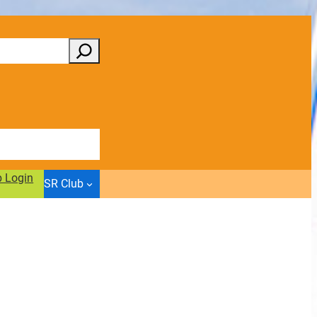
b Login
SR Club