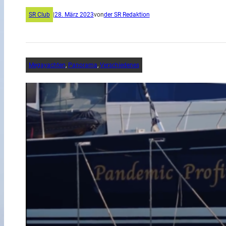
SR Club
|
28. März 2023
von
der SR Redaktion
Megayachten
, 
Panorama
, 
Verschiedenes