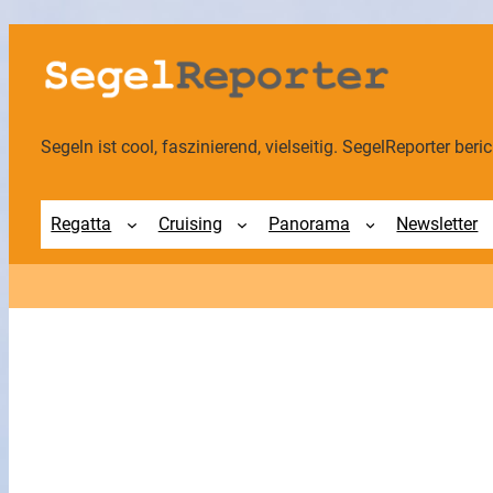
Zum
Inhalt
springen
Segeln ist cool, faszinierend, vielseitig. SegelReporter berich
Regatta
Cruising
Panorama
Newsletter