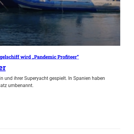
lschiff wird „Pandemic Profiteer“
er
erin und ihrer Superyacht gespielt. In Spanien haben
platz umbenannt.