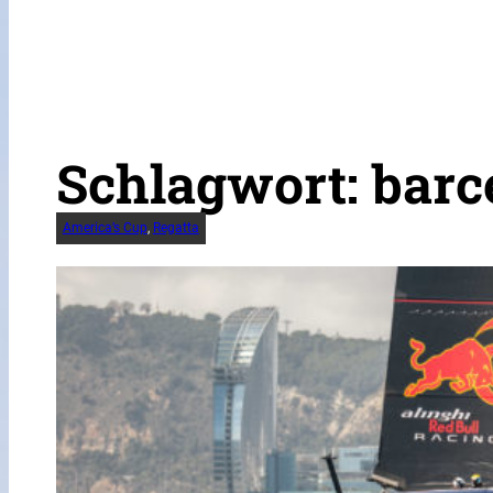
Schlagwort:
barc
America’s Cup
, 
Regatta