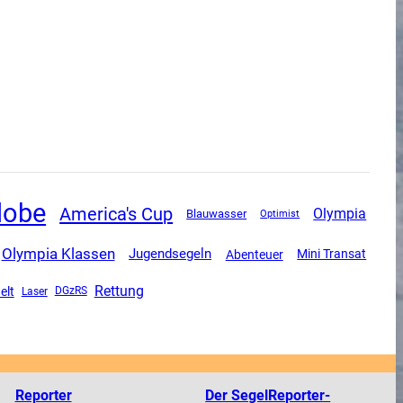
lobe
America's Cup
Olympia
Blauwasser
Optimist
Olympia Klassen
Jugendsegeln
Mini Transat
Abenteuer
Rettung
elt
DGzRS
Laser
Reporter
Der SegelReporter-