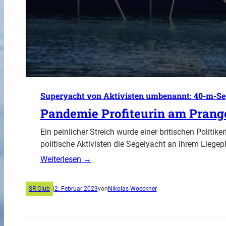
Superyacht von Aktivisten umbenannt: 40-m-Sege
Pandemie Profiteurin am Prang
Ein peinlicher Streich wurde einer britischen Politik
politische Aktivisten die Segelyacht an ihrem Liege
Weiterlesen →
SR Club
|
2. Februar 2023
von
Nikolas Woeckner