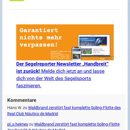
Der Segelreporter Newsletter „Handbreit“
ist zurück!
Melde dich jetzt an und lasse
dich von der Welt des Segelsports
faszinieren.
Kommentare
Hans W.
zu
Waldbrand zerstört fast komplette Soling-Flotte des
Real Club Náutico de Madrid
pl_s.heimes
zu
Waldbrand zerstört fast komplette Soling-Flotte