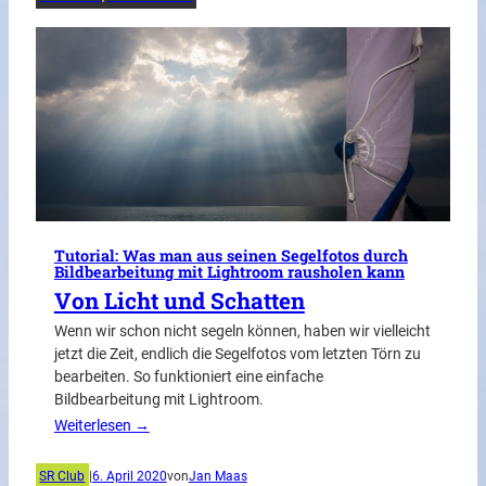
Tutorial: Was man aus seinen Segelfotos durch
Bildbearbeitung mit Lightroom rausholen kann
Von Licht und Schatten
Wenn wir schon nicht segeln können, haben wir vielleicht
jetzt die Zeit, endlich die Segelfotos vom letzten Törn zu
bearbeiten. So funktioniert eine einfache
Bildbearbeitung mit Lightroom.
Weiterlesen →
SR Club
|
6. April 2020
von
Jan Maas