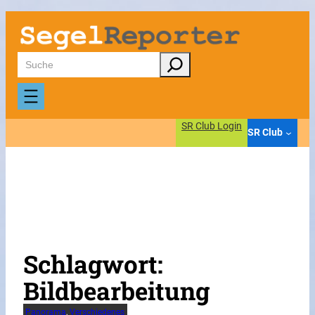
Zum
Inhalt
springen
Suchen
SR Club Login
SR Club
Schlagwort:
Bildbearbeitung
Panorama
, 
Verschiedenes