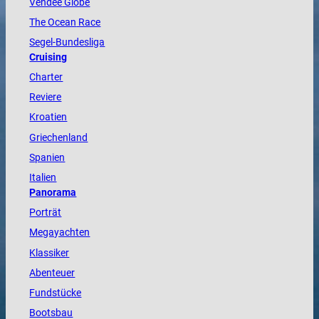
Vendée
Globe
The
Ocean
Race
Segel-Bundesliga
Cruising
Charter
Reviere
Kroatien
Griechenland
Spanien
Italien
Panorama
Porträt
Megayachten
Klassiker
Abenteuer
Fundstücke
Bootsbau