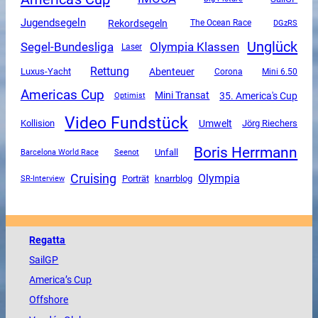
Jugendsegeln
Rekordsegeln
The Ocean Race
DGzRS
Unglück
Segel-Bundesliga
Olympia Klassen
Laser
Rettung
Luxus-Yacht
Abenteuer
Corona
Mini 6.50
Americas Cup
Mini Transat
35. America's Cup
Optimist
Video Fundstück
Umwelt
Kollision
Jörg Riechers
Boris Herrmann
Unfall
Barcelona World Race
Seenot
Cruising
Olympia
SR-Interview
Porträt
knarrblog
Regatta
SailGP
America
’s Cup
Offshore