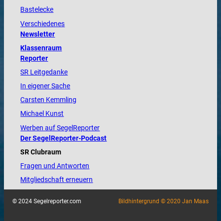
Bastelecke
Verschiedenes
Newsletter
Klassenraum
Reporter
SR Leitgedanke
In eigener Sache
Carsten Kemmling
Michael Kunst
Werben auf SegelReporter
Der SegelReporter-Podcast
SR Clubraum
Fragen und Antworten
Mitgliedschaft erneuern
© 2024 Segelreporter.com
Bildhintergrund © 2020 Jan Maas