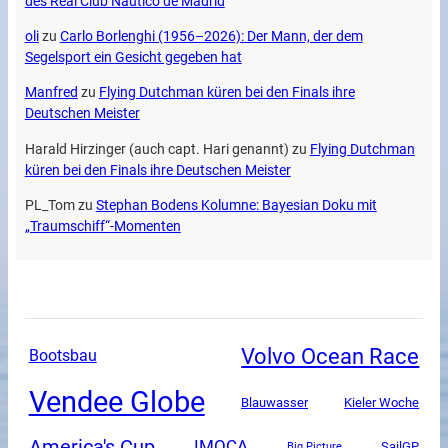
des Real Club Náutico de Madrid
oli
zu
Carlo Borlenghi (1956–2026): Der Mann, der dem
Segelsport ein Gesicht gegeben hat
Manfred
zu
Flying Dutchman küren bei den Finals ihre
Deutschen Meister
Harald Hirzinger (auch capt. Hari genannt)
zu
Flying Dutchman
küren bei den Finals ihre Deutschen Meister
PL_Tom
zu
Stephan Bodens Kolumne: Bayesian Doku mit
„Traumschiff“-Momenten
Volvo Ocean Race
Bootsbau
Vendee Globe
Blauwasser
Kieler Woche
America's Cup
IMOCA
SailGP
Big Picture