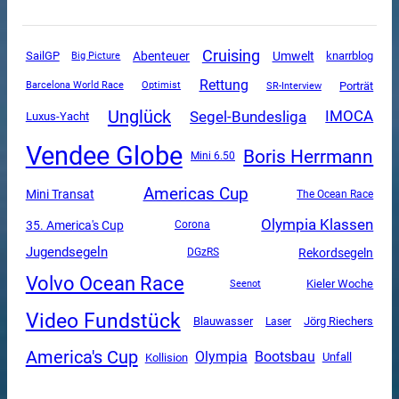
Cruising
SailGP
Abenteuer
Umwelt
knarrblog
Big Picture
Rettung
SR-Interview
Porträt
Barcelona World Race
Optimist
Unglück
Segel-Bundesliga
IMOCA
Luxus-Yacht
Vendee Globe
Boris Herrmann
Mini 6.50
Americas Cup
Mini Transat
The Ocean Race
Olympia Klassen
35. America's Cup
Corona
Jugendsegeln
Rekordsegeln
DGzRS
Volvo Ocean Race
Kieler Woche
Seenot
Video Fundstück
Blauwasser
Jörg Riechers
Laser
America's Cup
Olympia
Bootsbau
Unfall
Kollision