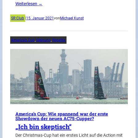
Weiterlesen →
SR Club
|
15. Januar 2021
von
Michael Kunst
America’s Cup
, 
Meinung
, 
Regatta
America’s Cup: Wie spannend war der erste
Showdown der neuen AC75-Cupper?
„Ich bin skeptisch“
Der Christmas-Cup hat ein erstes Licht auf die Action mit