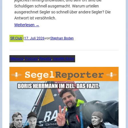
jegliches Hintergrundwissen, und sehr oft sind die
Schuldigen schnell ausgemacht. Warum urteilen
ausgerechnet Segler so schnell über andere Segler? Die
Antwort ist versöhnlich.
Weiterlesen →
SR Club
|
17. Juli 2026
von
Stephan Boden
Meinung
, 
Podcast
, 
Regatta
, 
Vendée Globe