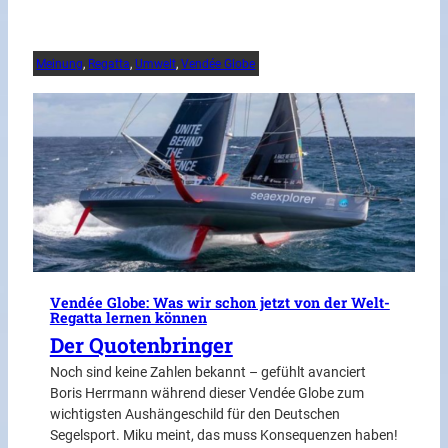
Meinung
, 
Regatta
, 
Umwelt
, 
Vendée Globe
Vendée Globe: Was wir schon jetzt von der Welt-
Regatta lernen können
Der Quotenbringer
Noch sind keine Zahlen bekannt – gefühlt avanciert
Boris Herrmann während dieser Vendée Globe zum
wichtigsten Aushängeschild für den Deutschen
Segelsport. Miku meint, das muss Konsequenzen haben!