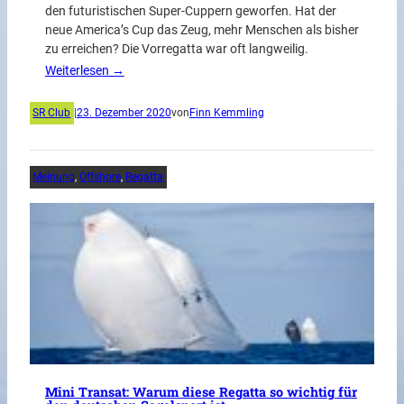
den futuristischen Super-Cuppern geworfen. Hat der
neue America’s Cup das Zeug, mehr Menschen als bisher
zu erreichen? Die Vorregatta war oft langweilig.
Weiterlesen →
SR Club
|
23. Dezember 2020
von
Finn Kemmling
Meinung
, 
Offshore
, 
Regatta
Mini Transat: Warum diese Regatta so wichtig für