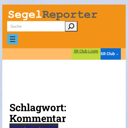
Zum
Inhalt
springen
Suchen
SR Club Login
SR Club
Schlagwort:
Kommentar
Kolumne
, 
Meinung
, 
Panorama