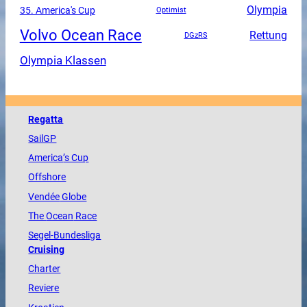
Olympia
35. America's Cup
Optimist
Volvo Ocean Race
Rettung
DGzRS
Olympia Klassen
Regatta
SailGP
America
’s Cup
Offshore
Vendée
Globe
The
Ocean
Race
Segel-Bundesliga
Cruising
Charter
Reviere