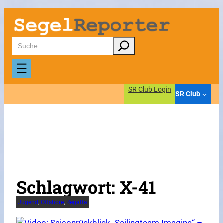
Zum
Inhalt
springen
Suchen
SR Club Login
SR Club
Schlagwort:
X-41
Jugend
, 
Offshore
, 
Regatta