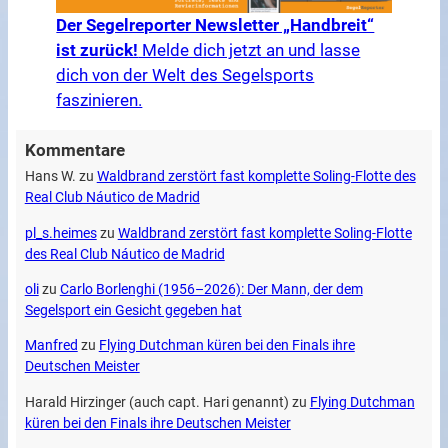
Der Segelreporter Newsletter „Handbreit“
ist zurück!
Melde dich jetzt an und lasse
dich von der Welt des Segelsports
faszinieren.
Kommentare
Hans W.
zu
Waldbrand zerstört fast komplette Soling-Flotte des
Real Club Náutico de Madrid
pl_s.heimes
zu
Waldbrand zerstört fast komplette Soling-Flotte
des Real Club Náutico de Madrid
oli
zu
Carlo Borlenghi (1956–2026): Der Mann, der dem
Segelsport ein Gesicht gegeben hat
Manfred
zu
Flying Dutchman küren bei den Finals ihre
Deutschen Meister
Harald Hirzinger (auch capt. Hari genannt)
zu
Flying Dutchman
küren bei den Finals ihre Deutschen Meister