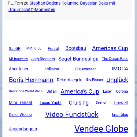
PL_Tom
zu
Stephan Bodens Kolumne: Bayesian Doku mit
„Traumschiff“-Momenten
Americas Cup
Bootsbau
SailGP
Mini 6.50
Porträt
Segel-Bundesliga
SR-Interview
Jörg Riechers
The Ocean Race
IMOCA
Abenteuer
Kollision
Blauwasser
Boris Herrmann
Unglück
Rekordsegeln
Big Picture
America's Cup
Unfall
Corona
Barcelona World Race
Laser
Cruising
Mini Transat
Luxus-Yacht
Umwelt
Seenot
Video Fundstück
Kieler Woche
knarrblog
Vendee Globe
Jugendsegeln