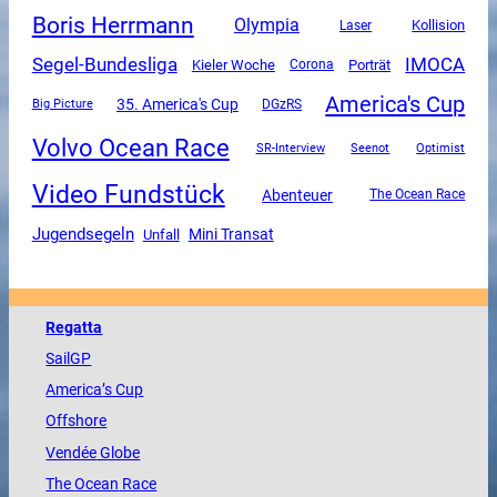
Boris Herrmann
Olympia
Kollision
Laser
Segel-Bundesliga
IMOCA
Kieler Woche
Corona
Porträt
America's Cup
35. America's Cup
DGzRS
Big Picture
Volvo Ocean Race
SR-Interview
Seenot
Optimist
Video Fundstück
Abenteuer
The Ocean Race
Jugendsegeln
Mini Transat
Unfall
Regatta
SailGP
America
’s Cup
Offshore
Vendée
Globe
The
Ocean
Race