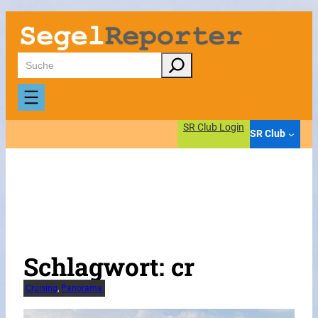
Zum
Inhalt
springen
Suchen
SR Club Login
SR Club
Schlagwort:
cr
Cruising
, 
Panorama