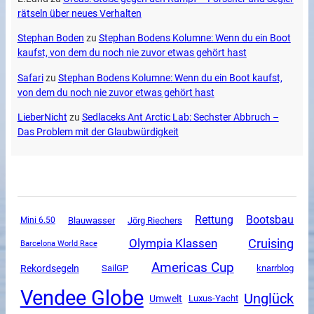
rätseln über neues Verhalten
Stephan Boden
zu
Stephan Bodens Kolumne: Wenn du ein Boot
kaufst, von dem du noch nie zuvor etwas gehört hast
Safari
zu
Stephan Bodens Kolumne: Wenn du ein Boot kaufst,
von dem du noch nie zuvor etwas gehört hast
LieberNicht
zu
Sedlaceks Ant Arctic Lab: Sechster Abbruch –
Das Problem mit der Glaubwürdigkeit
Rettung
Bootsbau
Mini 6.50
Blauwasser
Jörg Riechers
Olympia Klassen
Cruising
Barcelona World Race
Americas Cup
Rekordsegeln
SailGP
knarrblog
Vendee Globe
Unglück
Umwelt
Luxus-Yacht