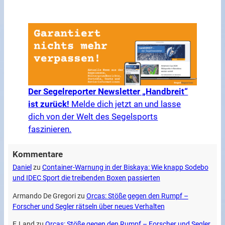
Der Segelreporter Newsletter „Handbreit“
ist zurück!
Melde dich jetzt an und lasse
dich von der Welt des Segelsports
faszinieren.
Kommentare
Daniel
zu
Container-Warnung in der Biskaya: Wie knapp Sodebo
und IDEC Sport die treibenden Boxen passierten
Armando De Gregori
zu
Orcas: Stöße gegen den Rumpf –
Forscher und Segler rätseln über neues Verhalten
E.Land
zu
Orcas: Stöße gegen den Rumpf – Forscher und Segler