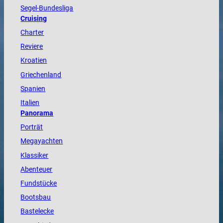
Segel-Bundesliga
Cruising
Charter
Reviere
Kroatien
Griechenland
Spanien
Italien
Panorama
Porträt
Megayachten
Klassiker
Abenteuer
Fundstücke
Bootsbau
Bastelecke