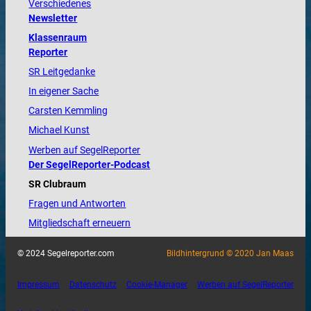
Verschiedenes
Newsletter
Klassenraum
Reporter
SR Leitgedanke
In eigener Sache
Carsten Kemmling
Michael Kunst
Werben auf SegelReporter
Der SegelReporter-Podcast
SR Clubraum
Fragen und Antworten
Mitgliedschaft erneuern
© 2024 Segelreporter.com
Bildhintergrund © 2020 Jan Maas
Impressum
Datenschutz
Cookie-Manager
Werben auf SegelReporter