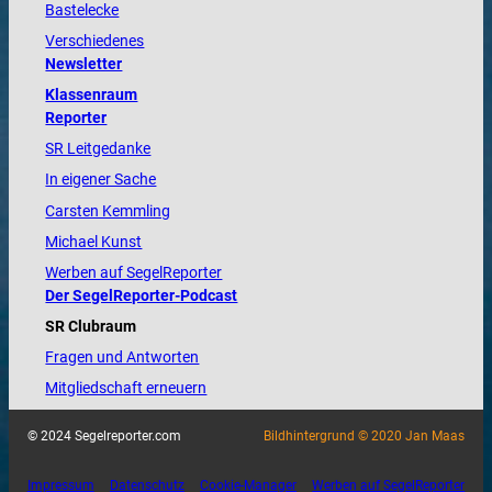
Bastelecke
Verschiedenes
Newsletter
Klassenraum
Reporter
SR Leitgedanke
In eigener Sache
Carsten Kemmling
Michael Kunst
Werben auf SegelReporter
Der SegelReporter-Podcast
SR Clubraum
Fragen und Antworten
Mitgliedschaft erneuern
© 2024 Segelreporter.com
Bildhintergrund © 2020 Jan Maas
Impressum
Datenschutz
Cookie-Manager
Werben auf SegelReporter