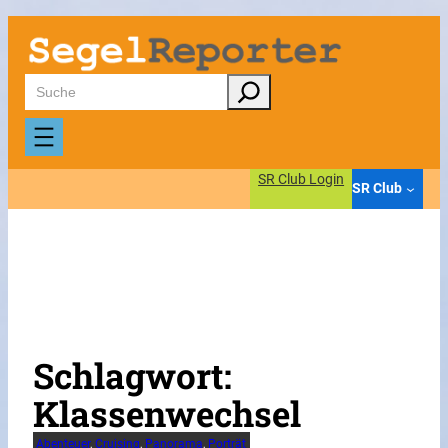
Zum
Inhalt
springen
Suchen
SR Club Login
SR Club
Schlagwort:
Klassenwechsel
Abenteuer
, 
Cruising
, 
Panorama
, 
Porträt