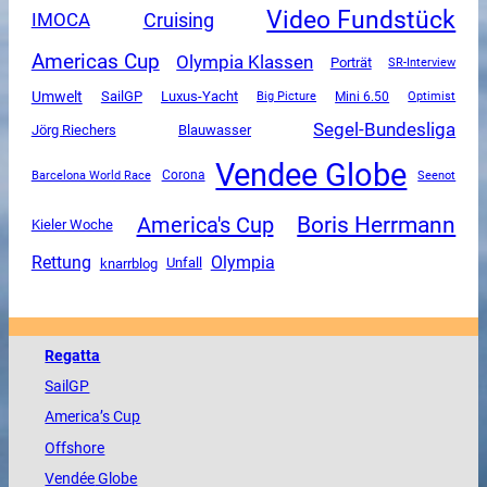
Video Fundstück
Cruising
IMOCA
Americas Cup
Olympia Klassen
Porträt
SR-Interview
Umwelt
SailGP
Luxus-Yacht
Mini 6.50
Big Picture
Optimist
Segel-Bundesliga
Jörg Riechers
Blauwasser
Vendee Globe
Corona
Barcelona World Race
Seenot
Boris Herrmann
America's Cup
Kieler Woche
Rettung
Olympia
Unfall
knarrblog
Regatta
SailGP
America
’s Cup
Offshore
Vendée
Globe