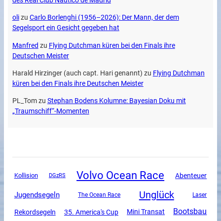
des Real Club Náutico de Madrid
oli
zu
Carlo Borlenghi (1956–2026): Der Mann, der dem
Segelsport ein Gesicht gegeben hat
Manfred
zu
Flying Dutchman küren bei den Finals ihre
Deutschen Meister
Harald Hirzinger (auch capt. Hari genannt)
zu
Flying Dutchman
küren bei den Finals ihre Deutschen Meister
PL_Tom
zu
Stephan Bodens Kolumne: Bayesian Doku mit
„Traumschiff“-Momenten
Volvo Ocean Race
Abenteuer
Kollision
DGzRS
Unglück
Jugendsegeln
The Ocean Race
Laser
Bootsbau
Mini Transat
Rekordsegeln
35. America's Cup