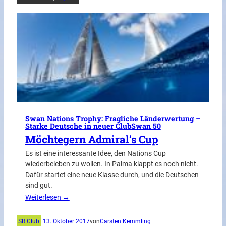
Swan Nations Trophy: Fragliche Länderwertung –
Starke Deutsche in neuer ClubSwan 50
Möchtegern Admiral’s Cup
Es ist eine interessante Idee, den Nations Cup
wiederbeleben zu wollen. In Palma klappt es noch nicht.
Dafür startet eine neue Klasse durch, und die Deutschen
sind gut.
Weiterlesen →
SR Club
|
13. Oktober 2017
von
Carsten Kemmling