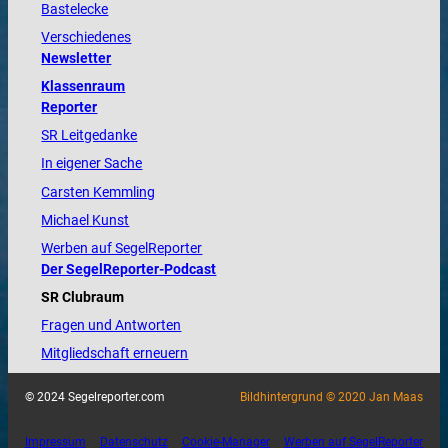
Bastelecke
Verschiedenes
Newsletter
Klassenraum
Reporter
SR Leitgedanke
In eigener Sache
Carsten Kemmling
Michael Kunst
Werben auf SegelReporter
Der SegelReporter-Podcast
SR Clubraum
Fragen und Antworten
Mitgliedschaft erneuern
© 2024 Segelreporter.com
Bildhintergrund © 2020 Jan Maas
Impressum
Datenschutz
Cookie-Manager
Werben auf SegelReporter