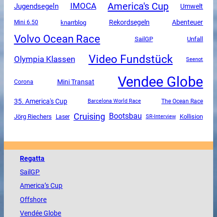
America's Cup
IMOCA
Jugendsegeln
Umwelt
Rekordsegeln
Abenteuer
Mini 6.50
knarrblog
Volvo Ocean Race
SailGP
Unfall
Video Fundstück
Olympia Klassen
Seenot
Vendee Globe
Mini Transat
Corona
35. America's Cup
The Ocean Race
Barcelona World Race
Cruising
Bootsbau
Jörg Riechers
SR-Interview
Kollision
Laser
Regatta
SailGP
America
’s Cup
Offshore
Vendée
Globe