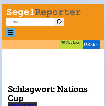
Zum
Inhalt
springen
Suchen
SR Club Login
SR Club
Schlagwort:
Nations
Cup
International
, 
Regatta