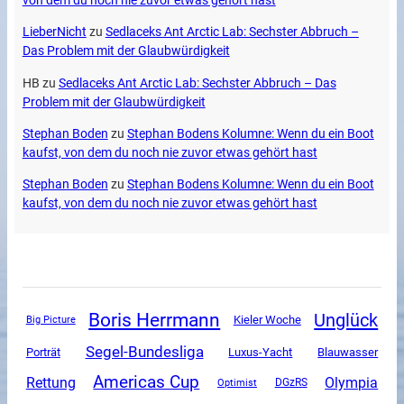
von dem du noch nie zuvor etwas gehört hast
LieberNicht
zu
Sedlaceks Ant Arctic Lab: Sechster Abbruch –
Das Problem mit der Glaubwürdigkeit
HB
zu
Sedlaceks Ant Arctic Lab: Sechster Abbruch – Das
Problem mit der Glaubwürdigkeit
Stephan Boden
zu
Stephan Bodens Kolumne: Wenn du ein Boot
kaufst, von dem du noch nie zuvor etwas gehört hast
Stephan Boden
zu
Stephan Bodens Kolumne: Wenn du ein Boot
kaufst, von dem du noch nie zuvor etwas gehört hast
Boris Herrmann
Unglück
Kieler Woche
Big Picture
Segel-Bundesliga
Luxus-Yacht
Porträt
Blauwasser
Americas Cup
Rettung
Olympia
DGzRS
Optimist