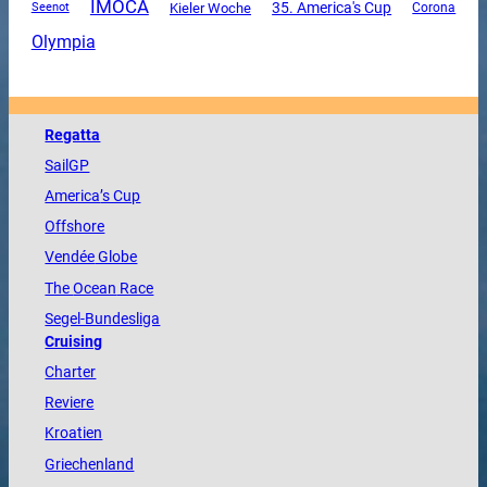
IMOCA
35. America's Cup
Kieler Woche
Corona
Seenot
Olympia
Regatta
SailGP
America
’s Cup
Offshore
Vendée
Globe
The
Ocean
Race
Segel-Bundesliga
Cruising
Charter
Reviere
Kroatien
Griechenland