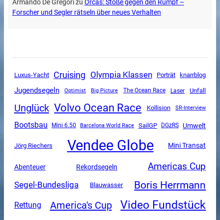
Armando De Gregori
zu
Orcas: Stöße gegen den Rumpf –
Forscher und Segler rätseln über neues Verhalten
Cruising
Olympia Klassen
Luxus-Yacht
Porträt
knarrblog
Jugendsegeln
Unfall
The Ocean Race
Optimist
Big Picture
Laser
Volvo Ocean Race
Unglück
Kollision
SR-Interview
Bootsbau
SailGP
Umwelt
Mini 6.50
DGzRS
Barcelona World Race
Vendee Globe
Mini Transat
Jörg Riechers
Americas Cup
Abenteuer
Rekordsegeln
Boris Herrmann
Segel-Bundesliga
Blauwasser
Video Fundstück
America's Cup
Rettung