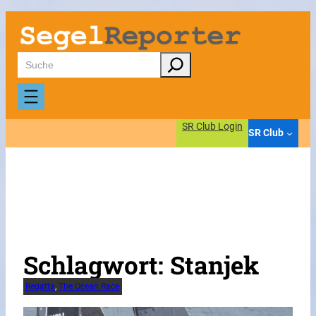
Zum
Inhalt
springen
Suchen
SR Club Login
SR Club
Schlagwort:
Stanjek
Regatta
, 
The Ocean Race