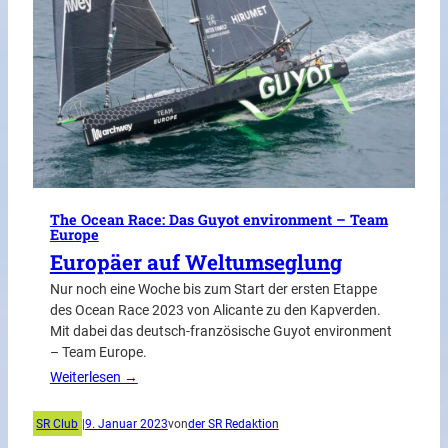
The Ocean Race: Das Guyot environment – Team
Europe
Europäer auf Weltumseglung
Nur noch eine Woche bis zum Start der ersten Etappe
des Ocean Race 2023 von Alicante zu den Kapverden.
Mit dabei das deutsch-französische Guyot environment
– Team Europe.
Weiterlesen →
SR Club
|
9. Januar 2023
von
der SR Redaktion