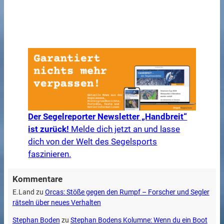
Der Segelreporter Newsletter „Handbreit“
ist zurück!
Melde dich jetzt an und lasse
dich von der Welt des Segelsports
faszinieren.
Kommentare
E.Land
zu
Orcas: Stöße gegen den Rumpf – Forscher und Segler
rätseln über neues Verhalten
Stephan Boden
zu
Stephan Bodens Kolumne: Wenn du ein Boot