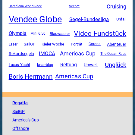
Cruising
Barcelona World Race
Seenot
Vendee Globe
Segel-Bundesliga
Unfall
Video Fundstück
Olympia
Mini 6.50
Blauwasser
SailGP
Abenteuer
Kieler Woche
Porträt
Corona
Laser
Americas Cup
IMOCA
Rekordsegeln
The Ocean Race
Unglück
Rettung
Luxus-Yacht
Umwelt
knarrblog
Boris Herrmann
America's Cup
Regatta
SailGP
America
’s Cup
Offshore