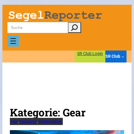
Zum
Inhalt
springen
Suchen
SR Club Login
SR Club
Kategorie:
Gear
Gear
, 
Panorama
, 
Verschiedenes