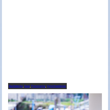
Bastelecke
, 
Gear
, 
Panorama
, 
Verschiedenes