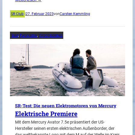
SR Club
|
27. Februar 2023
von
Carsten Kemmling
Gear
, 
Panorama
, 
Verschiedenes
SR-Test: Die neuen Elektromotoren von Mercury
Elektrische Premiere
Mit dem Mercury Avator 7.5e präsentiert der US-
Hersteller seinen ersten elektrischen Außenborder, der
das weltbekannte Logo mit dem M auf der Welle im Kreis