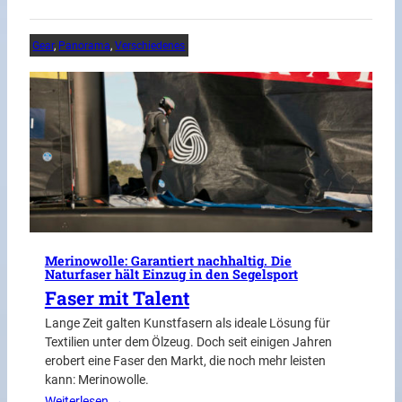
Gear
, 
Panorama
, 
Verschiedenes
Merinowolle: Garantiert nachhaltig. Die
Naturfaser hält Einzug in den Segelsport
Faser mit Talent
Lange Zeit galten Kunstfasern als ideale Lösung für
Textilien unter dem Ölzeug. Doch seit einigen Jahren
erobert eine Faser den Markt, die noch mehr leisten
kann: Merinowolle.
Weiterlesen →