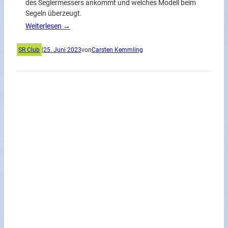
des Seglermessers ankommt und welches Modell beim
Segeln überzeugt.
Weiterlesen →
SR Club
|
25. Juni 2023
von
Carsten Kemmling