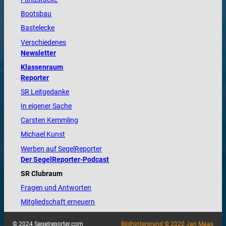
Bootsbau
Bastelecke
Verschiedenes
Newsletter
Klassenraum
Reporter
SR Leitgedanke
In eigener Sache
Carsten Kemmling
Michael Kunst
Werben auf SegelReporter
Der SegelReporter-Podcast
SR Clubraum
Fragen und Antworten
Mitgliedschaft erneuern
© 2024 Segelreporter.com
Bildhintergrund © 2020 Jan Maas