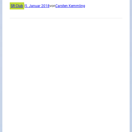
SR Club
|
5. Januar 2018
von
Carsten Kemmling