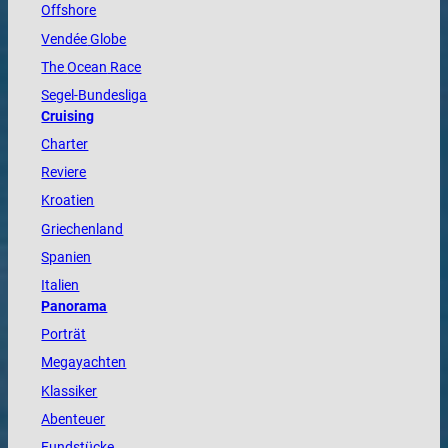
Offshore
Vendée
Globe
The
Ocean
Race
Segel-Bundesliga
Cruising
Charter
Reviere
Kroatien
Griechenland
Spanien
Italien
Panorama
Porträt
Megayachten
Klassiker
Abenteuer
Fundstücke