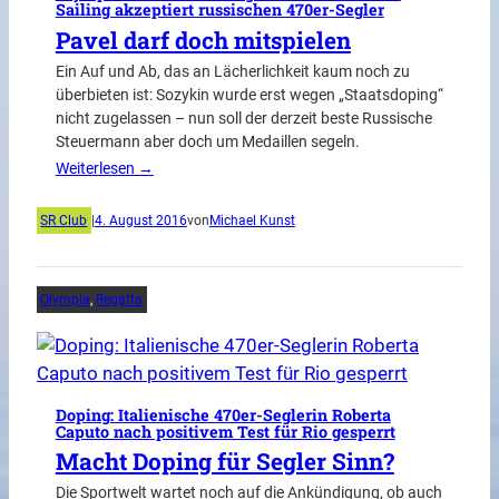
Sailing akzeptiert russischen 470er-Segler
Pavel darf doch mitspielen
Ein Auf und Ab, das an Lächerlichkeit kaum noch zu
überbieten ist: Sozykin wurde erst wegen „Staatsdoping“
nicht zugelassen – nun soll der derzeit beste Russische
Steuermann aber doch um Medaillen segeln.
Weiterlesen →
SR Club
|
4. August 2016
von
Michael Kunst
Olympia
, 
Regatta
Doping: Italienische 470er-Seglerin Roberta
Caputo nach positivem Test für Rio gesperrt
Macht Doping für Segler Sinn?
Die Sportwelt wartet noch auf die Ankündigung, ob auch