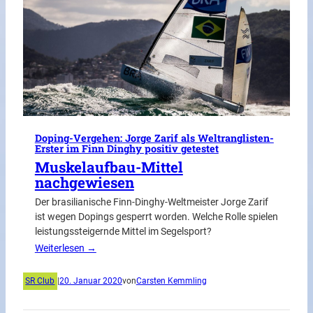
Doping-Vergehen: Jorge Zarif als Weltranglisten-
Erster im Finn Dinghy positiv getestet
Muskelaufbau-Mittel
nachgewiesen
Der brasilianische Finn-Dinghy-Weltmeister Jorge Zarif
ist wegen Dopings gesperrt worden. Welche Rolle spielen
leistungssteigernde Mittel im Segelsport?
Weiterlesen →
SR Club
|
20. Januar 2020
von
Carsten Kemmling