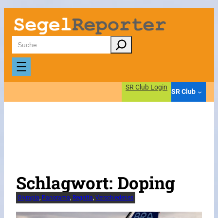
Zum
Inhalt
springen
Suchen
SR Club Login
SR Club
Schlagwort:
Doping
Olympia
, 
Panorama
, 
Regatta
, 
Verschiedenes