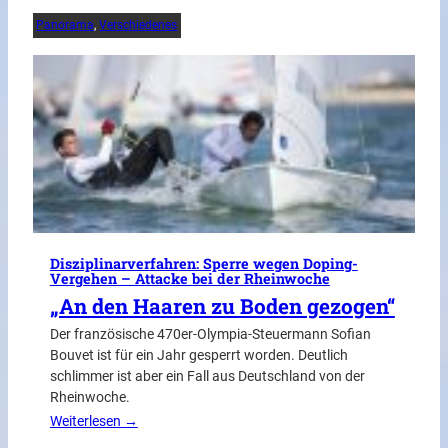
Panorama
, 
Verschiedenes
Disziplinarverfahren: Sperre wegen Doping-
Vergehen – Attacke bei der Rheinwoche
„An den Haaren zu Boden gezogen“
Der französische 470er-Olympia-Steuermann Sofian
Bouvet ist für ein Jahr gesperrt worden. Deutlich
schlimmer ist aber ein Fall aus Deutschland von der
Rheinwoche.
Weiterlesen →