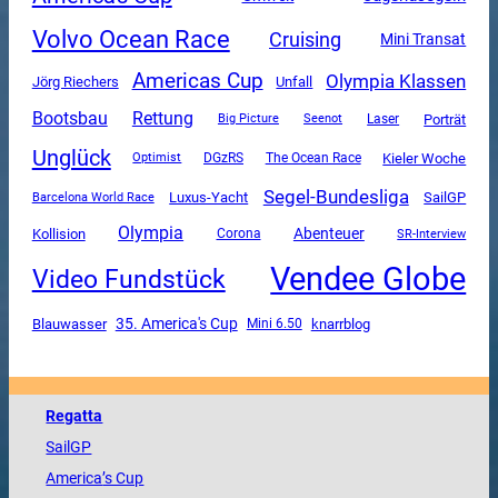
Volvo Ocean Race
Cruising
Mini Transat
Americas Cup
Olympia Klassen
Unfall
Jörg Riechers
Rettung
Bootsbau
Porträt
Big Picture
Seenot
Laser
Unglück
DGzRS
The Ocean Race
Kieler Woche
Optimist
Segel-Bundesliga
Luxus-Yacht
SailGP
Barcelona World Race
Olympia
Abenteuer
Kollision
Corona
SR-Interview
Vendee Globe
Video Fundstück
35. America's Cup
Blauwasser
Mini 6.50
knarrblog
Regatta
SailGP
America
’s Cup