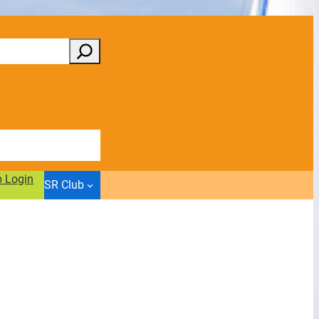
b Login
SR Club