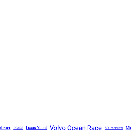
Volvo Ocean Race
Mi
nteuer
Luxus-Yacht
DGzRS
SR-Interview