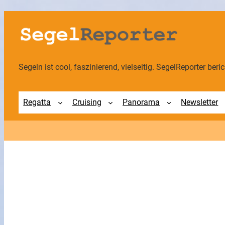
Zum
Inhalt
springen
Segeln ist cool, faszinierend, vielseitig. SegelReporter berich
Regatta
Cruising
Panorama
Newsletter