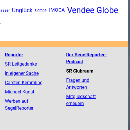
Vendee Globe
Unglück
IMOCA
asser
Corona
t
Reporter
Der SegelReporter-
Podcast
SR Leitgedanke
SR Clubraum
In eigener Sache
Fragen und
Carsten Kemmling
Antworten
Michael Kunst
Mitgliedschaft
Werben auf
erneuern
SegelReporter