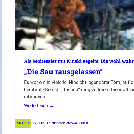
Als Moitessier mit Kinski segelte: Die wohl wah
„Die Sau rausgelassen“
Es war ein in vielerlei Hinsicht legendärer Törn, auf 
berühmte Ketsch „Joshua“ ging verloren. Die inoffizi
ruhmreich.
Weiterlesen →
SR Club
|
12. Januar 2022
von
Michael Kunst