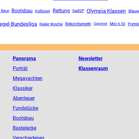
Olympia Klassen
Rettung
Bootsbau
SailGP
 Race
Kollision
Blauw
egel-Bundesliga
Rekordsegeln
Kieler Woche
Mini 6.50
Porträ
Optimist
Panorama
Newsletter
Porträt
Klassenraum
Megayachten
Klassiker
Abenteuer
Fundstücke
Bootsbau
Bastelecke
Verschiedenes