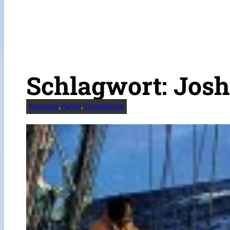
Schlagwort:
Jos
Panorama
, 
Porträt
, 
Verschiedenes