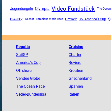
Video Fundstück
Olympia
Jugendsegeln
The Ocean
S
Umwelt
35. America's Cup
knarrblog
Seenot
Barcelona World Race
Regatta
Cruising
SailGP
Charter
America
’s Cup
Reviere
Offshore
Kroatien
Vendée
Globe
Griechenland
The
Ocean
Race
Spanien
Segel-Bundesliga
Italien