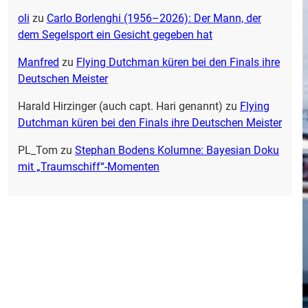
oli
zu
Carlo Borlenghi (1956–2026): Der Mann, der
dem Segelsport ein Gesicht gegeben hat
Manfred
zu
Flying Dutchman küren bei den Finals ihre
Deutschen Meister
Harald Hirzinger (auch capt. Hari genannt)
zu
Flying
Dutchman küren bei den Finals ihre Deutschen Meister
PL_Tom
zu
Stephan Bodens Kolumne: Bayesian Doku
mit „Traumschiff“-Momenten