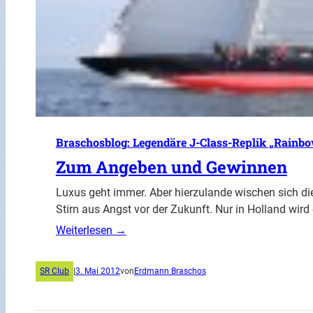
Braschosblog: Legendäre J-Class-Replik „Rainbo
Zum Angeben und Gewinnen
Luxus geht immer. Aber hierzulande wischen sich d
Stirn aus Angst vor der Zukunft. Nur in Holland wir
Weiterlesen →
SR Club
|
3. Mai 2012
von
Erdmann Braschos