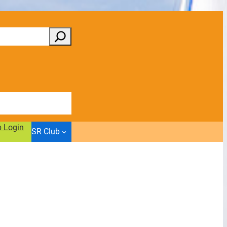
b Login
SR Club