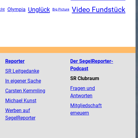
Video Fundstück
Unglück
Olympia
cht
Big Picture
Reporter
Der SegelReporter-
Podcast
SR Leitgedanke
SR Clubraum
In eigener Sache
Fragen und
Carsten Kemmling
Antworten
Michael Kunst
Mitgliedschaft
Werben auf
erneuern
SegelReporter