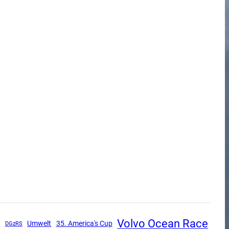
Volvo Ocean Race
Umwelt
35. America's Cup
w
DGzRS