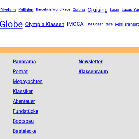
Cruising
Luxus-Ya
 Riechers
Kollision
Corona
Barcelona World Race
Laser
Globe
Olympia Klassen
IMOCA
Mini Transat
The Ocean Race
Panorama
Newsletter
Porträt
Klassenraum
Megayachten
Klassiker
Abenteuer
Fundstücke
Bootsbau
Bastelecke