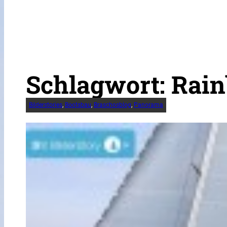
Schlagwort:
Rai
Bilderstories
, 
Bootsbau
, 
Braschosblog
, 
Panorama