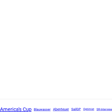
America's Cup
Abenteuer
SailGP
Blauwasser
SR-Intervie
Optimist