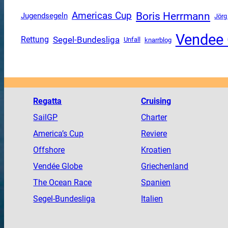
Boris Herrmann
Americas Cup
Jugendsegeln
Jörg
Vendee 
Segel-Bundesliga
Rettung
Unfall
knarrblog
Regatta
Cruising
SailGP
Charter
America
’s Cup
Reviere
Offshore
Kroatien
Vendée
Globe
Griechenland
The
Ocean
Race
Spanien
Segel-Bundesliga
Italien