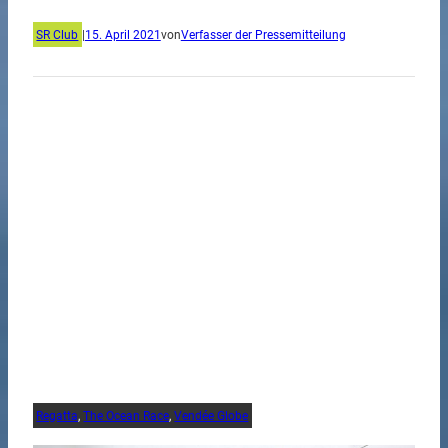
SR Club
|
15. April 2021
von
Verfasser der Pressemitteilung
Regatta
, 
The Ocean Race
, 
Vendée Globe