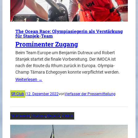
The Ocean Race: Olympiasiegerin als Verstärkung
für Stanjek-Team
Prominenter Zugang
Beim Team Europe um Benjamin Dutreux und Robert
Stanjek startet die finale Vorbereitung. Der IMOCA ist
nach der Route du Rhum zurück in Europa. Olympia-
Champ Támara Echegoyen konnte verpflichtet werden.
Weiterlesen →
SR Club
|
12. Dezember 2022
von
Verfasser der Pressemitteilung
Multimedia
, 
Offshore
, 
Regatta
, 
Videos