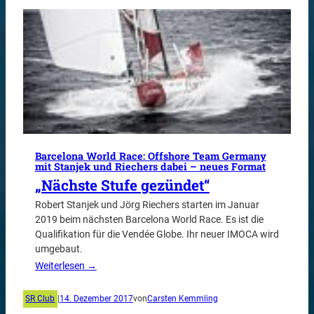
Barcelona World Race: Offshore Team Germany
mit Stanjek und Riechers dabei – neues Format
„Nächste Stufe gezündet“
Robert Stanjek und Jörg Riechers starten im Januar
2019 beim nächsten Barcelona World Race. Es ist die
Qualifikation für die Vendée Globe. Ihr neuer IMOCA wird
umgebaut.
Weiterlesen →
SR Club
|
14. Dezember 2017
von
Carsten Kemmling