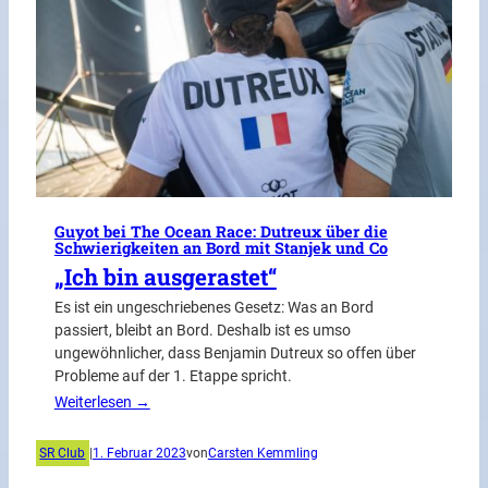
Guyot bei The Ocean Race: Dutreux über die
Schwierigkeiten an Bord mit Stanjek und Co
„Ich bin ausgerastet“
Es ist ein ungeschriebenes Gesetz: Was an Bord
passiert, bleibt an Bord. Deshalb ist es umso
ungewöhnlicher, dass Benjamin Dutreux so offen über
Probleme auf der 1. Etappe spricht.
Weiterlesen →
SR Club
|
1. Februar 2023
von
Carsten Kemmling