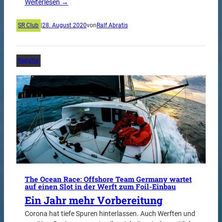
Weiterlesen →
SR Club
|
28. August 2020
von
Ralf Abratis
Regatta
The Ocean Race: Offshore Team Germany wartet
auf einen Slot in der Werft zum Foil-Einbau
Ein Jahr mehr Vorbereitung
Corona hat tiefe Spuren hinterlassen. Auch Werften und