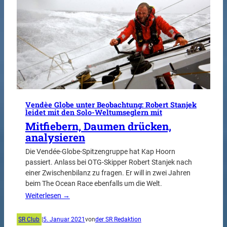
Vendèe Globe unter Beobachtung: Robert Stanjek
leidet mit den Solo-Weltumseglern mit
Mitfiebern, Daumen drücken,
analysieren
Die Vendée-Globe-Spitzengruppe hat Kap Hoorn
passiert. Anlass bei OTG-Skipper Robert Stanjek nach
einer Zwischenbilanz zu fragen. Er will in zwei Jahren
beim The Ocean Race ebenfalls um die Welt.
Weiterlesen →
SR Club
|
5. Januar 2021
von
der SR Redaktion