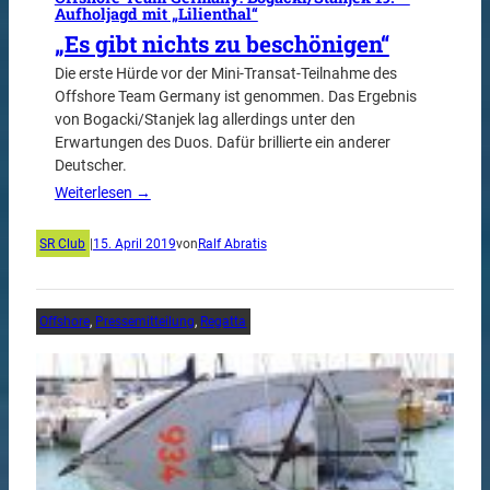
Aufholjagd mit „Lilienthal“
„Es gibt nichts zu beschönigen“
Die erste Hürde vor der Mini-Transat-Teilnahme des
Offshore Team Germany ist genommen. Das Ergebnis
von Bogacki/Stanjek lag allerdings unter den
Erwartungen des Duos. Dafür brillierte ein anderer
Deutscher.
Weiterlesen →
SR Club
|
15. April 2019
von
Ralf Abratis
Offshore
, 
Pressemitteilung
, 
Regatta