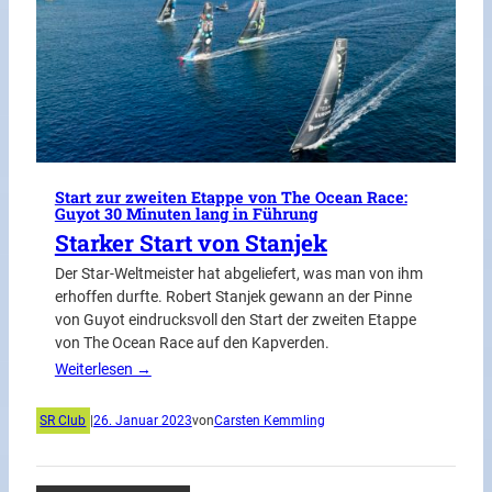
Start zur zweiten Etappe von The Ocean Race:
Guyot 30 Minuten lang in Führung
Starker Start von Stanjek
Der Star-Weltmeister hat abgeliefert, was man von ihm
erhoffen durfte. Robert Stanjek gewann an der Pinne
von Guyot eindrucksvoll den Start der zweiten Etappe
von The Ocean Race auf den Kapverden.
Weiterlesen →
SR Club
|
26. Januar 2023
von
Carsten Kemmling