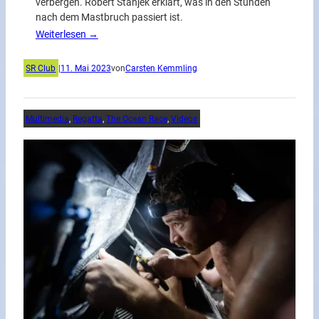
verbergen. Robert Stanjek erklärt, was in den Stunden
nach dem Mastbruch passiert ist.
Weiterlesen →
SR Club
|
11. Mai 2023
von
Carsten Kemmling
Multimedia
, 
Regatta
, 
The Ocean Race
, 
Videos