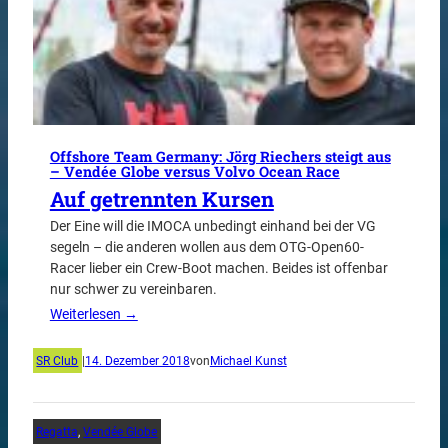
Offshore Team Germany: Jörg Riechers steigt aus
– Vendée Globe versus Volvo Ocean Race
Auf getrennten Kursen
Der Eine will die IMOCA unbedingt einhand bei der VG
segeln – die anderen wollen aus dem OTG-Open60-
Racer lieber ein Crew-Boot machen. Beides ist offenbar
nur schwer zu vereinbaren.
Weiterlesen →
SR Club
|
14. Dezember 2018
von
Michael Kunst
Regatta
, 
Vendée Globe