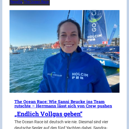
Regatta
, 
The Ocean Race
The Ocean Race: Wie Sanni Beucke ins Team
rutschte – Herrmann lässt sich von Crew pushen
„Endlich Vollgas geben“
The Ocean Race ist deutsch wie nie. Diesmal sind vier
deutsche Segler auf den fünf Yachten dabei. Sandra-