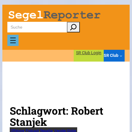
Zum
Inhalt
springen
Suchen
SR Club Login
SR Club
Schlagwort:
Robert
Stanjek
Offshore
, 
Podcast
, 
Regatta
, 
Vendée Globe