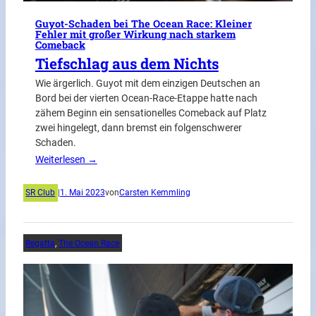
Guyot-Schaden bei The Ocean Race: Kleiner
Fehler mit großer Wirkung nach starkem
Comeback
Tiefschlag aus dem Nichts
Wie ärgerlich. Guyot mit dem einzigen Deutschen an
Bord bei der vierten Ocean-Race-Etappe hatte nach
zähem Beginn ein sensationelles Comeback auf Platz
zwei hingelegt, dann bremst ein folgenschwerer
Schaden.
Weiterlesen →
SR Club
|
1. Mai 2023
von
Carsten Kemmling
Regatta
, 
The Ocean Race