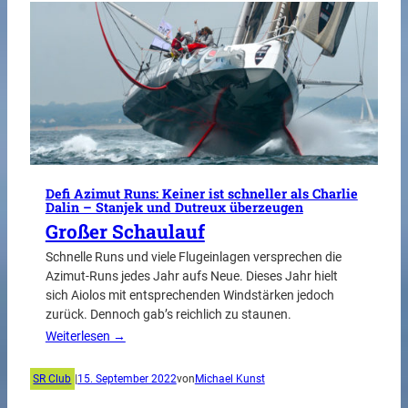
Defi Azimut Runs: Keiner ist schneller als Charlie
Dalin – Stanjek und Dutreux überzeugen
Großer Schaulauf
Schnelle Runs und viele Flugeinlagen versprechen die
Azimut-Runs jedes Jahr aufs Neue. Dieses Jahr hielt
sich Aiolos mit entsprechenden Windstärken jedoch
zurück. Dennoch gab’s reichlich zu staunen.
Weiterlesen →
SR Club
|
15. September 2022
von
Michael Kunst