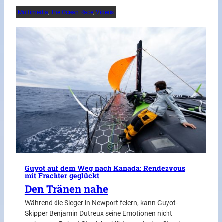
Multimedia
, 
The Ocean Race
, 
Videos
Guyot auf dem Weg nach Kanada: Rendezvous
mit Frachter geglückt
Den Tränen nahe
Während die Sieger in Newport feiern, kann Guyot-
Skipper Benjamin Dutreux seine Emotionen nicht