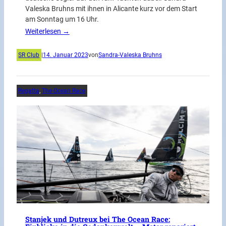
Valeska Bruhns mit ihnen in Alicante kurz vor dem Start
am Sonntag um 16 Uhr.
Weiterlesen →
SR Club
|
14. Januar 2023
von
Sandra-Valeska Bruhns
Regatta
, 
The Ocean Race
Stanjek und Dutreux bei The Ocean Race: