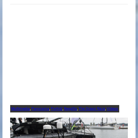
Multimedia
, 
Panorama
, 
Porträt
, 
Regatta
, 
The Ocean Race
, 
Videos