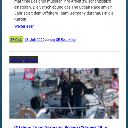
maritime Designer mussten ihre Arbeit zwischenzeitlich
einstellen. Die Verschiebung des The Ocean Race um ein
Jahr spielt dem Offshore Team Germany durchaus in die
Karten.
Weiterlesen →
SR Club
|
18. Juli 2020
von
der SR Redaktion
Offshore
, 
Regatta
Offshore Team Germany: Bogacki/Stanjek 19. –