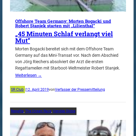
Offshore Team Germany: Morten Bogacki und
Robert Stanjek starten mit „Lilienthal“
„45 Minuten Schlaf verlangt viel
Mut“
Morten Bogacki bereitet sich mit dem Offshore Team
Germany auf das Mini-Transat vor. Nach dem Abschied
von Jörg Riechers absolviert der Arzt die ersten
Regattameilen mit Starboot-Weltmeister Robert Stanjek.
Weiterlesen →
SR Club
|
12. April 2019
von
Verfasser der Pressemitteilung
Regatta
, 
The Ocean Race
, 
Vendée Globe