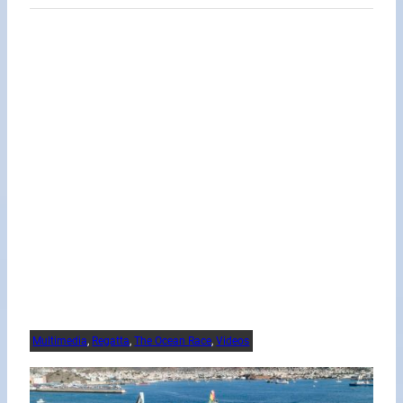
Multimedia
, 
Regatta
, 
The Ocean Race
, 
Videos