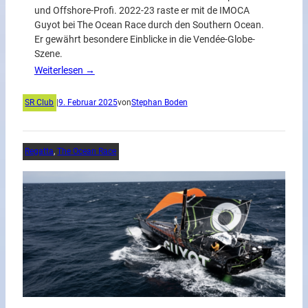
und Offshore-Profi. 2022-23 raste er mit de IMOCA
Guyot bei The Ocean Race durch den Southern Ocean.
Er gewährt besondere Einblicke in die Vendée-Globe-
Szene.
Weiterlesen →
SR Club
|
9. Februar 2025
von
Stephan Boden
Regatta
, 
The Ocean Race