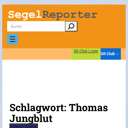
Zum
Inhalt
springen
Suchen
SR Club Login
SR Club
Schlagwort:
Thomas
Jungblut
Offshore
, 
Regatta