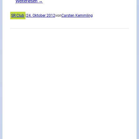
Weiterlesen →
SR Club
|
24. Oktober 2012
von
Carsten Kemmling