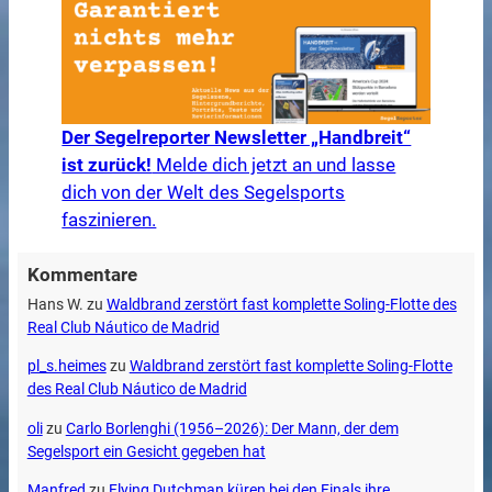
Der Segelreporter Newsletter „Handbreit“
ist zurück!
Melde dich jetzt an und lasse
dich von der Welt des Segelsports
faszinieren.
Kommentare
Hans W.
zu
Waldbrand zerstört fast komplette Soling-Flotte des
Real Club Náutico de Madrid
pl_s.heimes
zu
Waldbrand zerstört fast komplette Soling-Flotte
des Real Club Náutico de Madrid
oli
zu
Carlo Borlenghi (1956–2026): Der Mann, der dem
Segelsport ein Gesicht gegeben hat
Manfred
zu
Flying Dutchman küren bei den Finals ihre