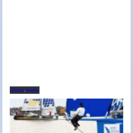
Offshore
, 
Regatta