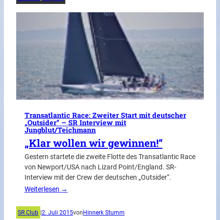
Transatlantic Race: Zweiter Start mit deutscher
„Outsider“ – SR Interview mit
Jungblut/Teichmann
„Klar wollen wir gewinnen!“
Gestern startete die zweite Flotte des Transatlantic Race
von Newport/USA nach Lizard Point/England. SR-
Interview mit der Crew der deutschen „Outsider“.
Weiterlesen →
SR Club
|
2. Juli 2015
von
Hinnerk Stumm