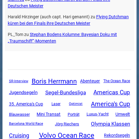
Deutschen Meister
Harald Hirzinger (auch capt. Hari genannt)
zu
Flying Dutchman
küren bei den Finals ihre Deutschen Meister
PL_Tom
zu
Stephan Bodens Kolumne: Bayesian Doku mit
„Traumschiff“-Momenten
Boris Herrmann
Abenteuer
SR-Interview
The Ocean Race
Americas Cup
Segel-Bundesliga
Jugendsegeln
America's Cup
35. America's Cup
Laser
Optimist
Mini Transat
Luxus-Yacht
Umwelt
Blauwasser
Porträt
Olympia Klassen
Jörg Riechers
Barcelona World Race
Volvo Ocean Race
Cruising
Rekordsegeln