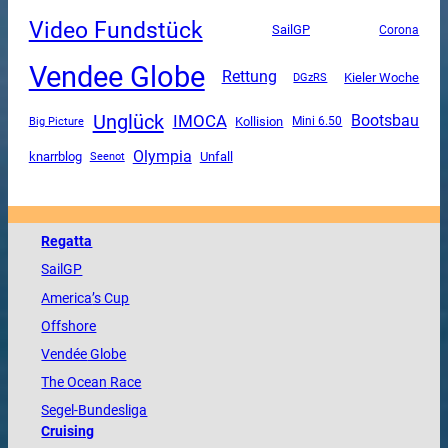
Video Fundstück
SailGP
Corona
Vendee Globe
Rettung
DGzRS
Kieler Woche
Unglück
IMOCA
Bootsbau
Kollision
Mini 6.50
Big Picture
Olympia
Unfall
knarrblog
Seenot
Regatta
SailGP
America
’s Cup
Offshore
Vendée
Globe
The
Ocean
Race
Segel-Bundesliga
Cruising