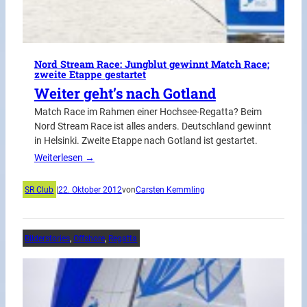
Nord Stream Race: Jungblut gewinnt Match Race;
zweite Etappe gestartet
Weiter geht’s nach Gotland
Match Race im Rahmen einer Hochsee-Regatta? Beim
Nord Stream Race ist alles anders. Deutschland gewinnt
in Helsinki. Zweite Etappe nach Gotland ist gestartet.
Weiterlesen →
SR Club
|
22. Oktober 2012
von
Carsten Kemmling
Bilderstories
, 
Offshore
, 
Regatta