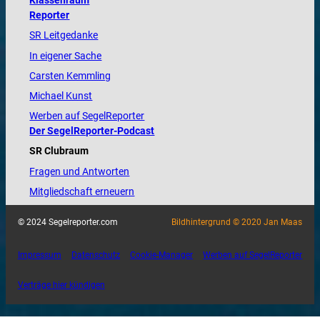
Klassenraum
Reporter
SR Leitgedanke
In eigener Sache
Carsten Kemmling
Michael Kunst
Werben auf SegelReporter
Der SegelReporter-Podcast
SR Clubraum
Fragen und Antworten
Mitgliedschaft erneuern
© 2024 Segelreporter.com
Bildhintergrund © 2020 Jan Maas
Impressum
Datenschutz
Cookie-Manager
Werben auf SegelReporter
Verträge hier kündigen