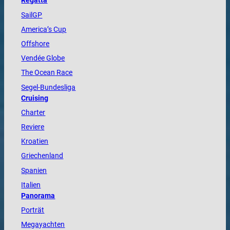
Regatta
SailGP
America
’s Cup
Offshore
Vendée
Globe
The
Ocean
Race
Segel-Bundesliga
Cruising
Charter
Reviere
Kroatien
Griechenland
Spanien
Italien
Panorama
Porträt
Megayachten