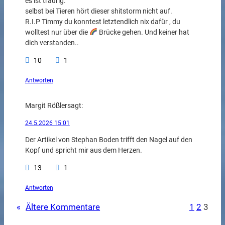
es ist traurig.
selbst bei Tieren hört dieser shitstorm nicht auf.
R.I.P Timmy du konntest letztendlich nix dafür , du
wolltest nur über die
Brücke gehen. Und keiner hat
dich verstanden..
10
1
Antworten
Margit Rößler
sagt:
24.5.2026 15:01
Der Artikel von Stephan Boden trifft den Nagel auf den
Kopf und spricht mir aus dem Herzen.
13
1
Antworten
«
Ältere Kommentare
1
2
3