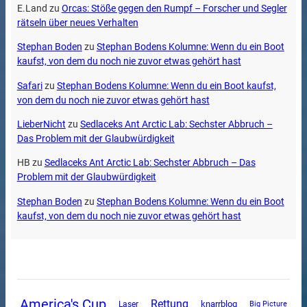
E.Land
zu
Orcas: Stöße gegen den Rumpf – Forscher und Segler
rätseln über neues Verhalten
Stephan Boden
zu
Stephan Bodens Kolumne: Wenn du ein Boot
kaufst, von dem du noch nie zuvor etwas gehört hast
Safari
zu
Stephan Bodens Kolumne: Wenn du ein Boot kaufst,
von dem du noch nie zuvor etwas gehört hast
LieberNicht
zu
Sedlaceks Ant Arctic Lab: Sechster Abbruch –
Das Problem mit der Glaubwürdigkeit
HB
zu
Sedlaceks Ant Arctic Lab: Sechster Abbruch – Das
Problem mit der Glaubwürdigkeit
Stephan Boden
zu
Stephan Bodens Kolumne: Wenn du ein Boot
kaufst, von dem du noch nie zuvor etwas gehört hast
America's Cup
Rettung
knarrblog
Laser
Big Picture