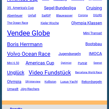
Segel-Bundesliga
Cruising
35. America's Cup
Abenteuer
Unfall
SailGP
Blauwasser
Corona
DGzRS
Olympia Klassen
The Ocean Race
Kieler Woche
Vendee Globe
Mini Transat
Boris Herrmann
Bootsbau
Volvo Ocean Race
IMOCA
Jugendsegeln
Americas Cup
Mini 6.50
Porträt
Optimist
Seenot
Video Fundstück
Unglück
Barcelona World Race
Olympia
Luxus-Yacht
Rekordsegeln
SR-Interview
Kollision
Umwelt
Jörg Riechers