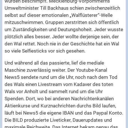
wurden beschimpft. Mecklenburg-Vorpommerns
Umweltminister Till Backhaus schien zwischenzeitlich
selbst auf dieser emotionalen „Walflüsterer“-Welle
mitzuschwimmen. Gruppen zerstritten sich öffentlich
um Zuständigkeiten und Deutungshoheit. Jeder wusste
plötzlich alles besser. Jeder wollte derjenige sein, der
den Wal rettet. Noch nie in der Geschichte hat ein Wal
so viele Selfiesticks vor sich gesehen.
Und während all das passierte, lief die mediale
Maschine zuverlässig weiter. Der Youtube-Kanal
News5 sendete rund um die Uhr, noch nach dem Tod
des Wals einen Livestream vom Kadaver des toten
Wals vor Anholt und sammelt rund um die Uhr
Spenden. Dort, wo bei anderen Nachrichtenkanälen
Aktienkurse und Kurznachrichten durchs Bild laufen,
läuft bei News5 die eigene IBAN und das Paypal Konto.
Die BILD produzierte Liveticker, Dauerupdates und
maximale Reichweite. Das Internet bekam genau das,