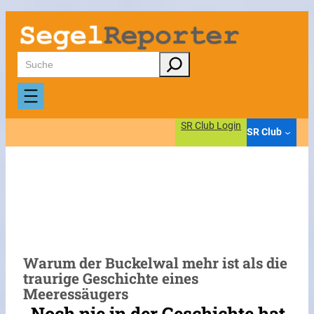
Zum
Inhalt
springen
Suchen
SR Club Login
SR Club
Warum der Buckelwal mehr ist als die
traurige Geschichte eines
Meeressäugers
„Noch nie in der Geschichte hat