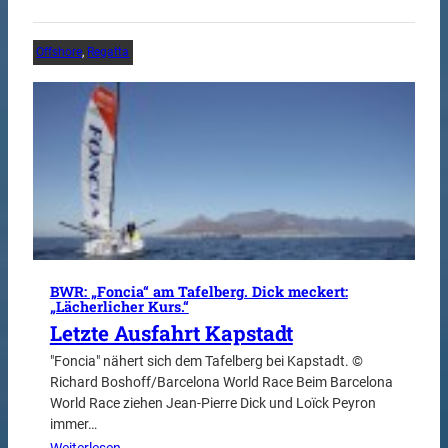
Offshore
, 
Regatta
BWR: „Foncia“ am Tafelberg. Dick meckert:
„Lächerlicher Kurs.“
Letzte Ausfahrt Kapstadt
"Foncia" nähert sich dem Tafelberg bei Kapstadt. ©
Richard Boshoff/Barcelona World Race Beim Barcelona
World Race ziehen Jean-Pierre Dick und Loïck Peyron
immer…