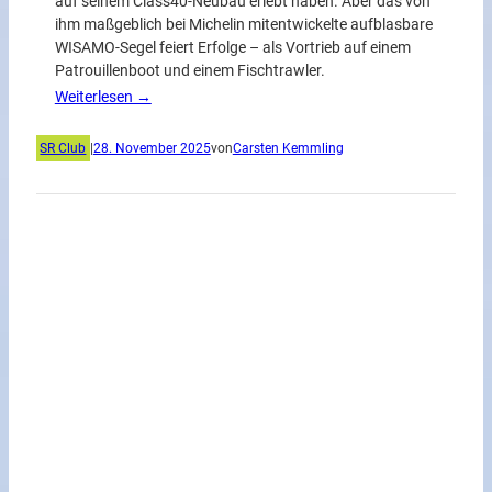
auf seinem Class40-Neubau erlebt haben. Aber das von
ihm maßgeblich bei Michelin mitentwickelte aufblasbare
WISAMO-Segel feiert Erfolge – als Vortrieb auf einem
Patrouillenboot und einem Fischtrawler.
Weiterlesen →
SR Club
|
28. November 2025
von
Carsten Kemmling