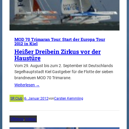
MOD 70 Trimaran Tour: Start der Europa Tour
2012 in Kiel
Heißer Dreibein Zirkus vor der
Haustüre
Vom 29. August bis zum 2. September ist Deutschlands
Segelhauptstadt Kiel Gastgeber für die Flotte der sieben
brandneuen MOD 70 Trimarane.
Weiterlesen →
SR Club
|
6. Januar 2012
von
Carsten Kemmling
Offshore
, 
Videos