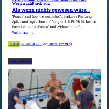
Westen zahlt sich aus.
Als wenn nichts gewesen wäre…
"Foncia" rast über die westliche Außenkurve Richtung
Spitze und liegt schon auf Rang drei. © FNOB Die beiden
Favoritenteams „Foncia“ und „Virbac Paprec“…
Weiterlesen →
SR Club
|
20. Januar 2011
von
Carsten Kemmling
Offshore
, 
Regatta