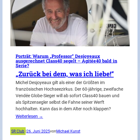
Porträt: Warum „Professor“ Desjoyeaux
ausgerechnet Class40 segelt – Agitée40 bald in
Serie?
„Zurück bei dem, was ich liebe!“
Michel Desjoyeaux gilt als einer der Größten im
französischen Hochseezirkus. Der 60-jährige, zweifache
Vendée Globe-Sieger will ab sofort Class40 bauen und
als Spitzensegler selbst die Fahne seiner Werft
hochhalten. Kann das in dem Alter noch klappen?
Weiterlesen →
SR Club
|
26. Juni 2025
von
Michael Kunst