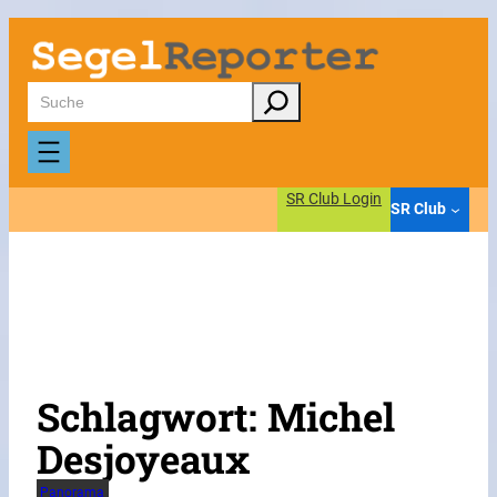
Zum
Inhalt
springen
Suchen
SR Club Login
SR Club
Schlagwort:
Michel
Desjoyeaux
Panorama