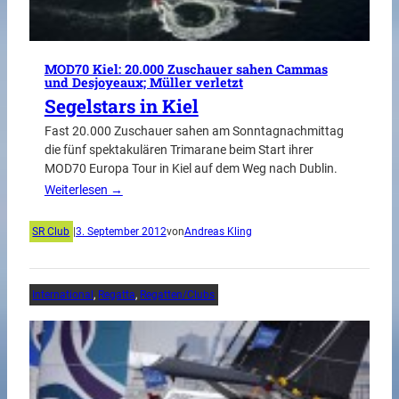
MOD70 Kiel: 20.000 Zuschauer sahen Cammas
und Desjoyeaux; Müller verletzt
Segelstars in Kiel
Fast 20.000 Zuschauer sahen am Sonntagnachmittag
die fünf spektakulären Trimarane beim Start ihrer
MOD70 Europa Tour in Kiel auf dem Weg nach Dublin.
Weiterlesen →
SR Club
|
3. September 2012
von
Andreas Kling
International
, 
Regatta
, 
Regatten/Clubs