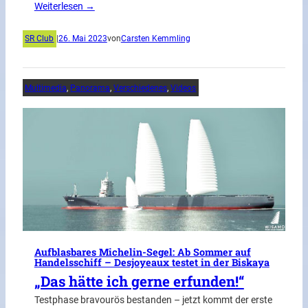
Weiterlesen →
SR Club
|
26. Mai 2023
von
Carsten Kemmling
Multimedia
, 
Panorama
, 
Verschiedenes
, 
Videos
Aufblasbares Michelin-Segel: Ab Sommer auf
Handelsschiff – Desjoyeaux testet in der Biskaya
„Das hätte ich gerne erfunden!“
Testphase bravourös bestanden – jetzt kommt der erste