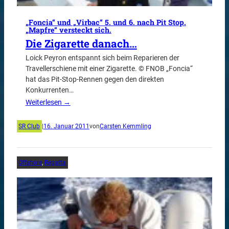
„Foncia“ und „Virbac“ 5. und 6. nach Pit Stop.
„Mapfre“ versteckt sich.
Die Zigarette danach…
Loick Peyron entspannt sich beim Reparieren der
Travellerschiene mit einer Zigarette. © FNOB „Foncia“
hat das Pit-Stop-Rennen gegen den direkten
Konkurrenten…
Weiterlesen →
SR Club
|
16. Januar 2011
von
Carsten Kemmling
Offshore
, 
Regatta