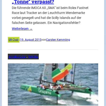
„Tonne“ verpasst?
Die führende IMOCA 60 „SMA“ ist beim Rolex Fastnet
Race laut Tracker an der Leuchtturm Wendemarke
vorbei gesegelt und hat die Scilly Islands auf der
falschen Seite gelassen. Ein Navigationsfehler?
Weiterlesen →
SR Club
|
19. August 2015
von
Carsten Kemmling
America’s Cup
, 
Regatta