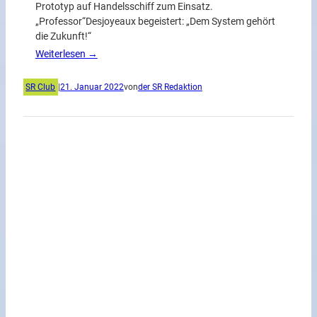
Prototyp auf Handelsschiff zum Einsatz.
„Professor“Desjoyeaux begeistert: „Dem System gehört
die Zukunft!“
Weiterlesen →
SR Club
|
21. Januar 2022
von
der SR Redaktion