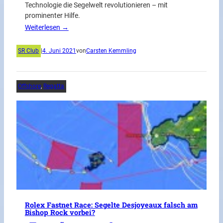
Technologie die Segelwelt revolutionieren – mit
prominenter Hilfe.
Weiterlesen →
SR Club
|
4. Juni 2021
von
Carsten Kemmling
Offshore
, 
Regatta
Rolex Fastnet Race: Segelte Desjoyeaux falsch am
Bishop Rock vorbei?