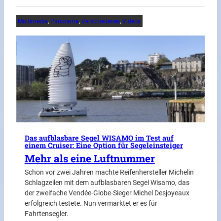
Multimedia
, 
Panorama
, 
Verschiedenes
, 
Videos
Das aufblasbare Segel WISAMO im Test auf
einem Cruiser: Eine Option für Segeleinsteiger
Mehr als eine Luftnummer
Schon vor zwei Jahren machte Reifenhersteller Michelin
Schlagzeilen mit dem aufblasbaren Segel Wisamo, das
der zweifache Vendée-Globe-Sieger Michel Desjoyeaux
erfolgreich testete. Nun vermarktet er es für
Fahrtensegler.