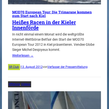
MOD70 European Tour: Die Trimarane kommen
zum Start nach Kiel
Heißes Racen in der Kieler
Innenförde
In nicht einmal einem Monat wird die weltgrößte
Internet-Wettbörse Betfair den Start der MOD70
European Tour 2012 in Kiel präsentieren. Vendee Globe
Sieger Michel Desjoyeux kommt.
Weiterlesen →
SR Club
|
13. August 2012
von
Verfasser der Pressemitteilung
Offshore
, 
Videos