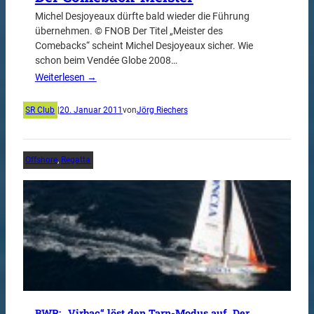
Michel Desjoyeaux dürfte bald wieder die Führung
übernehmen. © FNOB Der Titel „Meister des
Comebacks“ scheint Michel Desjoyeaux sicher. Wie
schon beim Vendée Globe 2008…
Weiterlesen →
SR Club
|
20. Januar 2011
von
Jörg Riechers
Offshore
, 
Regatta
BWR: „Virbac“ löst den Tarn-Modus auf. Der