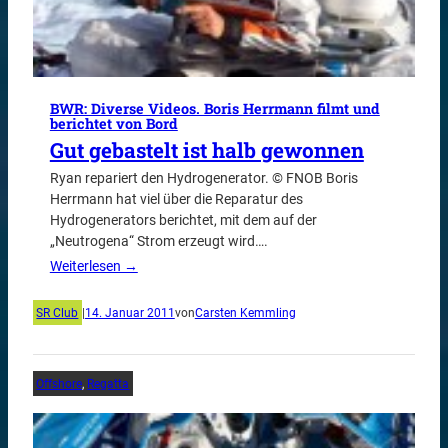
BWR: Diverse Videos. Boris Herrmann filmt und
berichtet von Bord
Gut gebastelt ist halb gewonnen
Ryan repariert den Hydrogenerator. © FNOB Boris
Herrmann hat viel über die Reparatur des
Hydrogenerators berichtet, mit dem auf der
„Neutrogena“ Strom erzeugt wird….
Weiterlesen →
SR Club
|
14. Januar 2011
von
Carsten Kemmling
Offshore
, 
Regatta