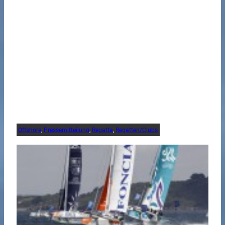
Offshore
, 
Pressemitteilung
, 
Regatta
, 
Regatten/Clubs