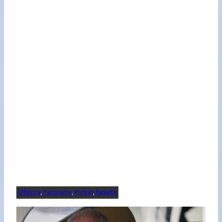
Offshore
, 
Panorama
, 
Porträt
, 
Regatta