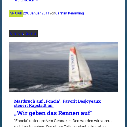
Weiterlesen →
SR Club
|
29. Januar 2011
von
Carsten Kemmling
Offshore
, 
Regatta
Mastbruch auf „Foncia“. Favorit Desjoyeaux
steuert Kapstadt an.
„Wir geben das Rennen auf“
"Foncia" unter großem Gennaker. Den werden wir vorerst
nicht mehr sehen. Der obere Teil des Mastes im roten