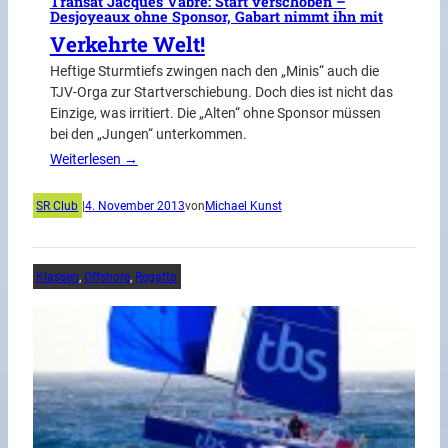
Transat Jacques Vabre: Start verschoben –
Desjoyeaux ohne Sponsor, Gabart nimmt ihn mit
Verkehrte Welt!
Heftige Sturmtiefs zwingen nach den „Minis“ auch die
TJV-Orga zur Startverschiebung. Doch dies ist nicht das
Einzige, was irritiert. Die „Alten“ ohne Sponsor müssen
bei den „Jungen“ unterkommen.
Weiterlesen →
SR Club
|
4. November 2013
von
Michael Kunst
Klassen
, 
Offshore
, 
Regatta