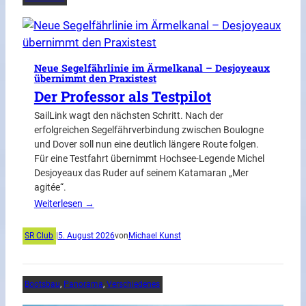
Neue Segelfährlinie im Ärmelkanal – Desjoyeaux
übernimmt den Praxistest
Der Professor als Testpilot
SailLink wagt den nächsten Schritt. Nach der
erfolgreichen Segelfährverbindung zwischen Boulogne
und Dover soll nun eine deutlich längere Route folgen.
Für eine Testfahrt übernimmt Hochsee-Legende Michel
Desjoyeaux das Ruder auf seinem Katamaran „Mer
agitée“.
Weiterlesen →
SR Club
|
5. August 2026
von
Michael Kunst
Bootsbau
, 
Panorama
, 
Verschiedenes