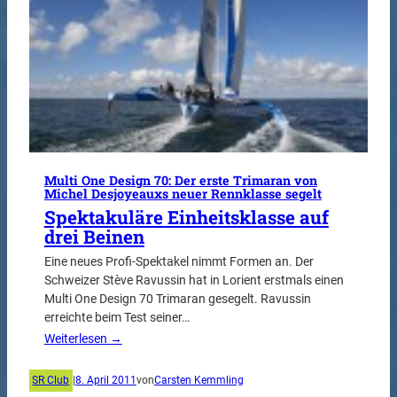
Multi One Design 70: Der erste Trimaran von
Michel Desjoyeauxs neuer Rennklasse segelt
Spektakuläre Einheitsklasse auf
drei Beinen
Eine neues Profi-Spektakel nimmt Formen an. Der
Schweizer Stève Ravussin hat in Lorient erstmals einen
Multi One Design 70 Trimaran gesegelt. Ravussin
erreichte beim Test seiner…
Weiterlesen →
SR Club
|
8. April 2011
von
Carsten Kemmling