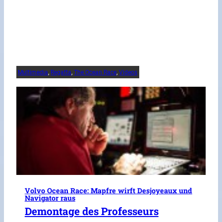
Multimedia
, 
Regatta
, 
The Ocean Race
, 
Videos
Volvo Ocean Race: Mapfre wirft Desjoyeaux und
Navigator raus
Demontage des Professeurs