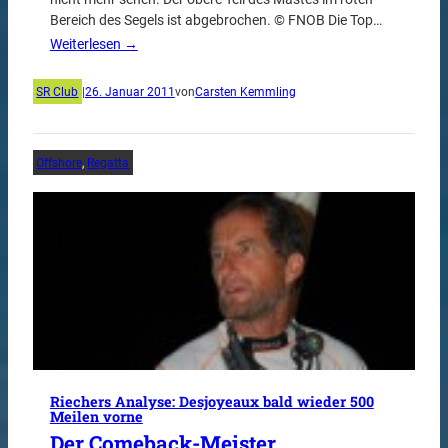
Bereich des Segels ist abgebrochen. © FNOB Die Top…
Weiterlesen →
SR Club
|
26. Januar 2011
von
Carsten Kemmling
Offshore
, 
Regatta
Riechers Analyse: Desjoyeaux bald wieder 500
Meilen vorne
Der Comeback-Meister