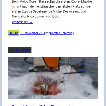
Beim Volvo Ocean Race rollen die ersten Köpfe. Mapfre
nimmt nach dem enttäuschenden letzten Platz auf der
ersten Etappe Segellegende Michel Desjoyeaux und
Navigator Nico Lunven von Bord.
Weiterlesen →
SR Club
|
10. November 2014
von
Carsten Kemmling
Offshore
, 
Regatta