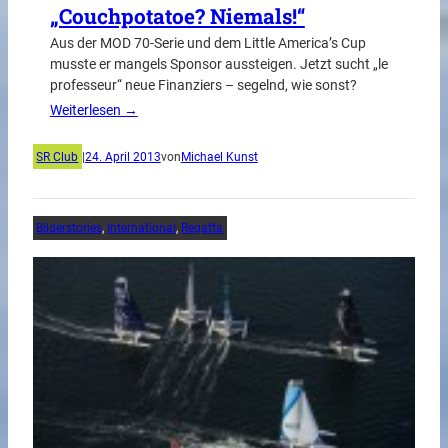
„Couchpotatoe? Niemals!“
Aus der MOD 70-Serie und dem Little America’s Cup
musste er mangels Sponsor aussteigen. Jetzt sucht „le
professeur“ neue Finanziers – segelnd, wie sonst?
Weiterlesen →
SR Club
|
24. April 2013
von
Michael Kunst
Bilderstories
, 
International
, 
Regatta