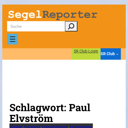
Zum
Inhalt
springen
Suchen
SR Club Login
SR Club
Schlagwort:
Paul
Elvström
Klassen
, 
Panorama
, 
Pressemitteilung
, 
Verschiedenes