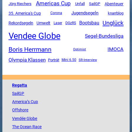
Americas Cup
Unfall
SailGP
Abenteuer
Jörg Riechers
Jugendsegeln
35. America's Cup
Corona
knarrblog
Unglück
Bootsbau
Rekordsegeln
Umwelt
DGzRS
Laser
Vendee Globe
Segel-Bundesliga
Boris Herrmann
IMOCA
Optimist
Olympia Klassen
Porträt
Mini 6.50
SR-Interview
Regatta
SailGP
America
’s Cup
Offshore
Vendée
Globe
The
Ocean
Race