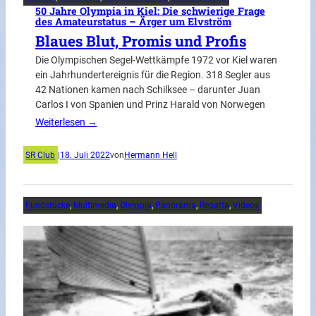
50 Jahre Olympia in Kiel: Die schwierige Frage
des Amateurstatus – Ärger um Elvström
Blaues Blut, Promis und Profis
Die Olympischen Segel-Wettkämpfe 1972 vor Kiel waren
ein Jahrhundertereignis für die Region. 318 Segler aus
42 Nationen kamen nach Schilksee – darunter Juan
Carlos I von Spanien und Prinz Harald von Norwegen
Weiterlesen →
SR Club
|
18. Juli 2022
von
Hermann Hell
Fundstücke
, 
Multimedia
, 
Olympia
, 
Panorama
, 
Regatta
, 
Videos