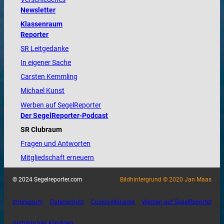
Newsletter
Klassenraum
Reporter
SR Leitgedanke
In eigener Sache
Carsten Kemmling
Michael Kunst
Werben auf SegelReporter
Der SegelReporter-Podcast
SR Clubraum
Fragen und Antworten
Mitgliedschaft erneuern
© 2024 Segelreporter.com
Bildhintergrund © 2020 Jan Maas
Impressum
Datenschutz
Cookie-Manager
Werben auf SegelReporter
Verträge hier kündigen