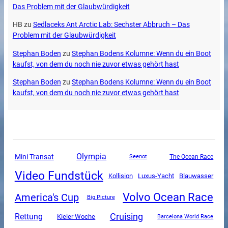
Das Problem mit der Glaubwürdigkeit
HB
zu
Sedlaceks Ant Arctic Lab: Sechster Abbruch – Das
Problem mit der Glaubwürdigkeit
Stephan Boden
zu
Stephan Bodens Kolumne: Wenn du ein Boot
kaufst, von dem du noch nie zuvor etwas gehört hast
Stephan Boden
zu
Stephan Bodens Kolumne: Wenn du ein Boot
kaufst, von dem du noch nie zuvor etwas gehört hast
Olympia
Mini Transat
The Ocean Race
Seenot
Video Fundstück
Luxus-Yacht
Kollision
Blauwasser
Volvo Ocean Race
America's Cup
Big Picture
Cruising
Rettung
Kieler Woche
Barcelona World Race