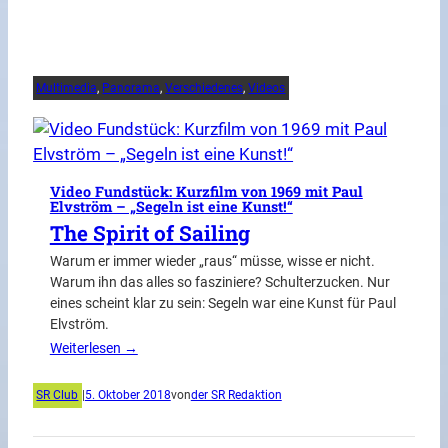
Multimedia
, 
Panorama
, 
Verschiedenes
, 
Videos
Video Fundstück: Kurzfilm von 1969 mit Paul
Elvström – „Segeln ist eine Kunst!“
The Spirit of Sailing
Warum er immer wieder „raus“ müsse, wisse er nicht.
Warum ihn das alles so fasziniere? Schulterzucken. Nur
eines scheint klar zu sein: Segeln war eine Kunst für Paul
Elvström.
Weiterlesen →
SR Club
|
5. Oktober 2018
von
der SR Redaktion