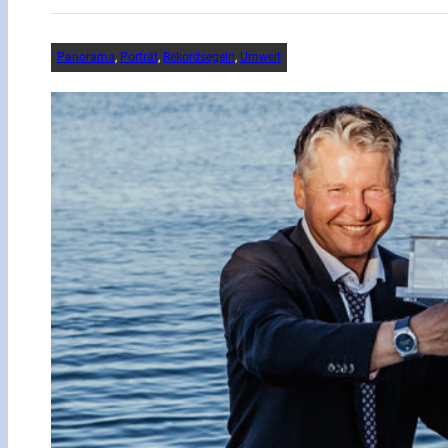
Panorama
, 
Porträt
, 
Rekordsegeln
, 
Umwelt