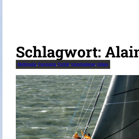
Schlagwort:
Alai
Multimedia
, 
Panorama
, 
Porträt
, 
Verschiedenes
, 
Videos