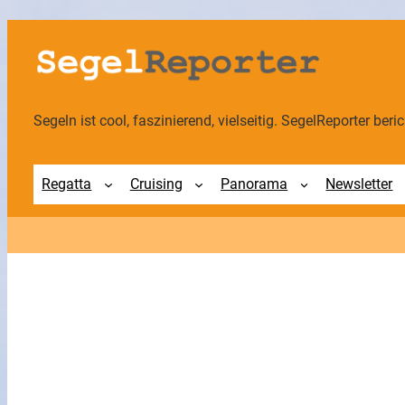
Zum
Inhalt
springen
Segeln ist cool, faszinierend, vielseitig. SegelReporter berich
Regatta
Cruising
Panorama
Newsletter