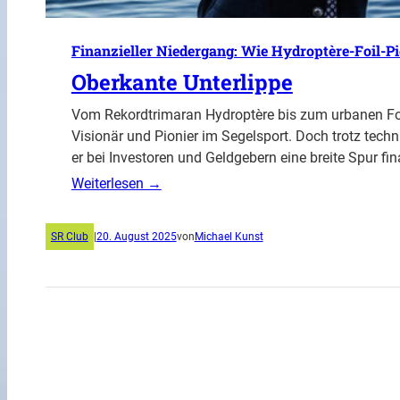
Finanzieller Niedergang: Wie Hydroptère-Foil-Pio
Oberkante Unterlippe
Vom Rekordtrimaran Hydroptère bis zum urbanen Foi
Visionär und Pionier im Segelsport. Doch trotz techn
er bei Investoren und Geldgebern eine breite Spur fina
Weiterlesen →
SR Club
|
20. August 2025
von
Michael Kunst