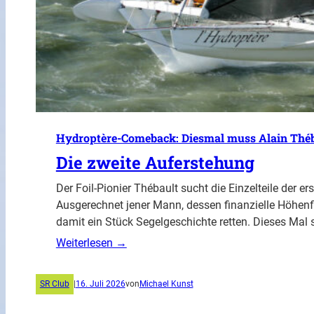
Hydroptère-Comeback: Diesmal muss Alain Théba
Die zweite Auferstehung
Der Foil-Pionier Thébault sucht die Einzelteile der 
Ausgerechnet jener Mann, dessen finanzielle Höhen
damit ein Stück Segelgeschichte retten. Dieses Mal 
Weiterlesen →
SR Club
|
16. Juli 2026
von
Michael Kunst