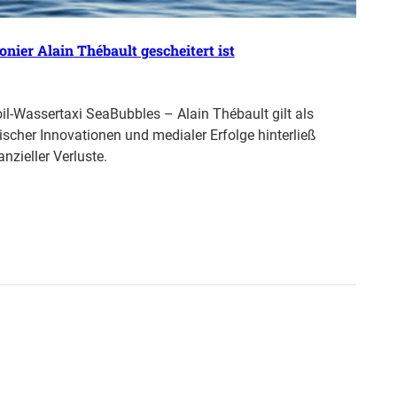
nier Alain Thébault gescheitert ist
l-Wassertaxi SeaBubbles – Alain Thébault gilt als
ischer Innovationen und medialer Erfolge hinterließ
nzieller Verluste.