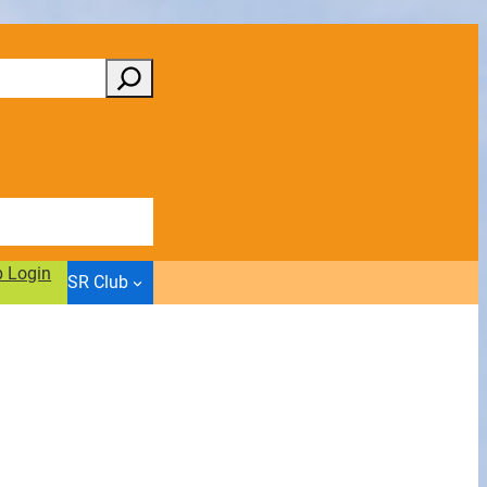
b Login
SR Club