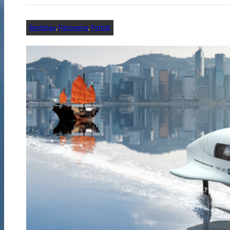
Bootsbau
, 
Panorama
, 
Porträt