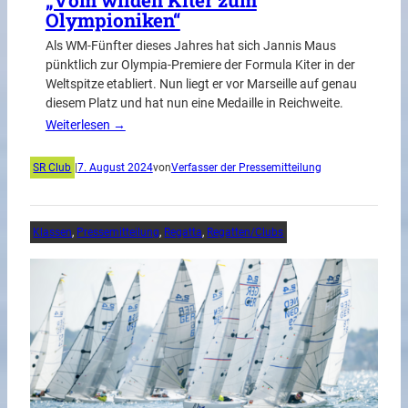
Olympioniken“
Als WM-Fünfter dieses Jahres hat sich Jannis Maus
pünktlich zur Olympia-Premiere der Formula Kiter in der
Weltspitze etabliert. Nun liegt er vor Marseille auf genau
diesem Platz und hat nun eine Medaille in Reichweite.
Weiterlesen →
SR Club
|
7. August 2024
von
Verfasser der Pressemitteilung
Klassen
, 
Pressemitteilung
, 
Regatta
, 
Regatten/Clubs