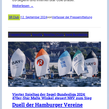
US-Seglerin und Internet-Star Cole Brauer.
Weiterlesen →
SR Club
|
12. September 2024
von
Verfasser der Pressemitteilung
Pressemitteilung
, 
Regatta
, 
Regatten/Clubs
, 
Segel-Bundesliga
Vierter Spieltag der Segel-Bundesliga 2024:
470er-Star Malte Winkel steuert NRV zum Sieg
Duell der Hamburger Vereine