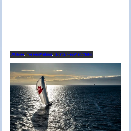
Offshore
, 
Pressemitteilung
, 
Regatta
, 
Regatten/Clubs