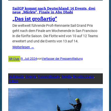
SailGP kommt nach Deutschland: 14 Events, drei
neue „Märkte“, Finale in Abu Dhabi
„Das ist großartig“
Die weltweit führende Profi-Rennserie Sail Grand Prix
geht nach dem Finale am Wochenende in San Francisco
in die fünfte Saison. Die Flotte wird von 10 auf 12 Teams
erweitert und und die Events von 13 auf 14.
Weiterlesen →
SR Club
|
9. Juli 2024
von
Verfasser der Pressemitteilung
Multimedia
, 
Olympia
, 
Pressemitteilung
, 
Regatta
, 
Regatten/Clubs
, 
Videos