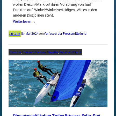
wollen Diesch/Markfort ihren Vorsprung von fünf
Punkten auf Winkel/Winkel verteidigen. Wie es in den
anderen Disziplinen steht.
Weiterlesen →
SR Club
|
8. Mai 2024
von
Verfasser der Pressemitteilung
Olympia
, 
Pressemitteilung
, 
Regatta
, 
Regatten/Clubs
Olympiaqualifikation Trofeo Princesa Sofía: Drei