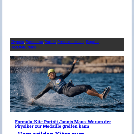
Olympia
, 
Panorama
, 
Porträt
, 
Pressemitteilung
, 
Regatta
, 
Regatten/Clubs
Formula-Kite Porträt Jannis Maus: Warum der
Physiker zur Medaille greifen kann
„Vom wilden Kiter zum