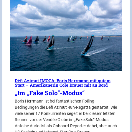
Défi Azimut IMOCA: Boris Herrmann mit gutem
Start – Amerikanerin Cole Brauer mit an Bord
„Im „Fake Solo“-Modus“
Boris Herrmann ist bei fantastischen Foiling-
Bedingungen die Défi Azimut 48h-Regatta gestartet. Wie
viele seiner 17 Konkurrenten segelt er bei diesem letzten
Rennen vor der Vendée Globe im „Fake Solo“-Modus.
Antoine Auriol ist als Onboard-Reporter dabei, aber auch