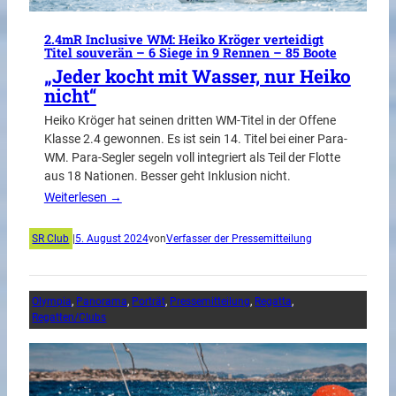
2.4mR Inclusive WM: Heiko Kröger verteidigt
Titel souverän – 6 Siege in 9 Rennen – 85 Boote
„Jeder kocht mit Wasser, nur Heiko
nicht“
Heiko Kröger hat seinen dritten WM-Titel in der Offene
Klasse 2.4 gewonnen. Es ist sein 14. Titel bei einer Para-
WM. Para-Segler segeln voll integriert als Teil der Flotte
aus 18 Nationen. Besser geht Inklusion nicht.
Weiterlesen →
SR Club
|
5. August 2024
von
Verfasser der Pressemitteilung
Olympia
, 
Panorama
, 
Porträt
, 
Pressemitteilung
, 
Regatta
, 
Regatten/Clubs