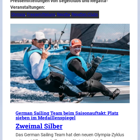
Pressemitteilungen von Segelclubs und Regatta-
Veranstaltungen:
Olympia
, 
Pressemitteilung
, 
Regatta
, 
Regatten/Clubs
German Sailing Team beim Saisonauftakt: Platz
sieben im Medaillenspiegel
Zweimal Silber
Das German Sailing Team hat den neuen Olympia-Zyklus