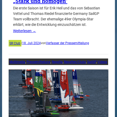
„Stark und homogen“
Die erste Saison ist für Erik Heil und das von Sebastian
Vettel und Thomas Riedel finanzierte Germany SailGP
Team vollbracht. Der ehemalige 49er Olympia-Star
erklärt, wie die Entwicklung einzuschätzen ist.
Weiterlesen →
SR Club
|
18. Juli 2024
von
Verfasser der Pressemitteilung
Multimedia
, 
Pressemitteilung
, 
Regatta
, 
Regatten/Clubs
, 
SailGP
, 
Videos