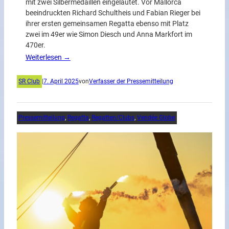
mit zwei Silbermedaillen eingeläutet. Vor Mallorca
beeindruckten Richard Schultheis und Fabian Rieger bei
ihrer ersten gemeinsamen Regatta ebenso mit Platz
zwei im 49er wie Simon Diesch und Anna Markfort im
470er.
Weiterlesen →
SR Club
|
7. April 2025
von
Verfasser der Pressemitteilung
Pressemitteilung
, 
Regatta
, 
Regatten/Clubs
, 
Vendée Globe