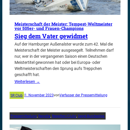
Meisterschaft der Meister: Tempest-Weltmeister
vor 505er- und Frauen-Champions
Sieg dem Vater gewidmet
Auf der Hamburger Außenalster wurde zum 42. Mal die
Meisterschaft der Meister ausgesegelt. Teilnehmen darf
nur, wer in der vergangenen Saison einen Deutschen
Meistertitel gewonnen hat oder bei Europa- oder
Weltmeisterschaften den Sprung aufs Treppchen
geschafft hat.
Weiterlesen →
SR Club
|
1. November 2023
von
Verfasser der Pressemitteilung
Pressemitteilung
, 
Regatta
, 
Regatten/Clubs
, 
Segel-Bundesliga