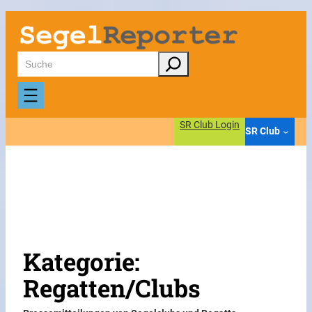
Zum
Inhalt
springen
Suchen
SR Club Login
SR Club
Kategorie:
Regatten/Clubs