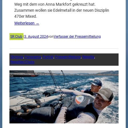
Weg mit dem von Anna Markfort gekreuzt hat.
Zusammen wollen sie Edelmetall in der neuen Disziplin
470er Mixed.
Weiterlesen →
SR Club
|
3. August 2024
von
Verfasser der Pressemitteilung
Olympia
, 
Panorama
, 
Porträt
, 
Pressemitteilung
, 
Regatta
, 
Regatten/Clubs