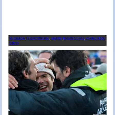
Multimedia
, 
Pressemitteilung
, 
Regatta
, 
Regatten/Clubs
, 
Vendée Globe
, 
Videos