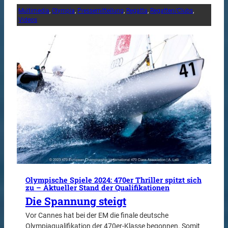
Multimedia
, 
Olympia
, 
Pressemitteilung
, 
Regatta
, 
Regatten/Clubs
, 
Videos
Olympische Spiele 2024: 470er Thriller spitzt sich
zu – Aktueller Stand der Qualifikationen
Die Spannung steigt
Vor Cannes hat bei der EM die finale deutsche
Olympiaqualifikation der 470er-Klasse begonnen. Somit