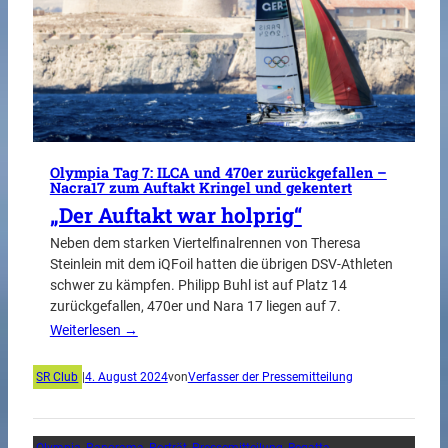
Olympia Tag 7: ILCA und 470er zurückgefallen –
Nacra17 zum Auftakt Kringel und gekentert
„Der Auftakt war holprig“
Neben dem starken Viertelfinalrennen von Theresa
Steinlein mit dem iQFoil hatten die übrigen DSV-Athleten
schwer zu kämpfen. Philipp Buhl ist auf Platz 14
zurückgefallen, 470er und Nara 17 liegen auf 7.
Weiterlesen →
SR Club
|
4. August 2024
von
Verfasser der Pressemitteilung