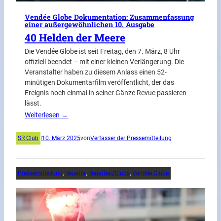
Vendée Globe Dokumentation: Zusammenfassung
einer außergewöhnlichen 10. Ausgabe
40 Helden der Meere
Die Vendée Globe ist seit Freitag, den 7. März, 8 Uhr
offiziell beendet – mit einer kleinen Verlängerung. Die
Veranstalter haben zu diesem Anlass einen 52-
minütigen Dokumentarfilm veröffentlicht, der das
Ereignis noch einmal in seiner Gänze Revue passieren
lässt.
Weiterlesen →
SR Club
|
10. März 2025
von
Verfasser der Pressemitteilung
Pressemitteilung
, 
Regatta
, 
Regatten/Clubs
, 
Vendée Globe