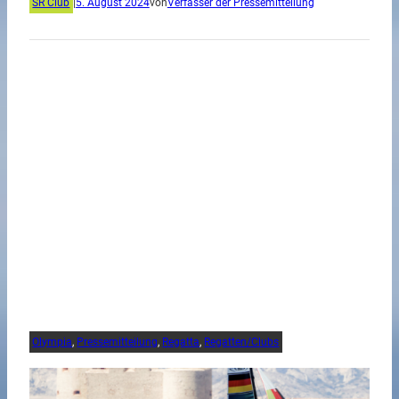
SR Club
|
5. August 2024
von
Verfasser der Pressemitteilung
Olympia
, 
Pressemitteilung
, 
Regatta
, 
Regatten/Clubs