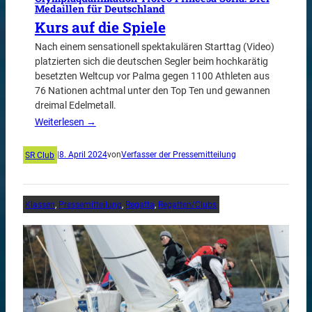
Medaillen für Deutschland
Kurs auf die Spiele
Nach einem sensationell spektakulären Starttag (Video)
platzierten sich die deutschen Segler beim hochkarätig
besetzten Weltcup vor Palma gegen 1100 Athleten aus
76 Nationen achtmal unter den Top Ten und gewannen
dreimal Edelmetall.
Weiterlesen →
SR Club
|
8. April 2024
von
Verfasser der Pressemitteilung
Klassen
, 
Pressemitteilung
, 
Regatta
, 
Regatten/Clubs