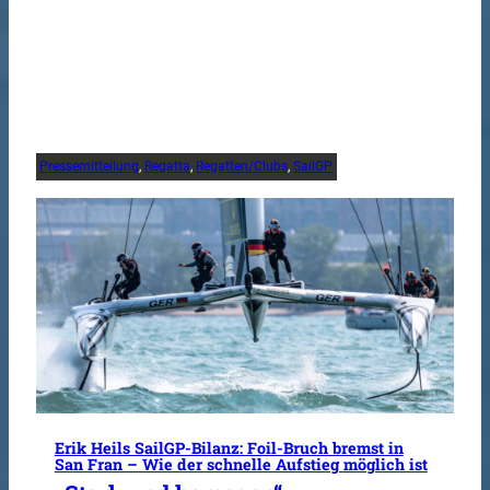
Pressemitteilung
, 
Regatta
, 
Regatten/Clubs
, 
SailGP
Erik Heils SailGP-Bilanz: Foil-Bruch bremst in
San Fran – Wie der schnelle Aufstieg möglich ist