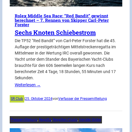
Rolex Middle Sea Race: “Red Bandit” gewinnt
berechnet – 7. Rennen von Skipper Carl-Peter
Forster
Sechs Knoten Schiebestrom
Die TP52 “Red Bandit” von Carl-Peter Forster hat die 45.
Auflage der prestigeträchtigen Mittelstreckenregatta im
Mittelmeer in der Wertung IRC overall gewonnen. Die
Yacht unter dem Stander des Bayerischen Yacht-Clubs
brauchte für den 606 Seemeilen langen Kurs nach
berechneter Zeit 4 Tage, 18 Stunden, 55 Minuten und 17
Sekunden.
Weiterlesen →
SR Club
|
25. Oktober 2024
von
Verfasser der Pressemitteilung
Pressemitteilung
, 
Regatta
, 
Regatten/Clubs
, 
Vendée Globe