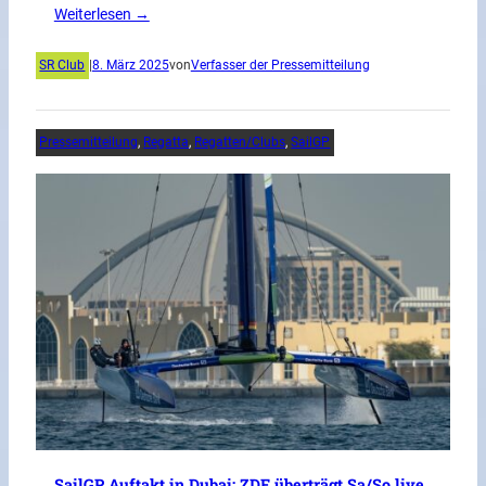
Weiterlesen →
SR Club
|
8. März 2025
von
Verfasser der Pressemitteilung
Pressemitteilung
, 
Regatta
, 
Regatten/Clubs
, 
SailGP
SailGP Auftakt in Dubai: ZDF überträgt Sa/So live