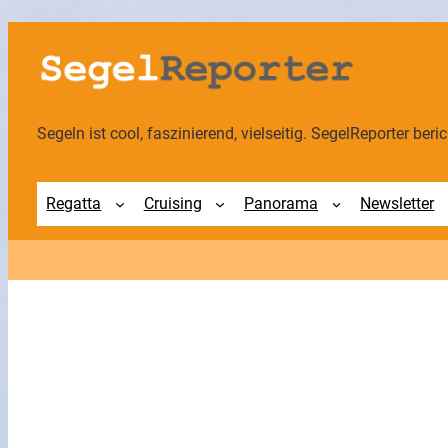
Zum
Inhalt
springen
Segeln ist cool, faszinierend, vielseitig. SegelReporter berich
Regatta
Cruising
Panorama
Newsletter