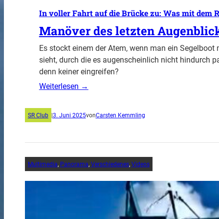
In voller Fahrt auf die Brücke zu: Was mit dem R
Manöver des letzten Augenblic
Es stockt einem der Atem, wenn man ein Segelboot
sieht, durch die es augenscheinlich nicht hindurch 
denn keiner eingreifen?
Weiterlesen →
SR Club
|
3. Juni 2025
von
Carsten Kemmling
Multimedia
, 
Panorama
, 
Verschiedenes
, 
Videos