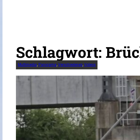
Schlagwort:
Brüc
Multimedia
, 
Panorama
, 
Verschiedenes
, 
Videos