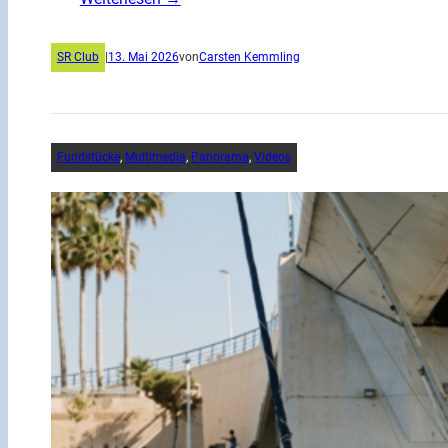
SR Club
|
13. Mai 2026
von
Carsten Kemmling
Fundstücke
, 
Multimedia
, 
Panorama
, 
Videos