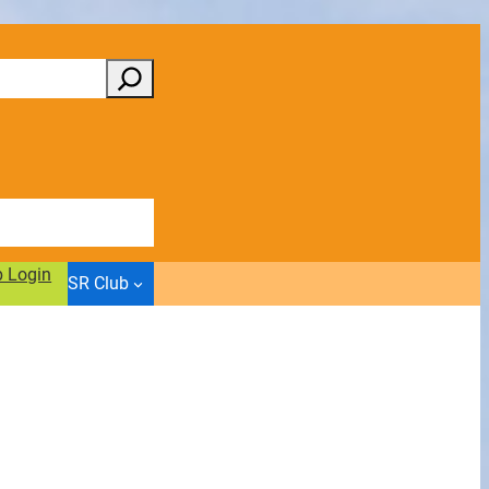
b Login
SR Club