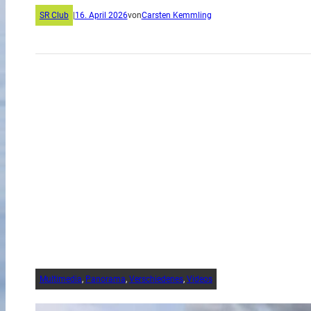
SR Club
|
16. April 2026
von
Carsten Kemmling
Multimedia
, 
Panorama
, 
Verschiedenes
, 
Videos