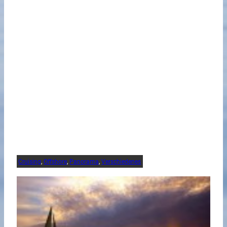
Cruising
, 
Offshore
, 
Panorama
, 
Verschiedenes