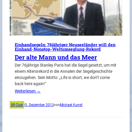
Einhandsegeln: 76jähriger Neuseeländer will den
Einhand-Nonstop-Weltumseglung-Rekord
Der alte Mann und das Meer
Der 76jährige Stanley Paris hat die Segel gesetzt, um mit
einem Altersrekord in die Annalen der Segelgeschichte
einzugehen. Sein Motto: „Life is short, we don’t come
back here again!“
Weiterlesen →
SR Club
|
5. Dezember 2013
von
Michael Kunst