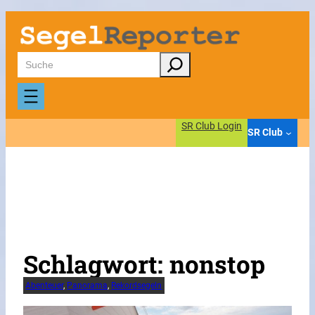
Zum
Inhalt
springen
Suchen
SR Club Login
SR Club
Schlagwort:
nonstop
Abenteuer
, 
Panorama
, 
Rekordsegeln