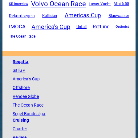
Volvo Ocean Race
Luxus-Yacht
SR-Interview
Mini 6.50
Americas Cup
Rekordsegeln
Kollision
Blauwasser
America's Cup
IMOCA
Rettung
Unfall
Optimist
The Ocean Race
Regatta
SailGP
America
’s Cup
Offshore
Vendée
Globe
The
Ocean
Race
Segel-Bundesliga
Cruising
Charter
Reviere