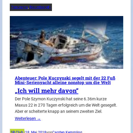
Panorama
, 
Rekordsegeln
Abenteuer: Pole Kuczynski segelt mit der 22 Fuß
Mini-Serienyacht alleine nonstop um die Welt
„Ich will mehr davon“
Der Pole Szymon Kuczynski hat seine 6.36m kurze
Maxus 22 in 270 Tagen erfolgreich um die Welt gesegelt.
Aber er scheiterte knapp an seinem zweiten Ziel.
Weiterlesen →
SR Club
|
18. Mai 2018
von
Carsten Kemmling