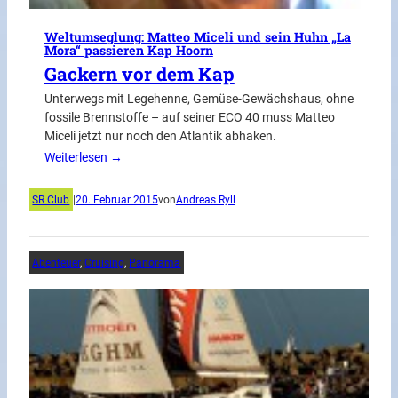
Weltumseglung: Matteo Miceli und sein Huhn „La
Mora“ passieren Kap Hoorn
Gackern vor dem Kap
Unterwegs mit Legehenne, Gemüse-Gewächshaus, ohne
fossile Brennstoffe – auf seiner ECO 40 muss Matteo
Miceli jetzt nur noch den Atlantik abhaken.
Weiterlesen →
SR Club
|
20. Februar 2015
von
Andreas Ryll
Abenteuer
, 
Cruising
, 
Panorama