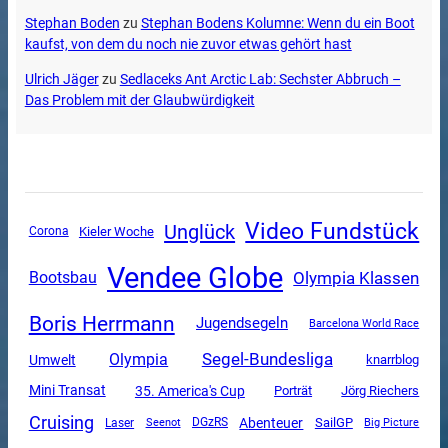
Stephan Boden
zu
Stephan Bodens Kolumne: Wenn du ein Boot
kaufst, von dem du noch nie zuvor etwas gehört hast
Ulrich Jäger
zu
Sedlaceks Ant Arctic Lab: Sechster Abbruch –
Das Problem mit der Glaubwürdigkeit
Video Fundstück
Unglück
Corona
Kieler Woche
Vendee Globe
Olympia Klassen
Bootsbau
Boris Herrmann
Jugendsegeln
Barcelona World Race
Segel-Bundesliga
Olympia
Umwelt
knarrblog
Mini Transat
35. America's Cup
Porträt
Jörg Riechers
Cruising
Abenteuer
SailGP
DGzRS
Laser
Seenot
Big Picture