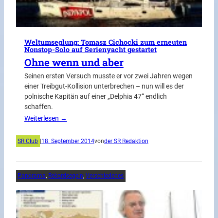
Weltumseglung: Tomasz Cichocki zum erneuten
Nonstop-Solo auf Serienyacht gestartet
Ohne wenn und aber
Seinen ersten Versuch musste er vor zwei Jahren wegen
einer Treibgut-Kollision unterbrechen – nun will es der
polnische Kapitän auf einer „Delphia 47“ endlich
schaffen.
Weiterlesen →
SR Club
|
18. September 2014
von
der SR Redaktion
Panorama
, 
Rekordsegeln
, 
Verschiedenes