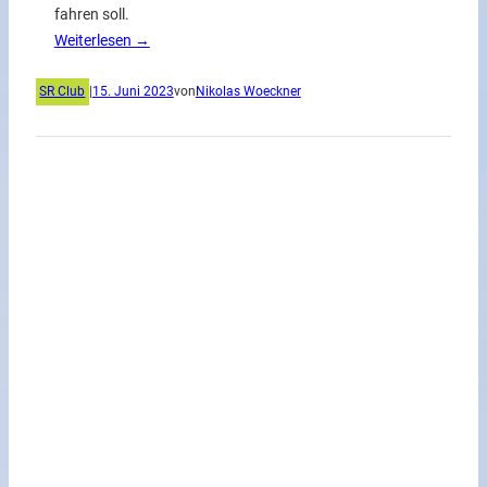
fahren soll.
Weiterlesen →
SR Club
|
15. Juni 2023
von
Nikolas Woeckner