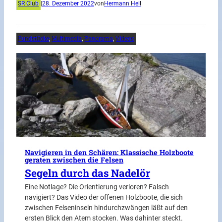
SR Club
|
28. Dezember 2022
von
Hermann Hell
Fundstücke
, 
Multimedia
, 
Panorama
, 
Videos
Navigieren in den Schären: Klassische Holzboote
geraten zwischen die Felsen
Segeln durch das Nadelör
Eine Notlage? Die Orientierung verloren? Falsch
navigiert? Das Video der offenen Holzboote, die sich
zwischen Felseninseln hindurchzwängen läßt auf den
ersten Blick den Atem stocken. Was dahinter steckt.