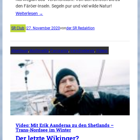
den Färöer-Inseln. Segeln pur und viel wilde Natur!
Weiterlesen →
SR Club
|
27. November 2020
von
der SR Redaktion
Abenteuer
, 
Multimedia
, 
Panorama
, 
Verschiedenes
, 
Videos
Video: Mit Erik Aanderaa zu den Shetlands –
Trans-Nordsee im Winter
Der letzte Wikinger?