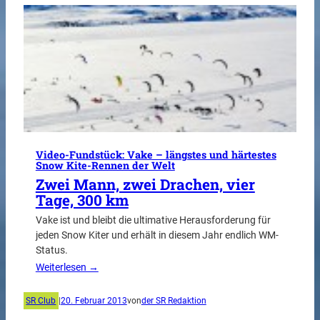
Video-Fundstück: Vake – längstes und härtestes
Snow Kite-Rennen der Welt
Zwei Mann, zwei Drachen, vier
Tage, 300 km
Vake ist und bleibt die ultimative Herausforderung für
jeden Snow Kiter und erhält in diesem Jahr endlich WM-
Status.
Weiterlesen →
SR Club
|
20. Februar 2013
von
der SR Redaktion