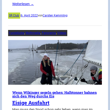
Weiterlesen →
SR Club
|
6. April 2022
von
Carsten Kemmling
Fundstücke
, 
Multimedia
, 
Panorama
, 
Videos
Wenn Wikinger segeln gehen: Halbtonner bahnen
sich den Weg durchs Eis
Eisige Ausfahrt
Man muss den Sport schon sehr lieben, wenn man im