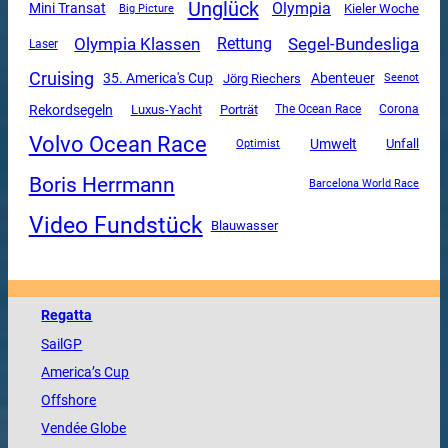
Unglück
Olympia
Mini Transat
Kieler Woche
Big Picture
Olympia Klassen
Segel-Bundesliga
Rettung
Laser
Cruising
35. America's Cup
Abenteuer
Jörg Riechers
Seenot
Rekordsegeln
Luxus-Yacht
Porträt
The Ocean Race
Corona
Volvo Ocean Race
Umwelt
Unfall
Optimist
Boris Herrmann
Barcelona World Race
Video Fundstück
Blauwasser
Regatta
SailGP
America
’s Cup
Offshore
Vendée
Globe