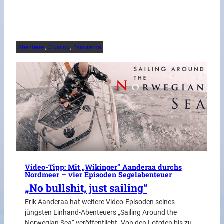
Abenteuer
, 
Cruising
, 
Panorama
Video-Tipp: Mit „Wikinger“ Aanderaa durchs
Nordmeer – vier Episoden Segelabenteuer
„No bullshit, just sailing“
Erik Aanderaa hat weitere Video-Episoden seines
jüngsten Einhand-Abenteuers „Sailing Around the
Norwegian Sea“ veröffentlicht. Von den Lofoten bis zu