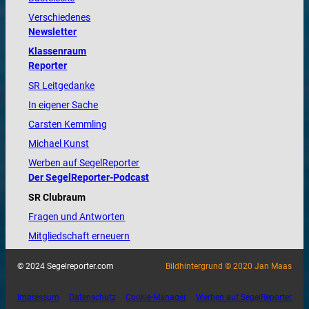
Verschiedenes
Newsletter
Klassenraum
Reporter
SR Leitgedanke
In eigener Sache
Carsten Kemmling
Michael Kunst
Werben auf SegelReporter
Der SegelReporter-Podcast
SR Clubraum
Fragen und Antworten
Mitgliedschaft erneuern
© 2024 Segelreporter.com
Bildhintergrund © 2020 Jan Maas
Impressum
Datenschutz
Cookie-Manager
Werben auf SegelReporter