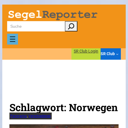
Zum
Inhalt
springen
Suchen
SR Club Login
SR Club
Schlagwort:
Norwegen
Panorama
, 
Verschiedenes