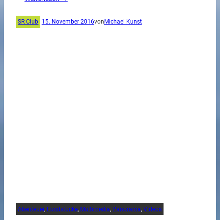
SR Club
|
15. November 2016
von
Michael Kunst
Abenteuer
, 
Fundstücke
, 
Multimedia
, 
Panorama
, 
Videos