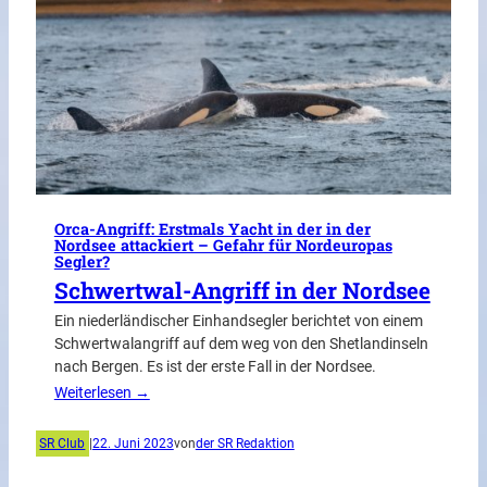
Orca-Angriff: Erstmals Yacht in der in der
Nordsee attackiert – Gefahr für Nordeuropas
Segler?
Schwertwal-Angriff in der Nordsee
Ein niederländischer Einhandsegler berichtet von einem
Schwertwalangriff auf dem weg von den Shetlandinseln
nach Bergen. Es ist der erste Fall in der Nordsee.
Weiterlesen →
SR Club
|
22. Juni 2023
von
der SR Redaktion