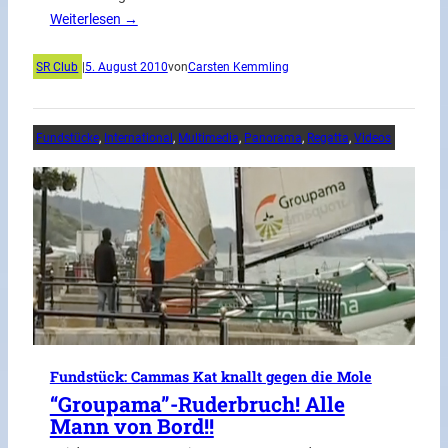
Weiterlesen →
SR Club
|
5. August 2010
von
Carsten Kemmling
Fundstücke
, 
International
, 
Multimedia
, 
Panorama
, 
Regatta
, 
Videos
Fundstück: Cammas Kat knallt gegen die Mole
“Groupama”-Ruderbruch! Alle
Mann von Bord!!