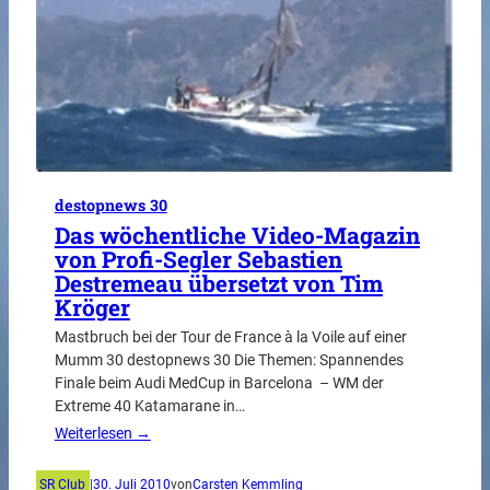
destopnews 30
Das wöchentliche Video-Magazin
von Profi-Segler Sebastien
Destremeau übersetzt von Tim
Kröger
Mastbruch bei der Tour de France à la Voile auf einer
Mumm 30 destopnews 30 Die Themen: Spannendes
Finale beim Audi MedCup in Barcelona – WM der
Extreme 40 Katamarane in…
Weiterlesen →
SR Club
|
30. Juli 2010
von
Carsten Kemmling