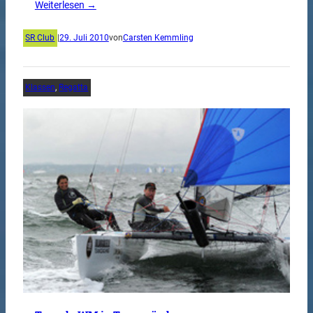
Weiterlesen →
SR Club
|
29. Juli 2010
von
Carsten Kemmling
Klassen
, 
Regatta