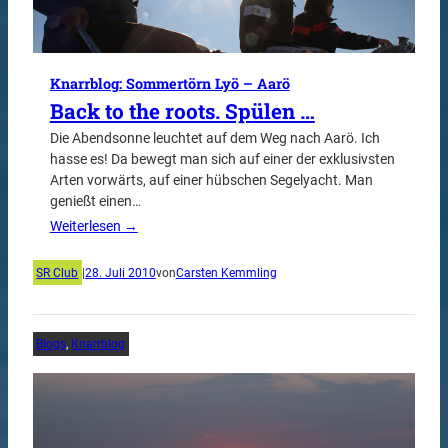
Knarrblog: Sommertörn Lyö – Aarö
Back to the roots. Spülen …
Die Abendsonne leuchtet auf dem Weg nach Aarö. Ich
hasse es! Da bewegt man sich auf einer der exklusivsten
Arten vorwärts, auf einer hübschen Segelyacht. Man
genießt einen…
Weiterlesen →
SR Club
|
28. Juli 2010
von
Carsten Kemmling
Blogs
, 
Knarrblog