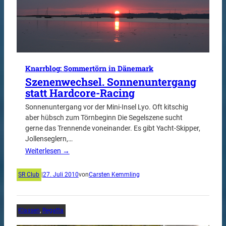
Knarrblog: Sommertörn in Dänemark
Szenenwechsel. Sonnenuntergang
statt Hardcore-Racing
Sonnenuntergang vor der Mini-Insel Lyo. Oft kitschig
aber hübsch zum Törnbeginn Die Segelszene sucht
gerne das Trennende voneinander. Es gibt Yacht-Skipper,
Jollenseglern,…
Weiterlesen →
SR Club
|
27. Juli 2010
von
Carsten Kemmling
Klassen
, 
Regatta