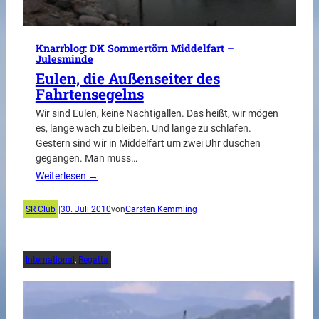
Knarrblog: DK Sommertörn Middelfart –
Julesminde
Eulen, die Außenseiter des
Fahrtensegelns
Wir sind Eulen, keine Nachtigallen. Das heißt, wir mögen
es, lange wach zu bleiben. Und lange zu schlafen.
Gestern sind wir in Middelfart um zwei Uhr duschen
gegangen. Man muss…
Weiterlesen →
SR Club
|
30. Juli 2010
von
Carsten Kemmling
International
, 
Regatta