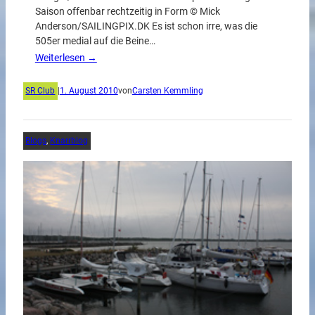
Saison offenbar rechtzeitig in Form © Mick
Anderson/SAILINGPIX.DK Es ist schon irre, was die
505er medial auf die Beine…
Weiterlesen →
SR Club
|
1. August 2010
von
Carsten Kemmling
Blogs
, 
Knarrblog