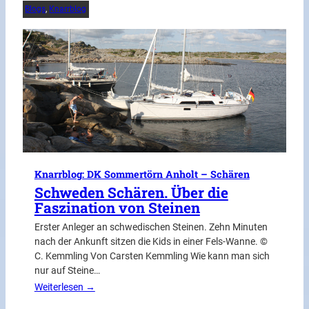
Blogs
, 
Knarrblog
Knarrblog: DK Sommertörn Anholt – Schären
Schweden Schären. Über die
Faszination von Steinen
Erster Anleger an schwedischen Steinen. Zehn Minuten
nach der Ankunft sitzen die Kids in einer Fels-Wanne. ©
C. Kemmling Von Carsten Kemmling Wie kann man sich
nur auf Steine…
Weiterlesen →