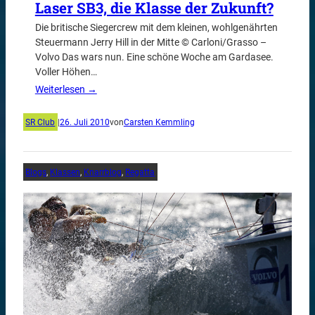
Laser SB3, die Klasse der Zukunft?
Die britische Siegercrew mit dem kleinen, wohlgenährten
Steuermann Jerry Hill in der Mitte © Carloni/Grasso –
Volvo Das wars nun. Eine schöne Woche am Gardasee.
Voller Höhen…
Weiterlesen →
SR Club
|
26. Juli 2010
von
Carsten Kemmling
Blogs
, 
Klassen
, 
Knarrblog
, 
Regatta