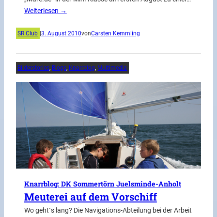
Weiterlesen →
SR Club
|
3. August 2010
von
Carsten Kemmling
Bilderstories
, 
Blogs
, 
Knarrblog
, 
Multimedia
Knarrblog: DK Sommertörn Juelsminde-Anholt
Meuterei auf dem Vorschiff
Wo geht´s lang? Die Navigations-Abteilung bei der Arbeit