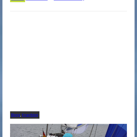
Blogs
, 
Knarrblog