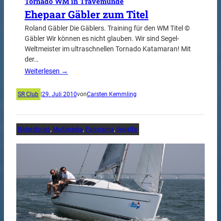
Tornado WM in Travemünde
Ehepaar Gäbler zum Titel
Roland Gäbler Die Gäblers. Training für den WM Titel ©
Gäbler Wir können es nicht glauben. Wir sind Segel-
Weltmeister im ultraschnellen Tornado Katamaran! Mit
der…
Weiterlesen →
SR Club
|
29. Juli 2010
von
Carsten Kemmling
Bilderstories
, 
Multimedia
, 
Panorama
, 
Regatta