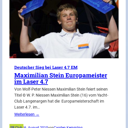
Deutscher Sieg bei Laser 4.7 EM
Maximilian Stein Europameister
im Laser 4.7
Von Wolf-Peter Niessen Maximilian Stein feiert seinen
Titel © W. P. Niessen Maximilian Stein (16) vom Yacht-
Club Langenargen hat die Europameisterschaft im
Laser 4.7. im…
Weiterlesen →
SR Club
|
6. August 2010
von
Carsten Kemmling