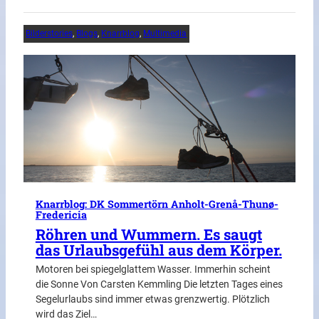
Bilderstories
, 
Blogs
, 
Knarrblog
, 
Multimedia
Knarrblog: DK Sommertörn Anholt-Grenå-Thunø-
Fredericia
Röhren und Wummern. Es saugt
das Urlaubsgefühl aus dem Körper.
Motoren bei spiegelglattem Wasser. Immerhin scheint
die Sonne Von Carsten Kemmling Die letzten Tages eines
Segelurlaubs sind immer etwas grenzwertig. Plötzlich
wird das Ziel…