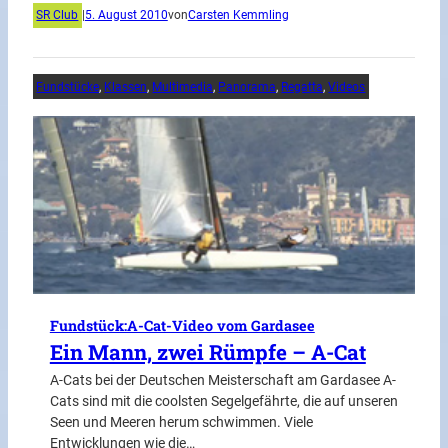
SR Club
|
5. August 2010
von
Carsten Kemmling
Fundstücke
, 
Klassen
, 
Multimedia
, 
Panorama
, 
Regatta
, 
Videos
Fundstück:A-Cat-Video vom Gardasee
Ein Mann, zwei Rümpfe – A-Cat
A-Cats bei der Deutschen Meisterschaft am Gardasee A-
Cats sind mit die coolsten Segelgefährte, die auf unseren
Seen und Meeren herum schwimmen. Viele
Entwicklungen wie die…