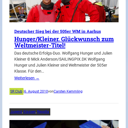
Deutscher Sieg bei der 505er WM in Aarhus
Hunger/Kleiner. Glückwunsch zum
Weltmeister-Titel!
Das deutsche Erfolgs-Duo. Wolfgang Hunger und Julien
Kleiner © Mick Anderson/SAILINGPIX.DK Wolfgang
Hunger und Julien Kleiner sind Weltmeister der 505er
Klasse. Für den…
Weiterlesen →
SR Club
|
6. August 2010
von
Carsten Kemmling
Jugend
, 
Klassen
, 
Regatta