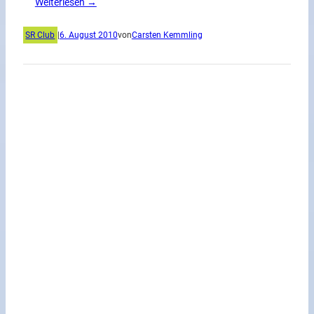
Weiterlesen →
SR Club
|
6. August 2010
von
Carsten Kemmling