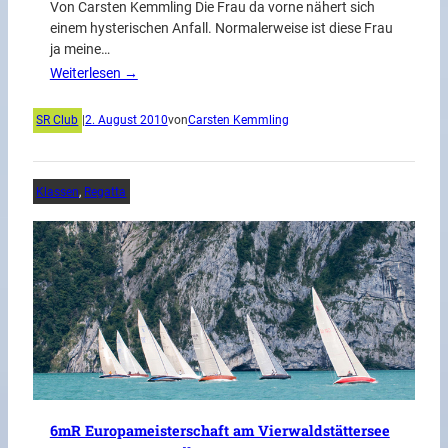
Von Carsten Kemmling Die Frau da vorne nähert sich
einem hysterischen Anfall. Normalerweise ist diese Frau
ja meine…
Weiterlesen →
SR Club
|
2. August 2010
von
Carsten Kemmling
Klassen
, 
Regatta
6mR Europameisterschaft am Vierwaldstättersee