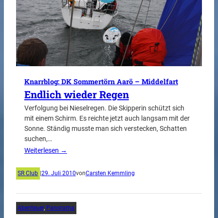
Knarrblog: DK Sommertörn Aarö – Middelfart
Endlich wieder Regen
Verfolgung bei Nieselregen. Die Skipperin schützt sich
mit einem Schirm. Es reichte jetzt auch langsam mit der
Sonne. Ständig musste man sich verstecken, Schatten
suchen,…
Weiterlesen →
SR Club
|
29. Juli 2010
von
Carsten Kemmling
Abenteuer
, 
Panorama