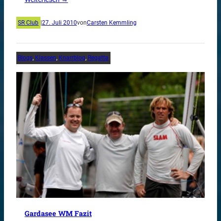
SR Club
|
27. Juli 2010
von
Carsten Kemmling
Blogs
, 
Klassen
, 
Knarrblog
, 
Regatta
Gardasee WM Fazit