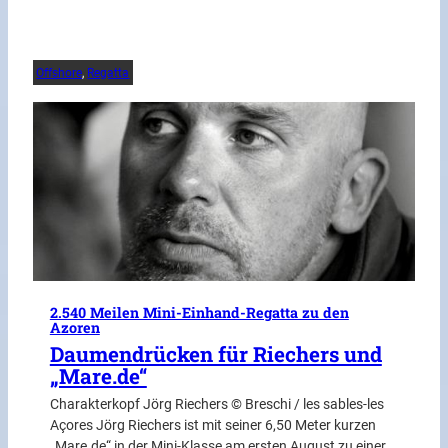
Offshore
, 
Regatta
2.540 Meilen Mini-Einhand-Regatta zu den
Azoren
Daumendrücken für Riechers und
„Mare.de“
Charakterkopf Jörg Riechers © Breschi / les sables-les
Açores Jörg Riechers ist mit seiner 6,50 Meter kurzen
„Mare.de“ in der Mini-Klasse am ersten August zu einer…