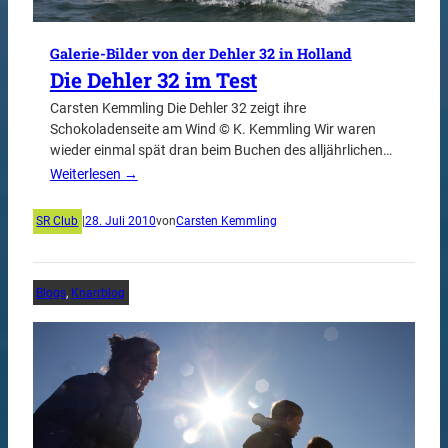
Galerie-Bilder von der Dehler 32 in Holland
Die Dehler 32 im Test
Carsten Kemmling Die Dehler 32 zeigt ihre
Schokoladenseite am Wind © K. Kemmling Wir waren
wieder einmal spät dran beim Buchen des alljährlichen…
Weiterlesen →
SR Club
|
28. Juli 2010
von
Carsten Kemmling
Blogs
, 
Knarrblog