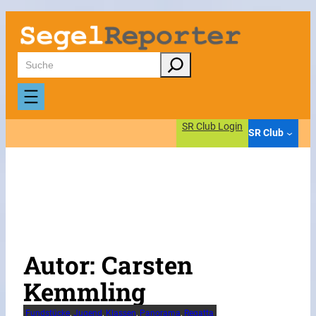
Zum
Inhalt
springen
Suchen
SR Club Login
SR Club
Autor:
Carsten
Kemmling
Fundstücke
, 
Jugend
, 
Klassen
, 
Panorama
, 
Regatta