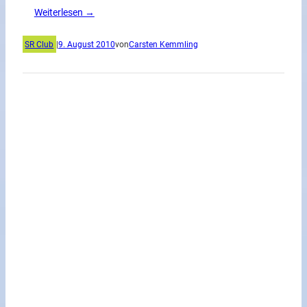
Weiterlesen →
SR Club
|
9. August 2010
von
Carsten Kemmling