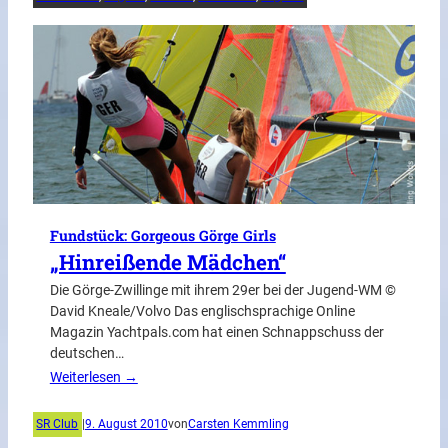
Fundstück: Gorgeous Görge Girls
„Hinreißende Mädchen“
Die Görge-Zwillinge mit ihrem 29er bei der Jugend-WM ©
David Kneale/Volvo Das englischsprachige Online
Magazin Yachtpals.com hat einen Schnappschuss der
deutschen…
Weiterlesen →
SR Club
|
9. August 2010
von
Carsten Kemmling