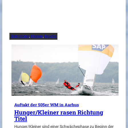
Bilderstories
, 
Klassen
, 
Regatta
Auftakt der 505er WM in Aarhus
Hunger/Kleiner rasen Richtung
Titel
Hunger/Kleiner sind einer Schwächephase zu Beginn der