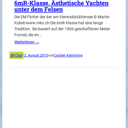
6mR-Klasse. Ästhetische Yachten
unter dem Felsen
Die EM Flotter der 6er am Vierwaldstättersee © Martin
Kobel/www.mko.ch Die 6mR Klasse hat eine lange
Tradition. Sie basiert auf der 1906 geschaffenen Meter
Formel, die im…
Weiterlesen →
SR Club
|
2. August 2010
von
Carsten Kemmling