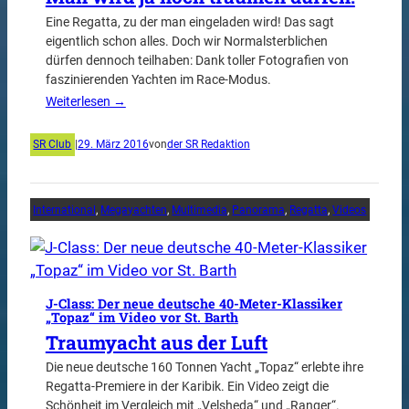
Eine Regatta, zu der man eingeladen wird! Das sagt
eigentlich schon alles. Doch wir Normalsterblichen
dürfen dennoch teilhaben: Dank toller Fotografien von
faszinierenden Yachten im Race-Modus.
Weiterlesen →
SR Club
|
29. März 2016
von
der SR Redaktion
International
, 
Megayachten
, 
Multimedia
, 
Panorama
, 
Regatta
, 
Videos
J-Class: Der neue deutsche 40-Meter-Klassiker
„Topaz“ im Video vor St. Barth
Traumyacht aus der Luft
Die neue deutsche 160 Tonnen Yacht „Topaz“ erlebte ihre
Regatta-Premiere in der Karibik. Ein Video zeigt die
Schönheit im Vergleich mit „Velsheda“ und „Ranger“.