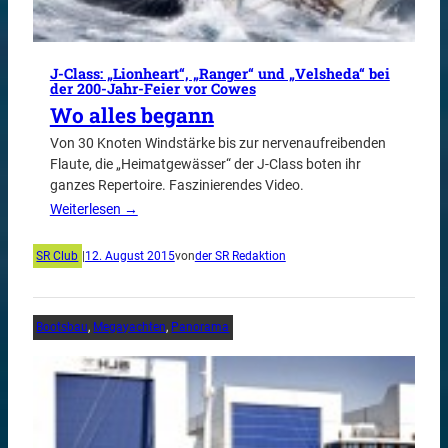
J-Class: „Lionheart“, „Ranger“ und „Velsheda“ bei
der 200-Jahr-Feier vor Cowes
Wo alles begann
Von 30 Knoten Windstärke bis zur nervenaufreibenden
Flaute, die „Heimatgewässer“ der J-Class boten ihr
ganzes Repertoire. Faszinierendes Video.
Weiterlesen →
SR Club
|
12. August 2015
von
der SR Redaktion
Bootsbau
, 
Megayachten
, 
Panorama