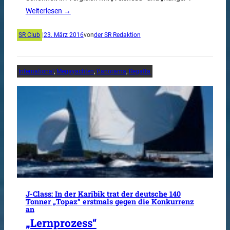
Weiterlesen →
SR Club
|
23. März 2016
von
der SR Redaktion
International
, 
Megayachten
, 
Panorama
, 
Regatta
J-Class: In der Karibik trat der deutsche 140
Tonner „Topaz“ erstmals gegen die Konkurrenz
an
„Lernprozess“