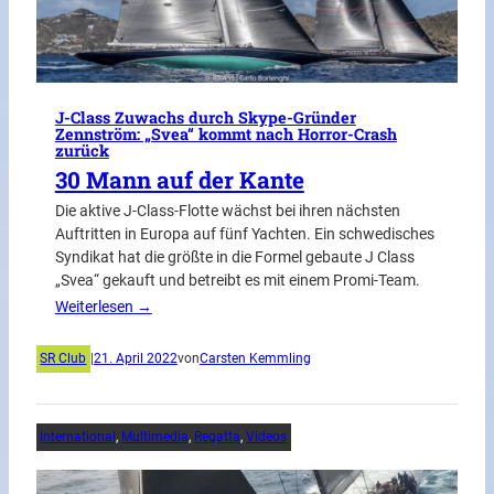
J-Class Zuwachs durch Skype-Gründer
Zennström: „Svea“ kommt nach Horror-Crash
zurück
30 Mann auf der Kante
Die aktive J-Class-Flotte wächst bei ihren nächsten
Auftritten in Europa auf fünf Yachten. Ein schwedisches
Syndikat hat die größte in die Formel gebaute J Class
„Svea“ gekauft und betreibt es mit einem Promi-Team.
Weiterlesen →
SR Club
|
21. April 2022
von
Carsten Kemmling
International
, 
Multimedia
, 
Regatta
, 
Videos