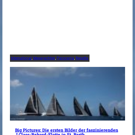
International
, 
Megayachten
, 
Panorama
, 
Regatta
Big Pictures: Die ersten Bilder der faszinierenden
J Class-Rekord-Flotte in St. Barth