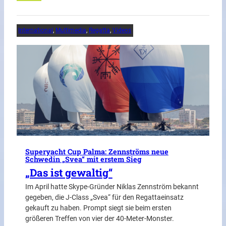
International
, 
Multimedia
, 
Regatta
, 
Videos
Superyacht Cup Palma: Zennströms neue
Schwedin „Svea“ mit erstem Sieg
„Das ist gewaltig“
Im April hatte Skype-Gründer Niklas Zennström bekannt
gegeben, die J-Class „Svea“ für den Regattaeinsatz
gekauft zu haben. Prompt siegt sie beim ersten
größeren Treffen von vier der 40-Meter-Monster.