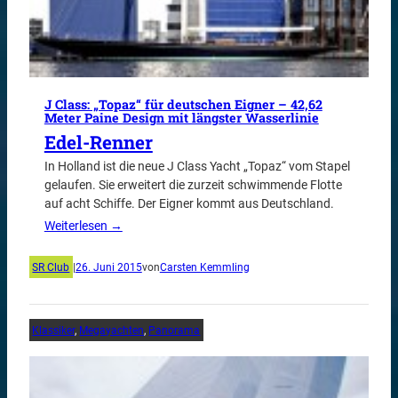
J Class: „Topaz“ für deutschen Eigner – 42,62
Meter Paine Design mit längster Wasserlinie
Edel-Renner
In Holland ist die neue J Class Yacht „Topaz“ vom Stapel
gelaufen. Sie erweitert die zurzeit schwimmende Flotte
auf acht Schiffe. Der Eigner kommt aus Deutschland.
Weiterlesen →
SR Club
|
26. Juni 2015
von
Carsten Kemmling
Klassiker
, 
Megayachten
, 
Panorama