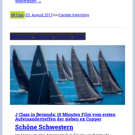
Weiterlesen →
SR Club
|
25. August 2017
von
Carsten Kemmling
Megayachten
, 
Multimedia
, 
Panorama
, 
Videos
J Class in Bermuda: 10 Minuten Film vom ersten
Aufeinandertreffen der sieben ex Cupper
Schöne Schwestern