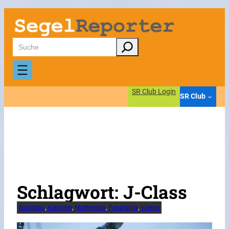
Zum
Inhalt
springen
Suchen
SR Club Login
SR Club
Schlagwort:
J-Class
Bootsbau
, 
Klassiker
, 
Multimedia
, 
Panorama
, 
Videos