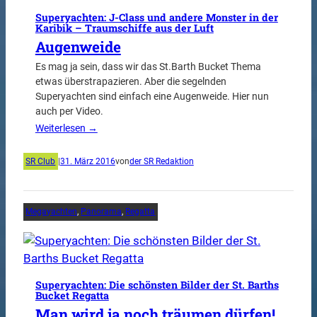
Superyachten: J-Class und andere Monster in der
Karibik – Traumschiffe aus der Luft
Augenweide
Es mag ja sein, dass wir das St.Barth Bucket Thema
etwas überstrapazieren. Aber die segelnden
Superyachten sind einfach eine Augenweide. Hier nun
auch per Video.
Weiterlesen →
SR Club
|
31. März 2016
von
der SR Redaktion
Megayachten
, 
Panorama
, 
Regatta
Superyachten: Die schönsten Bilder der St. Barths
Bucket Regatta
Man wird ja noch träumen dürfen!