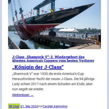
J-Class „Shamrock V“: 2. Wiedergeburt des
ältesten America’s Cuppers vom besten Verlierer
„Königin der J-Class“
„Shamrock V“ war 1930 die erste America’s-Cup-
Herausforderer-Yacht der neuen J-Class. Die 94-jährige
Lady schien 2017 nach einem Schaden am Ende, aber
nun segelt sie wieder.
Weiterlesen →
SR Club
|
21. Mai 2024
von
Carsten Kemmling