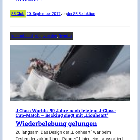
SR Club
|
20. September 2017
von
der SR Redaktion
International
, 
Megayachten
, 
Regatta
J Class Worlds: 90 Jahre nach letztem J-Class-
Cup-Match – Becking siegt mit „Lionheart“
Wiederbelebung gelungen
Zu langsam. Das Design der „Lionheart“ war beim
Testen der zukünftigen „Ranger“-Linien einst aussortiert