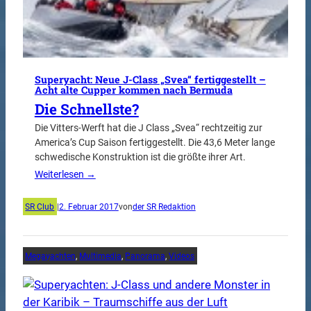
Superyacht: Neue J-Class „Svea“ fertiggestellt –
Acht alte Cupper kommen nach Bermuda
Die Schnellste?
Die Vitters-Werft hat die J Class „Svea“ rechtzeitig zur
America’s Cup Saison fertiggestellt. Die 43,6 Meter lange
schwedische Konstruktion ist die größte ihrer Art.
Weiterlesen →
SR Club
|
2. Februar 2017
von
der SR Redaktion
Megayachten
, 
Multimedia
, 
Panorama
, 
Videos