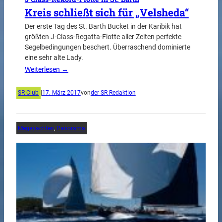
Kreis schließt sich für „Velsheda“
Der erste Tag des St. Barth Bucket in der Karibik hat
größten J-Class-Regatta-Flotte aller Zeiten perfekte
Segelbedingungen beschert. Überraschend dominierte
eine sehr alte Lady.
Weiterlesen →
SR Club
|
17. März 2017
von
der SR Redaktion
Megayachten
, 
Panorama