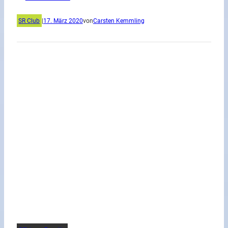
SR Club
|
17. März 2020
von
Carsten Kemmling