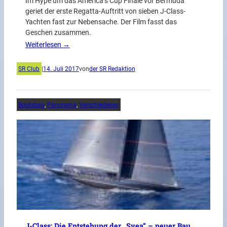
Im Hype um das America’s Cup Finale vor Bermuda
geriet der erste Regatta-Auftritt von sieben J-Class-
Yachten fast zur Nebensache. Der Film fasst das
Geschen zusammen.
Weiterlesen →
SR Club
|
14. Juli 2017
von
der SR Redaktion
Bootsbau
, 
Panorama
, 
Verschiedenes
J-Class: Die Entstehung der „Svea“ – neuer Bau