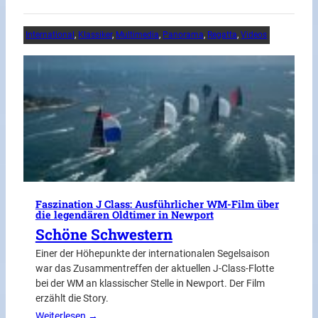
International
, 
Klassiker
, 
Multimedia
, 
Panorama
, 
Regatta
, 
Videos
Faszination J Class: Ausführlicher WM-Film über
die legendären Oldtimer in Newport
Schöne Schwestern
Einer der Höhepunkte der internationalen Segelsaison
war das Zusammentreffen der aktuellen J-Class-Flotte
bei der WM an klassischer Stelle in Newport. Der Film
erzählt die Story.
Weiterlesen →