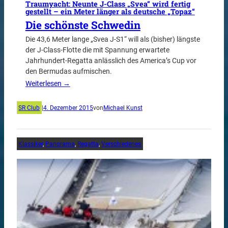
Traumyacht: Neunte J-Class „Svea“ wird fertig
gestellt – ein Meter länger als deutsche „Topaz“
Die schönste Schwedin
Die 43,6 Meter lange „Svea J-S1“ will als (bisher) längste
der J-Class-Flotte die mit Spannung erwartete
Jahrhundert-Regatta anlässlich des America’s Cup vor
den Bermudas aufmischen.
Weiterlesen →
SR Club
|
4. Dezember 2015
von
Michael Kunst
Klassiker
, 
Panorama
, 
Regatta
, 
Verschiedenes