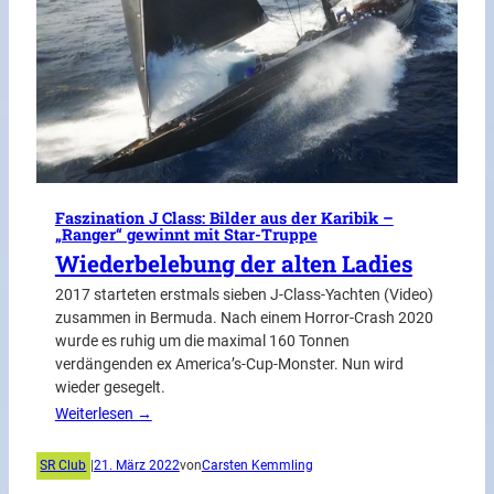
Faszination J Class: Bilder aus der Karibik –
„Ranger“ gewinnt mit Star-Truppe
Wiederbelebung der alten Ladies
2017 starteten erstmals sieben J-Class-Yachten (Video)
zusammen in Bermuda. Nach einem Horror-Crash 2020
wurde es ruhig um die maximal 160 Tonnen
verdängenden ex America’s-Cup-Monster. Nun wird
wieder gesegelt.
Weiterlesen →
SR Club
|
21. März 2022
von
Carsten Kemmling