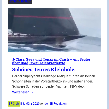
Offshore
, 
Regatta
J-Class: Svea und Topaz im Crash – ein Segler
über Bord, zwei Leichtverletzte
Schönes, teures Kleinholz
Bei der Superyacht Challenge Antigua fuhren die beiden
Schönheiten in der Vorstarthektik in- und aufeinander.
Schwere Schäden auf beiden Yachten. FB-Video.
Weiterlesen →
SR Club
|
13. März 2020
von
der SR Redaktion