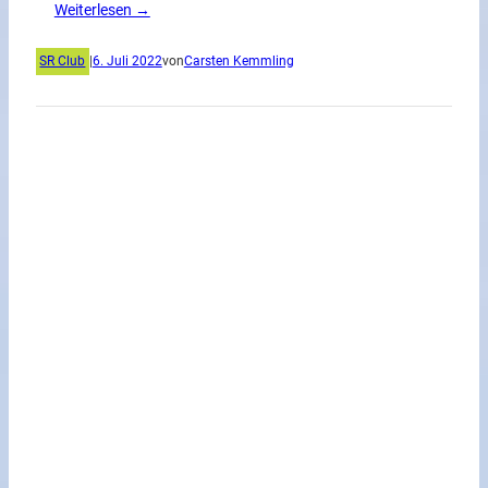
Weiterlesen →
SR Club
|
6. Juli 2022
von
Carsten Kemmling