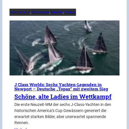
International
, 
Multimedia
, 
Regatta
, 
Videos
J Class Worlds: Sechs Yachten-Legenden in
Newport – Deutsche „Topaz“ mit zweitem Sieg
Schöne, alte Ladies im Wettkampf
Die erste Neuzeit-WM der sechs J-Class-Yachten in den
historischen America’s Cup Gewässern generiert die
erwartet starken Bilder, aber unerwartet spannende
Rennen.