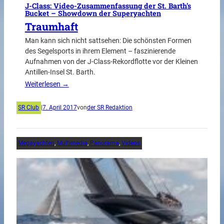
J-Class: Video-Zusammenfassung der St. Barth’s
Bucket – Showdown der Superyachten
Traumhaft
Man kann sich nicht sattsehen: Die schönsten Formen
des Segelsports in ihrem Element – faszinierende
Aufnahmen von der J-Class-Rekordflotte vor der Kleinen
Antillen-Insel St. Barth.
Weiterlesen →
SR Club
|
7. April 2017
von
der SR Redaktion
Megayachten
, 
Multimedia
, 
Panorama
, 
Videos