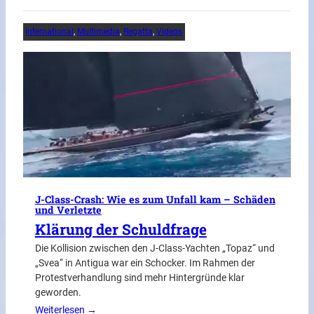
International
, 
Multimedia
, 
Regatta
, 
Videos
J-Class-Crash: Wie es zum Unfall kam – Schäden
und Verletzte
Klärung der Schuldfrage
Die Kollision zwischen den J-Class-Yachten „Topaz“ und
„Svea“ in Antigua war ein Schocker. Im Rahmen der
Protestverhandlung sind mehr Hintergründe klar
geworden.
Weiterlesen →