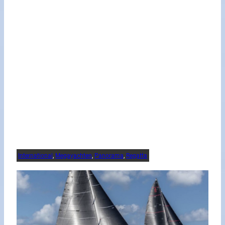
International
, 
Megayachten
, 
Panorama
, 
Regatta