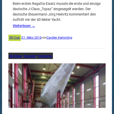
Beim ersten Regatta-Eisatz musste die erste und einzige
deutsche J-Class „Topaz“ eingesegelt werden. Der
deutsche Steuermann Jörg Heinritz kommentiert den
Auftritt mir der 40 Meter Yacht.
Weiterlesen →
SR Club
|
21. März 2016
von
Carsten Kemmling
Bootsbau
, 
Klassiker
, 
Panorama