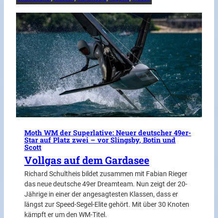
Moth WM der Superlative: Neuer deutscher 49er-
Star auf Platz zwei – vor Slingsby, Botin und
Scott
Vollgas auf dem Gardasee
Richard Schultheis bildet zusammen mit Fabian Rieger
das neue deutsche 49er Dreamteam. Nun zeigt der 20-
Jährige in einer der angesagtesten Klassen, dass er
längst zur Speed-Segel-Elite gehört. Mit über 30 Knoten
kämpft er um den WM-Titel.