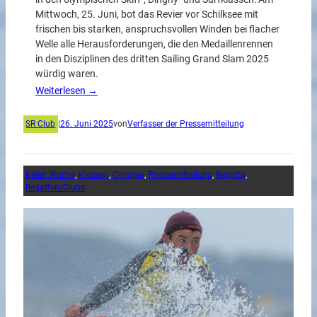
Mittwoch, 25. Juni, bot das Revier vor Schilksee mit
frischen bis starken, anspruchsvollen Winden bei flacher
Welle alle Herausforderungen, die den Medaillenrennen
in den Disziplinen des dritten Sailing Grand Slam 2025
würdig waren.
Weiterlesen →
SR Club
|
26. Juni 2025
von
Verfasser der Pressemitteilung
Kieler Woche
, 
Klassen
, 
Olympia
, 
Pressemitteilung
, 
Regatta
, 
Regatten/Clubs