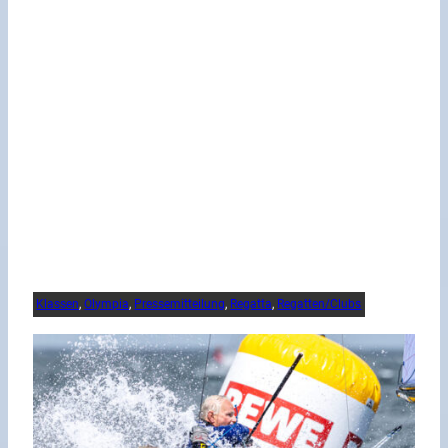
Klassen
, 
Olympia
, 
Pressemitteilung
, 
Regatta
, 
Regatten/Clubs