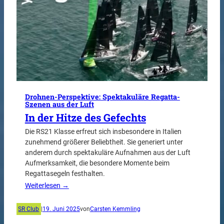
Drohnen-Perspektive: Spektakuläre Regatta-
Szenen aus der Luft
In der Hitze des Gefechts
Die RS21 Klasse erfreut sich insbesondere in Italien
zunehmend größerer Beliebtheit. Sie generiert unter
anderem durch spektakuläre Aufnahmen aus der Luft
Aufmerksamkeit, die besondere Momente beim
Regattasegeln festhalten.
Weiterlesen →
SR Club
|
19. Juni 2025
von
Carsten Kemmling