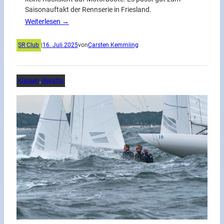
Saisonauftakt der Rennserie in Friesland.
Weiterlesen →
SR Club
|
16. Juli 2025
von
Carsten Kemmling
Klassen
, 
Regatta