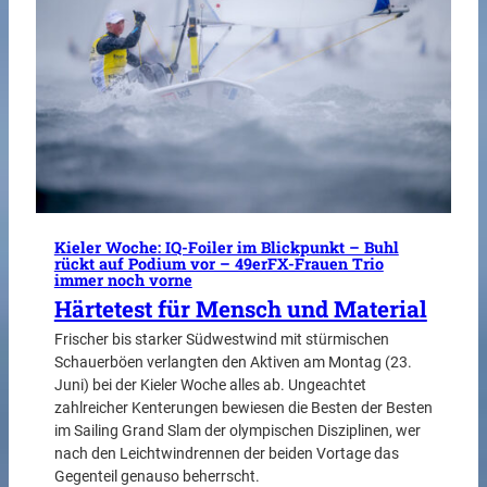
Kieler Woche: IQ-Foiler im Blickpunkt – Buhl
rückt auf Podium vor – 49erFX-Frauen Trio
immer noch vorne
Härtetest für Mensch und Material
Frischer bis starker Südwestwind mit stürmischen
Schauerböen verlangten den Aktiven am Montag (23.
Juni) bei der Kieler Woche alles ab. Ungeachtet
zahlreicher Kenterungen bewiesen die Besten der Besten
im Sailing Grand Slam der olympischen Disziplinen, wer
nach den Leichtwindrennen der beiden Vortage das
Gegenteil genauso beherrscht.