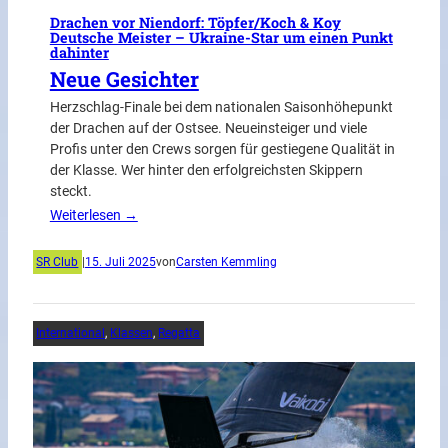
Drachen vor Niendorf: Töpfer/Koch & Koy
Deutsche Meister – Ukraine-Star um einen Punkt
dahinter
Neue Gesichter
Herzschlag-Finale bei dem nationalen Saisonhöhepunkt
der Drachen auf der Ostsee. Neueinsteiger und viele
Profis unter den Crews sorgen für gestiegene Qualität in
der Klasse. Wer hinter den erfolgreichsten Skippern
steckt.
Weiterlesen →
SR Club
|
15. Juli 2025
von
Carsten Kemmling
International
, 
Klassen
, 
Regatta