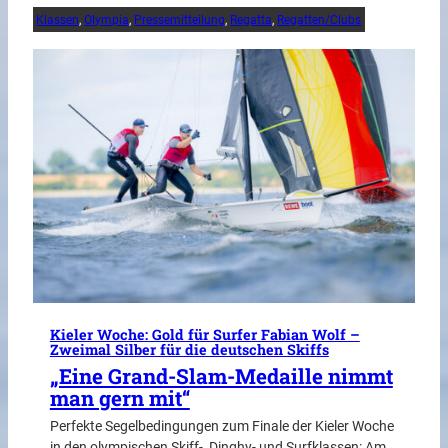
Klassen
, 
Olympia
, 
Pressemitteilung
, 
Regatta
, 
Regatten/Clubs
Kieler Woche: Gold für Surfer Fabian Wolf –
Zweimal Silber für die deutschen Skiffs
„Eine Grand-Slam-Medaille nimmt
man gern mit“
Perfekte Segelbedingungen zum Finale der Kieler Woche
in den olympischen Skiff-, Dinghy- und Surfklassen: Am