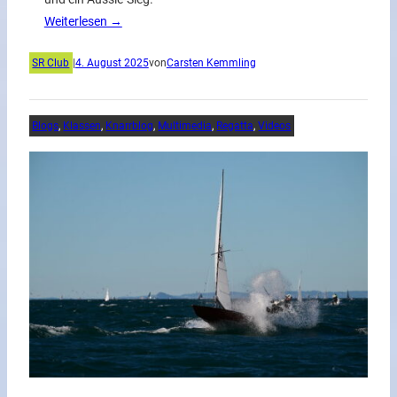
Weiterlesen →
SR Club
|
4. August 2025
von
Carsten Kemmling
Blogs
, 
Klassen
, 
Knarrblog
, 
Multimedia
, 
Regatta
, 
Videos