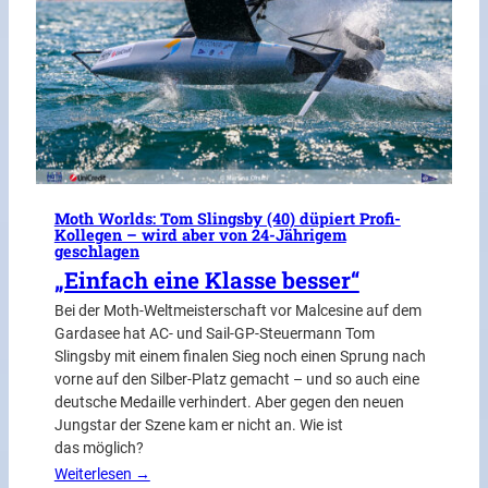
Moth Worlds: Tom Slingsby (40) düpiert Profi-
Kollegen – wird aber von 24-Jährigem
geschlagen
„Einfach eine Klasse besser“
Bei der Moth-Weltmeisterschaft vor Malcesine auf dem
Gardasee hat AC- und Sail-GP-Steuermann Tom
Slingsby mit einem finalen Sieg noch einen Sprung nach
vorne auf den Silber-Platz gemacht – und so auch eine
deutsche Medaille verhindert. Aber gegen den neuen
Jungstar der Szene kam er nicht an. Wie ist
das möglich?
Weiterlesen →