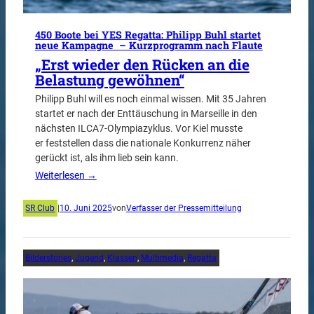
450 Boote bei YES Regatta: Philipp Buhl startet
neue Kampagne – Kurzprogramm nach Flaute
„Erst wieder den Rücken an die
Belastung gewöhnen“
Philipp Buhl will es noch einmal wissen. Mit 35 Jahren
startet er nach der Enttäuschung in Marseille in den
nächsten ILCA7-Olympiazyklus. Vor Kiel musste
er feststellen dass die nationale Konkurrenz näher
gerückt ist, als ihm lieb sein kann.
Weiterlesen →
SR Club
|
10. Juni 2025
von
Verfasser der Pressemitteilung
Bilderstories
, 
Jugend
, 
Klassen
, 
Multimedia
, 
Regatta