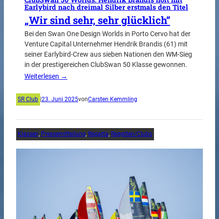
Earlybird nach dreimal Silber erstmals den Titel
„Wir sind sehr, sehr glücklich“
Bei den Swan One Design Worlds in Porto Cervo hat der
Venture Capital Unternehmer Hendrik Brandis (61) mit
seiner Earlybird-Crew aus sieben Nationen den WM-Sieg
in der prestigereichen ClubSwan 50 Klasse gewonnen.
Weiterlesen →
SR Club
|
23. Juni 2025
von
Carsten Kemmling
Klassen
, 
Pressemitteilung
, 
Regatta
, 
Regatten/Clubs