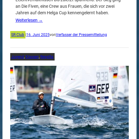
an Die Fiven, eine Crew aus Frauen, die sich vor zwei
Jahren auf dem Helga Cup kennengelernt haben.
Weiterlesen →
SR Club
|
16. Juni 2025
von
Verfasser der Pressemitteilung
Jugend
, 
Klassen
, 
Regatta