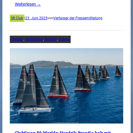
Weiterlesen →
SR Club
|
23. Juni 2025
von
Verfasser der Pressemitteilung
Klassen
, 
Multimedia
, 
Regatta
, 
Videos
ClubSwan 50 Worlds: Hendrik Brandis holt mit