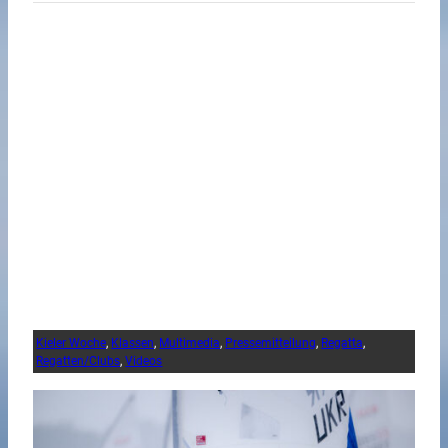
Kieler Woche
, 
Klassen
, 
Multimedia
, 
Pressemitteilung
, 
Regatta
, 
Regatten/Clubs
, 
Videos