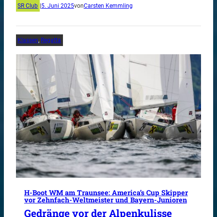
SR Club
|
5. Juni 2025
von
Carsten Kemmling
Klassen
, 
Regatta
H-Boot WM am Traunsee: America’s Cup Skipper
vor Zehnfach-Weltmeister und Bayern-Junioren
Gedränge vor der Alpenkulisse