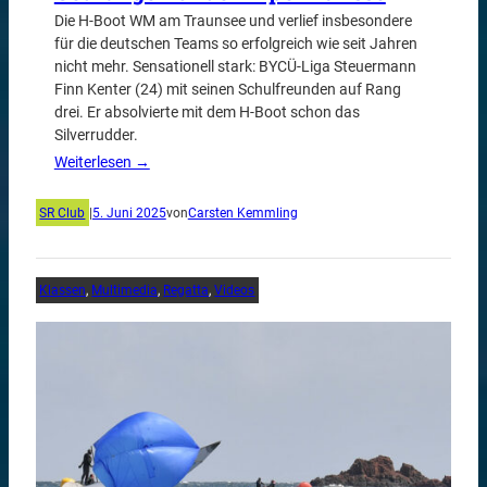
Die H-Boot WM am Traunsee und verlief insbesondere
für die deutschen Teams so erfolgreich wie seit Jahren
nicht mehr. Sensationell stark: BYCÜ-Liga Steuermann
Finn Kenter (24) mit seinen Schulfreunden auf Rang
drei. Er absolvierte mit dem H-Boot schon das
Silverrudder.
Weiterlesen →
SR Club
|
5. Juni 2025
von
Carsten Kemmling
Klassen
, 
Multimedia
, 
Regatta
, 
Videos