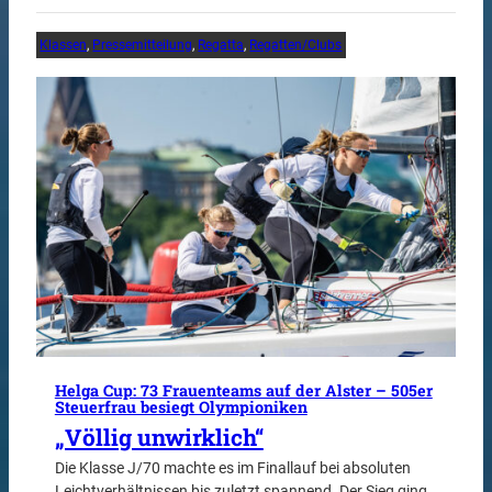
Klassen
, 
Pressemitteilung
, 
Regatta
, 
Regatten/Clubs
Helga Cup: 73 Frauenteams auf der Alster – 505er
Steuerfrau besiegt Olympioniken
„Völlig unwirklich“
Die Klasse J/70 machte es im Finallauf bei absoluten
Leichtverhältnissen bis zuletzt spannend. Der Sieg ging