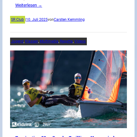
Weiterlesen →
SR Club
|
10. Juli 2025
von
Carsten Kemmling
Jugend
, 
Klassen
, 
Multimedia
, 
Regatta
, 
Videos