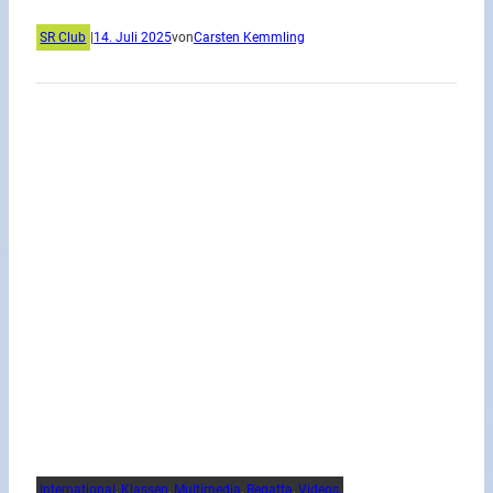
SR Club
|
14. Juli 2025
von
Carsten Kemmling
International
, 
Klassen
, 
Multimedia
, 
Regatta
, 
Videos