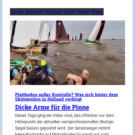
Klassen
, 
Multimedia
, 
Panorama
, 
Porträt
, 
Regatta
, 
Videos
Plattboden außer Kontrolle? Was sich hinter dem
Skûtsjesilen in Holland verbirgt
Dicke Arme für die Pinne
Dieser Tage ging ein Video viral, das offenbar vor dem
Höhepunkt der aktuellen semiprofessionellen Skutsje-
Segel-Saison gepostet wird. Der Seriensieger nimmt
keine Rücksicht auf Motorboote! Es passt gut zum