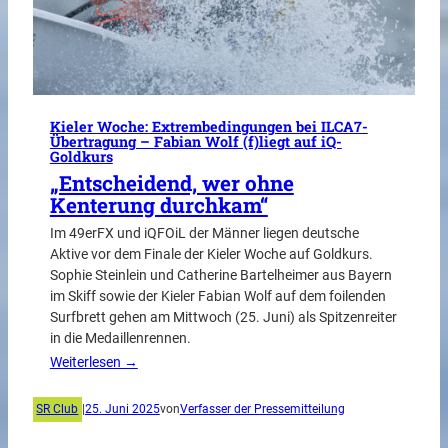
Kieler Woche: Extrembedingungen bei ILCA7-
Übertragung – Fabian Wolf (f)liegt auf iQ-
Goldkurs
„Entscheidend, wer ohne
Kenterung durchkam“
Im 49erFX und iQFOiL der Männer liegen deutsche
Aktive vor dem Finale der Kieler Woche auf Goldkurs.
Sophie Steinlein und Catherine Bartelheimer aus Bayern
im Skiff sowie der Kieler Fabian Wolf auf dem foilenden
Surfbrett gehen am Mittwoch (25. Juni) als Spitzenreiter
in die Medaillenrennen.
Weiterlesen →
SR Club
|
25. Juni 2025
von
Verfasser der Pressemitteilung