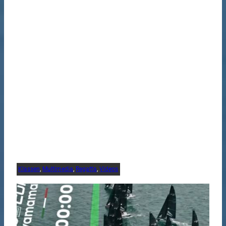
Klassen
, 
Multimedia
, 
Regatta
, 
Videos