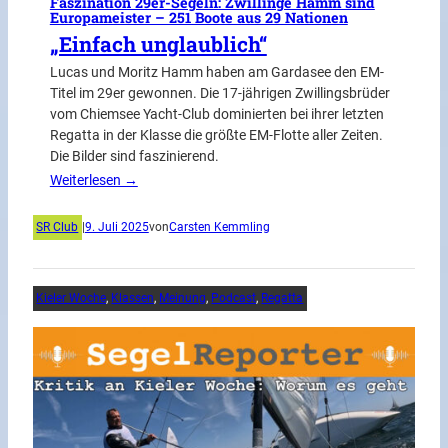
Faszination 29er-Segeln: Zwillinge Hamm sind
Europameister – 251 Boote aus 29 Nationen
„Einfach unglaublich“
Lucas und Moritz Hamm haben am Gardasee den EM-
Titel im 29er gewonnen. Die 17-jährigen Zwillingsbrüder
vom Chiemsee Yacht-Club dominierten bei ihrer letzten
Regatta in der Klasse die größte EM-Flotte aller Zeiten.
Die Bilder sind faszinierend.
Weiterlesen →
SR Club
|
9. Juli 2025
von
Carsten Kemmling
Kieler Woche
, 
Klassen
, 
Meinung
, 
Podcast
, 
Regatta