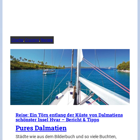
Charter
, 
Cruising
, 
Reviere
Reise: Ein Törn entlang der Küste von Dalmatiens
schönster Insel Hvar – Bericht & Tipps
Pures Dalmatien
Städte wie aus dem Bilderbuch und so viele Buchten,