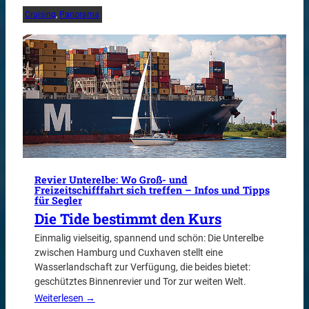
Cruising
, 
Panorama
Revier Unterelbe: Wo Groß- und
Freizeitschifffahrt sich treffen – Infos und Tipps
für Segler
Die Tide bestimmt den Kurs
Einmalig vielseitig, spannend und schön: Die Unterelbe
zwischen Hamburg und Cuxhaven stellt eine
Wasserlandschaft zur Verfügung, die beides bietet:
geschütztes Binnenrevier und Tor zur weiten Welt.
Weiterlesen →