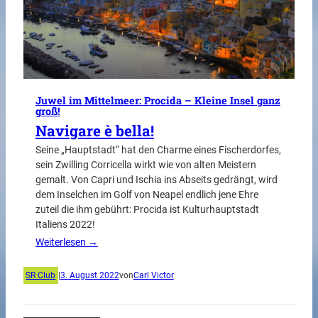
Juwel im Mittelmeer: Procida – Kleine Insel ganz
groß!
Navigare è bella!
Seine „Hauptstadt“ hat den Charme eines Fischerdorfes,
sein Zwilling Corricella wirkt wie von alten Meistern
gemalt. Von Capri und Ischia ins Abseits gedrängt, wird
dem Inselchen im Golf von Neapel endlich jene Ehre
zuteil die ihm gebührt: Procida ist Kulturhauptstadt
Italiens 2022!
Weiterlesen →
SR Club
|
3. August 2022
von
Carl Victor