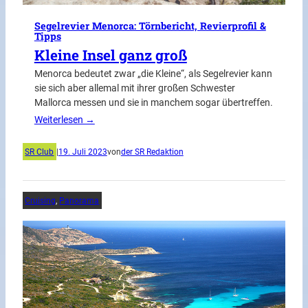
Segelrevier Menorca: Törnbericht, Revierprofil &
Tipps
Kleine Insel ganz groß
Menorca bedeutet zwar „die Kleine“, als Segelrevier kann
sie sich aber allemal mit ihrer großen Schwester
Mallorca messen und sie in manchem sogar übertreffen.
Weiterlesen →
SR Club
|
19. Juli 2023
von
der SR Redaktion
Cruising
, 
Panorama