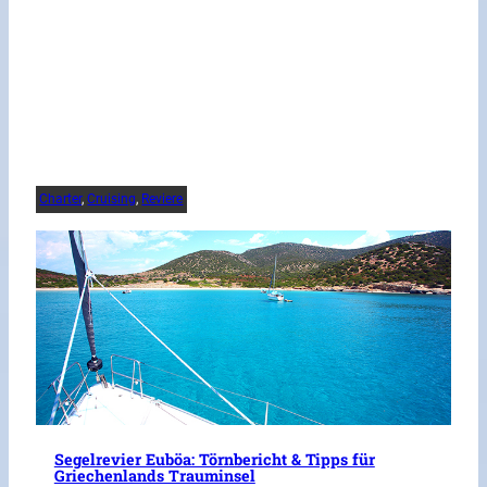
Charter
, 
Cruising
, 
Reviere
Segelrevier Euböa: Törnbericht & Tipps für
Griechenlands Trauminsel