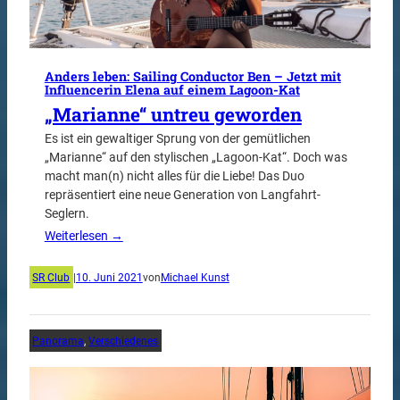
Anders leben: Sailing Conductor Ben – Jetzt mit
Influencerin Elena auf einem Lagoon-Kat
„Marianne“ untreu geworden
Es ist ein gewaltiger Sprung von der gemütlichen
„Marianne“ auf den stylischen „Lagoon-Kat“. Doch was
macht man(n) nicht alles für die Liebe! Das Duo
repräsentiert eine neue Generation von Langfahrt-
Seglern.
Weiterlesen →
SR Club
|
10. Juni 2021
von
Michael Kunst
Panorama
, 
Verschiedenes