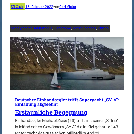
SR Club
|
16. Februar 2022
von
Carl Victor
Megayachten
, 
Multimedia
, 
Panorama
, 
Verschiedenes
, 
Videos
Deutscher Einhandsegler trifft Superyacht „SY A“:
Einladung abgelehnt
Erstaunliche Begegnung
Einhandsegler Michael Ziese (53) trifft mit seiner „X-Trip“
in isländischen Gewässern „SY A“ die in Kiel gebaute 143
Meter Yacht des russischen Milliardärs Andrei