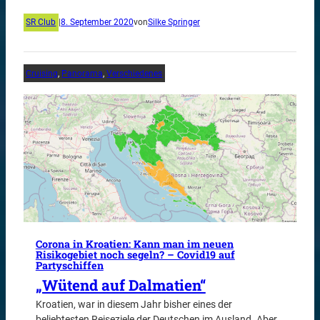
SR Club
|
8. September 2020
von
Silke Springer
Cruising
, 
Panorama
, 
Verschiedenes
Corona in Kroatien: Kann man im neuen
Risikogebiet noch segeln? – Covid19 auf
Partyschiffen
„Wütend auf Dalmatien“
Kroatien, war in diesem Jahr bisher eines der
beliebtesten Reiseziele der Deutschen im Ausland. Aber