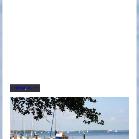
Cruising
, 
Reviere