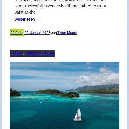
Nun berichtet er über die Kanalinseln (Teil I) und hier
vom Trockenfallen vor der berühmten Abtei Le Mont-
Saint-Michel.
Weiterlesen →
SR Club
|
23. Januar 2026
von
Stefan Mauer
Cruising
, 
Panorama
, 
Reviere