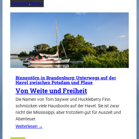
Panorama
, 
Reviere
Binnentörn in Brandenburg: Unterwegs auf der
Havel zwischen Potsdam und Plaue
Von Weite und Freiheit
Die Namen von Tom Saywer und Huckleberry Finn
schmücken viele Hausboote auf der Havel. Sie ist zwar
nicht der Mississippi, aber trotzdem gut für Auszeit und
Abenteuer.
Weiterlesen →