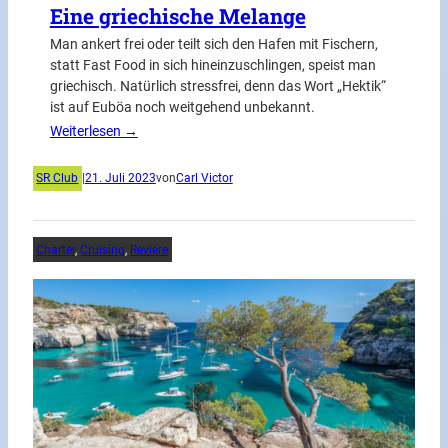
Eine griechische Melange
Man ankert frei oder teilt sich den Hafen mit Fischern,
statt Fast Food in sich hineinzuschlingen, speist man
griechisch. Natürlich stressfrei, denn das Wort „Hektik“
ist auf Euböa noch weitgehend unbekannt.
Weiterlesen →
SR Club
|
21. Juli 2023
von
Carl Victor
Charter
, 
Cruising
, 
Reviere