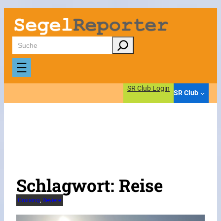
Zum
Inhalt
springen
Suchen
SR Club Login
SR Club
Schlagwort:
Reise
Cruising
, 
Reviere