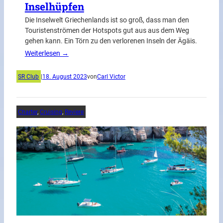
Inselhüpfen
Die Inselwelt Griechenlands ist so groß, dass man den
Touristenströmen der Hotspots gut aus aus dem Weg
gehen kann. Ein Törn zu den verlorenen Inseln der Ägäis.
Weiterlesen →
SR Club
|
18. August 2023
von
Carl Victor
Charter
, 
Cruising
, 
Reviere