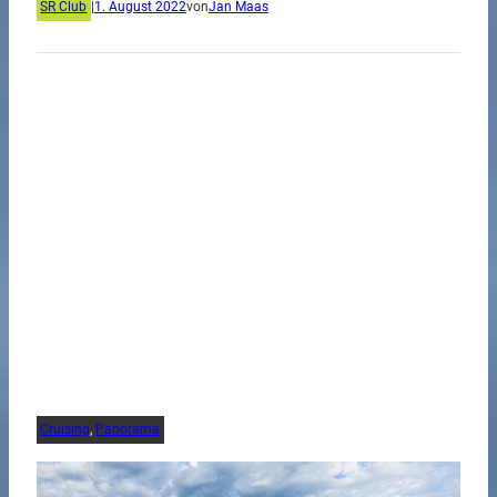
SR Club
|
1. August 2022
von
Jan Maas
Cruising
, 
Panorama