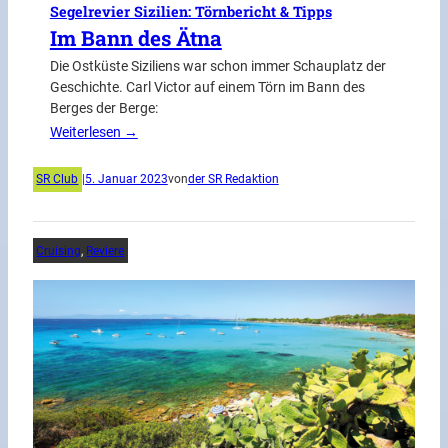
Segelrevier Sizilien: Törnbericht & Tipps
Im Bann des Ätna
Die Ostküste Siziliens war schon immer Schauplatz der
Geschichte. Carl Victor auf einem Törn im Bann des
Berges der Berge:
Weiterlesen →
SR Club
|
5. Januar 2023
von
der SR Redaktion
Cruising
, 
Reviere