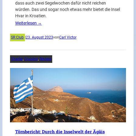
dass auch zwei Segelwochen dafür nicht reichen
würden. Das und sogar noch etwas mehr bietet die Insel
Hvar in Kroatien.
Weiterlesen →
SR Club
|
23. August 2023
von
Carl Victor
Charter
, 
Cruising
, 
Reviere
Törnbericht: Durch die Inselwelt der Ägäis