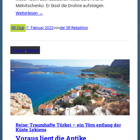
Melnitschenko. Er lässt die Drohne aufsteigen.
Weiterlesen →
SR Club
|
7. Februar 2022
von
der SR Redaktion
Cruising
, 
Reviere
Reise: Traumhafte Türkei – ein Törn entlang der
Küste Lykiens
Voraus liegt die Antike