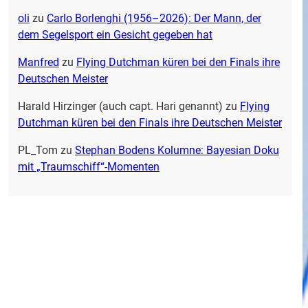
oli
zu
Carlo Borlenghi (1956–2026): Der Mann, der
dem Segelsport ein Gesicht gegeben hat
Manfred
zu
Flying Dutchman küren bei den Finals ihre
Deutschen Meister
Harald Hirzinger (auch capt. Hari genannt)
zu
Flying
Dutchman küren bei den Finals ihre Deutschen Meister
PL_Tom
zu
Stephan Bodens Kolumne: Bayesian Doku
mit „Traumschiff“-Momenten