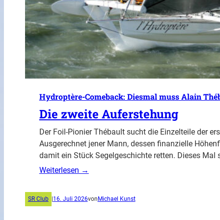
Hydroptère-Comeback: Diesmal muss Alain Théba
Die zweite Auferstehung
Der Foil-Pionier Thébault sucht die Einzelteile der 
Ausgerechnet jener Mann, dessen finanzielle Höhen
damit ein Stück Segelgeschichte retten. Dieses Mal 
Weiterlesen →
SR Club
|
16. Juli 2026
von
Michael Kunst