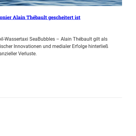
nier Alain Thébault gescheitert ist
l-Wassertaxi SeaBubbles – Alain Thébault gilt als
ischer Innovationen und medialer Erfolge hinterließ
nzieller Verluste.