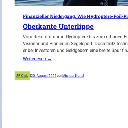
Finanzieller Niedergang: Wie Hydroptère-Foil-Pio
Oberkante Unterlippe
Vom Rekordtrimaran Hydroptère bis zum urbanen Foi
Visionär und Pionier im Segelsport. Doch trotz techn
er bei Investoren und Geldgebern eine breite Spur fina
Weiterlesen →
SR Club
|
20. August 2025
von
Michael Kunst