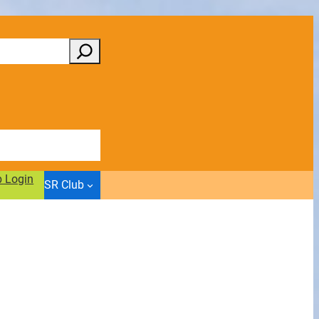
b Login
SR Club