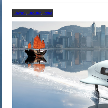
Bootsbau
, 
Panorama
, 
Porträt