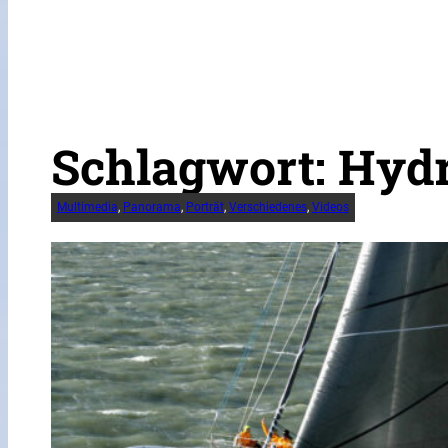
Schlagwort:
Hydr
Multimedia
, 
Panorama
, 
Porträt
, 
Verschiedenes
, 
Videos