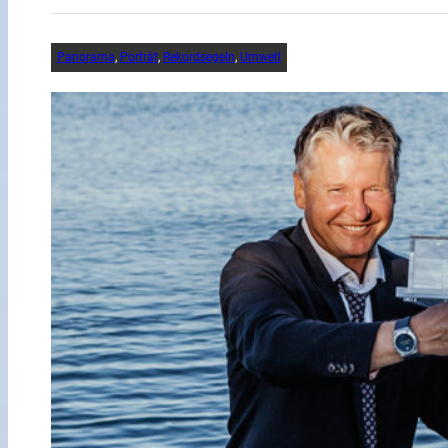
Panorama
, 
Porträt
, 
Rekordsegeln
, 
Umwelt